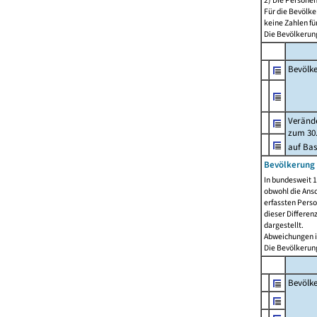
2) Die Persone
Für die Bevölke
keine Zahlen f
Die Bevölkerung
Bevölk
Verände
zum 30.
auf Bas
Bevölkerung 
In bundesweit 1
obwohl die Ansc
erfassten Pers
dieser Differen
dargestellt.
Abweichungen i
Die Bevölkerung
Bevölk