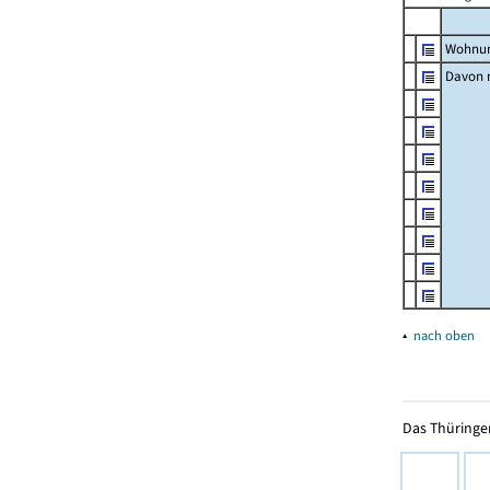
Wohnun
Davon m
▴
nach oben
Das Thüringer