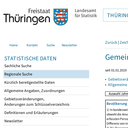
THÜRIN
Zurück
|
Zeic
Home
Kontakt
Suche
Newsletter
Gemein
STATISTISCHE DATEN
Sachliche Suche
seit 01.01.2019
Regionale Suche
▸
Gebietsver
Kürzlich bereitgestellte Daten
▸
Allgemeine
Allgemeine Angaben, Zuordnungen
Gebietsveränderungen,
Bevölkerung 
Änderungen zum Schlüsselverzeichnis
1) In bundeswei
Definitionen und Erläuterungen
obwohl die Ansc
erfassten Perso
Newsletter
Differenz von i