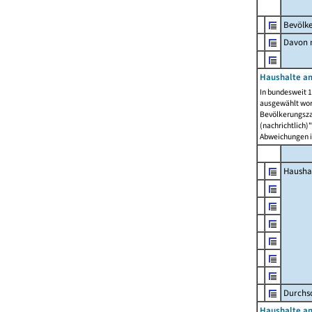
Bevölk
Davon m
Haushalte am
In bundesweit 1
ausgewählt wor
Bevölkerungszah
(nachrichtlich)"
Abweichungen i
Hausha
Durchsc
Haushalte am