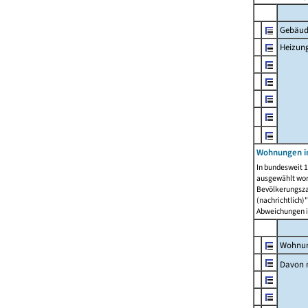
Gebäud
Heizun
Wohnungen i
In bundesweit 1
ausgewählt wor
Bevölkerungszah
(nachrichtlich)"
Abweichungen i
Wohnun
Davon 