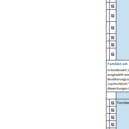
Familien am 
In bundesweit 1
ausgewählt wor
Bevölkerungszah
(nachrichtlich)"
Abweichungen i
Familie