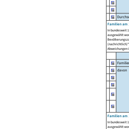
Durchsc
Familien am 
In bundesweit 1
ausgewählt wor
Bevölkerungszah
(nachrichtlich)"
Abweichungen i
Familie
davon
Familien am 
In bundesweit 1
ausgewählt wor