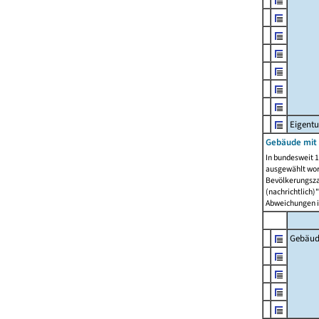
Eigent
Gebäude mit
In bundesweit 1
ausgewählt wor
Bevölkerungszah
(nachrichtlich)"
Abweichungen i
Gebäud