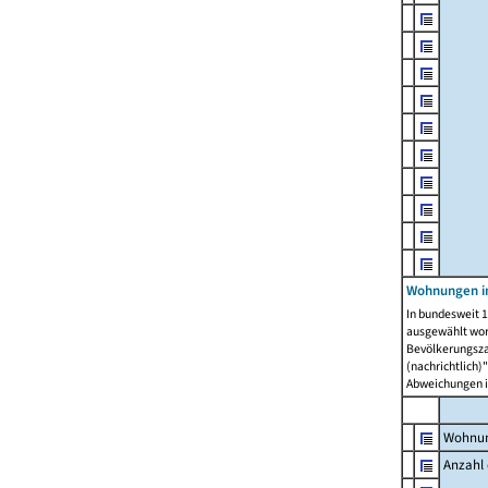
Wohnungen i
In bundesweit 1
ausgewählt wor
Bevölkerungszah
(nachrichtlich)"
Abweichungen i
Wohnun
Anzahl