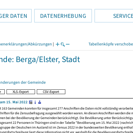
GER DATEN
DATENERHEBUNG
SERVIC
henerklärungen/Abkürzungen
|
Tabellenköpfe verschob
de: Berga/Elster, Stadt
änderungen der Gemeinde
am 15. Mai 2022
t 163 Gemeinden konnten für insgesamt 277 Anschriften die Daten nicht vollständig verarbeit
hriften für die Zensusbefragung ausgewählt worden waren. An diesen Anschriften werden die 
nen bei der Bevölkerung der Gemeinden berücksichtigt. Die Bevölkerung unter Berücksichtig
nsgesamt 22 Personen in Thüringen sind in der Tabelle "Bevölkerung am 15. Mai 2022 (nachricht
ngruppe der Deutschen im Ausland ist im Zensus 2022 in der bundesweiten Bevölkerung enthal
rungsfortschreibung liegt diese Information nicht vor, weshalb für die Bevölkerungsfortschrei