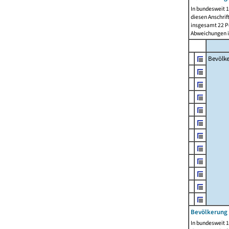
In bundesweit 1
diesen Anschrif
insgesamt 22 Pe
Abweichungen i
Bevölk
Bevölkerung 
In bundesweit 1