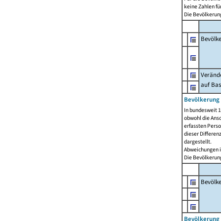
keine Zahlen f
Die Bevölkerung
Bevölk
Verände
auf Bas
Bevölkerung 
In bundesweit 1
obwohl die Ansc
erfassten Pers
dieser Differen
dargestellt.
Abweichungen i
Die Bevölkerung
Bevölk
Bevölkerung 