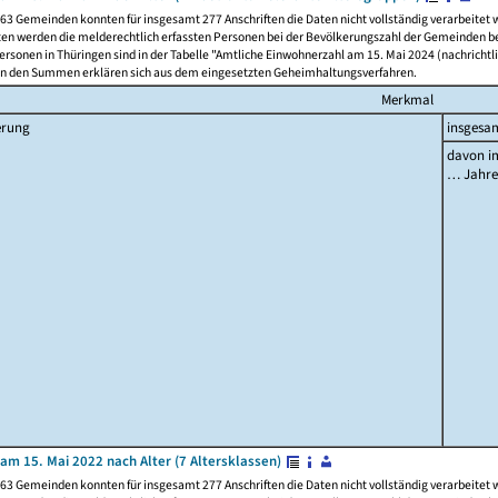
63 Gemeinden konnten für insgesamt 277 Anschriften die Daten nicht vollständig verarbeitet
ten werden die melderechtlich erfassten Personen bei der Bevölkerungszahl der Gemeinden be
rsonen in Thüringen sind in der Tabelle "Amtliche Einwohnerzahl am 15. Mai 2024 (nachrichtli
n den Summen erklären sich aus dem eingesetzten Geheimhaltungsverfahren.
Merkmal
erung
insgesa
davon im
… Jahr
am 15. Mai 2022 nach Alter (7 Altersklassen)
63 Gemeinden konnten für insgesamt 277 Anschriften die Daten nicht vollständig verarbeitet