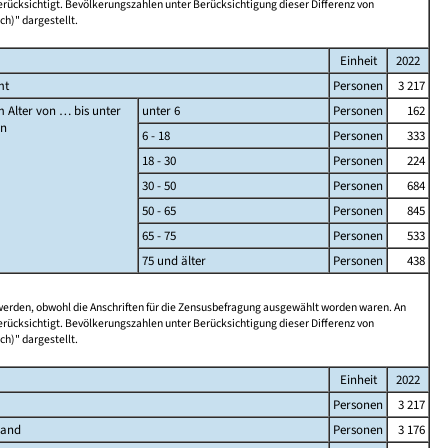
rücksichtigt. Bevölkerungszahlen unter Berücksichtigung dieser Differenz von
ch)" dargestellt.
Einheit
2022
mt
Personen
3 217
 Alter von … bis unter
unter 6
Personen
162
en
6 - 18
Personen
333
18 - 30
Personen
224
30 - 50
Personen
684
50 - 65
Personen
845
65 - 75
Personen
533
75 und älter
Personen
438
 werden, obwohl die Anschriften für die Zensusbefragung ausgewählt worden waren. An
rücksichtigt. Bevölkerungszahlen unter Berücksichtigung dieser Differenz von
ch)" dargestellt.
Einheit
2022
Personen
3 217
land
Personen
3 176