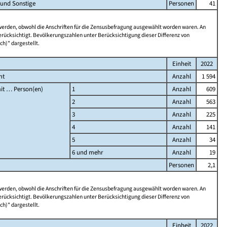
 und Sonstige
Personen
41
 werden, obwohl die Anschriften für die Zensusbefragung ausgewählt worden waren. An
rücksichtigt. Bevölkerungszahlen unter Berücksichtigung dieser Differenz von
ch)" dargestellt.
Einheit
2022
mt
Anzahl
1 594
it … Person(en)
1
Anzahl
609
2
Anzahl
563
3
Anzahl
225
4
Anzahl
141
5
Anzahl
34
6 und mehr
Anzahl
19
Personen
2,1
 werden, obwohl die Anschriften für die Zensusbefragung ausgewählt worden waren. An
rücksichtigt. Bevölkerungszahlen unter Berücksichtigung dieser Differenz von
ch)" dargestellt.
Einheit
2022