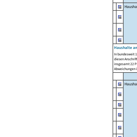
Hausha
Haushalte am
In bundesweit 1
diesen Anschrif
insgesamt 22 Pe
Abweichungen i
Hausha