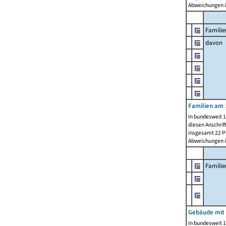
Abweichungen i
Familie
davon
Familien am 
In bundesweit 1
diesen Anschrif
insgesamt 22 Pe
Abweichungen i
Famili
Gebäude mit
In bundesweit 1