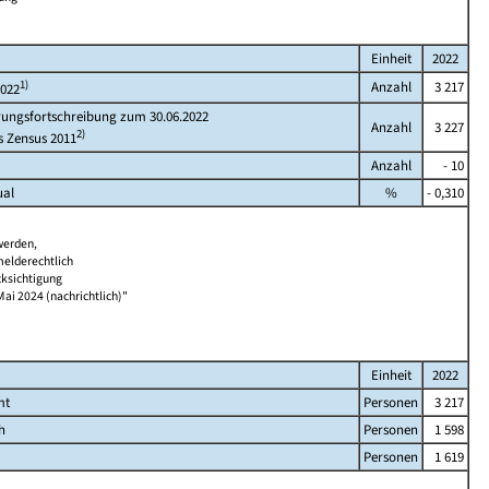
Einheit
2022
1)
Anzahl
3 217
2022
rungsfortschreibung zum 30.06.2022
Anzahl
3 227
2)
s Zensus 2011
Anzahl
- 10
ual
%
- 0,310
werden,
melderechtlich
cksichtigung
Mai 2024 (nachrichtlich)"
Einheit
2022
mt
Personen
3 217
h
Personen
1 598
Personen
1 619