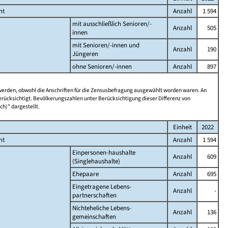
mt
Anzahl
1 594
mit ausschließlich Senioren/-
Anzahl
505
innen
mit Senioren/-innen und
Anzahl
190
Jüngeren
ohne Senioren/-innen
Anzahl
897
 werden, obwohl die Anschriften für die Zensusbefragung ausgewählt worden waren. An
rücksichtigt. Bevölkerungszahlen unter Berücksichtigung dieser Differenz von
ch)" dargestellt.
Einheit
2022
mt
Anzahl
1 594
Einpersonen-haushalte
Anzahl
609
(Singlehaushalte)
Ehepaare
Anzahl
695
Eingetragene Lebens-
Anzahl
-
partnerschaften
Nichteheliche Lebens-
Anzahl
136
gemeinschaften