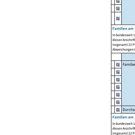
Familien am 
In bundesweit 1
diesen Anschrif
insgesamt 22 Pe
Abweichungen i
Familie
Durchsc
Familien am 
In bundesweit 1
diesen Anschrif
insgesamt 22 Pe