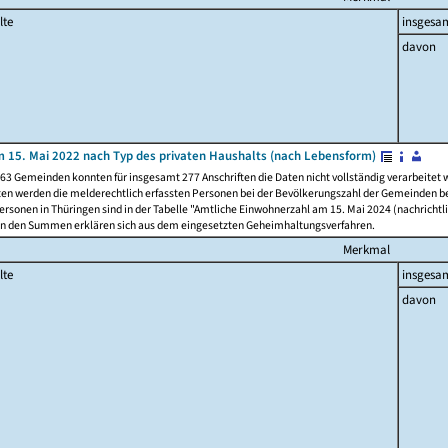
lte
insgesa
davon
 15. Mai 2022 nach Typ des privaten Haushalts (nach Lebensform)
63 Gemeinden konnten für insgesamt 277 Anschriften die Daten nicht vollständig verarbeitet
ten werden die melderechtlich erfassten Personen bei der Bevölkerungszahl der Gemeinden be
rsonen in Thüringen sind in der Tabelle "Amtliche Einwohnerzahl am 15. Mai 2024 (nachrichtli
n den Summen erklären sich aus dem eingesetzten Geheimhaltungsverfahren.
Merkmal
lte
insgesa
davon