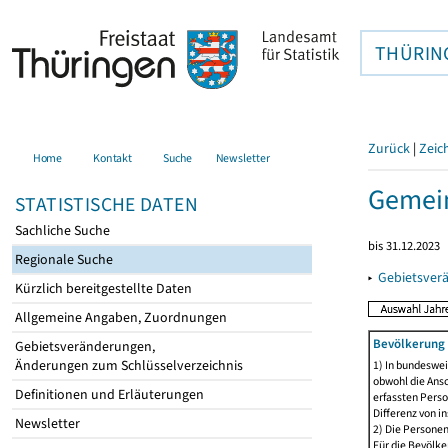
THÜRIN
Zurück
|
Zeic
Home
Kontakt
Suche
Newsletter
Gemein
STATISTISCHE DATEN
Sachliche Suche
bis 31.12.2023
Regionale Suche
▸
Gebietsver
Kürzlich bereitgestellte Daten
Allgemeine Angaben, Zuordnungen
Bevölkerung 
Gebietsveränderungen,
Änderungen zum Schlüsselverzeichnis
1) In bundeswei
obwohl die Ansc
Definitionen und Erläuterungen
erfassten Perso
Differenz von i
Newsletter
2) Die Persone
Für die Bevölke