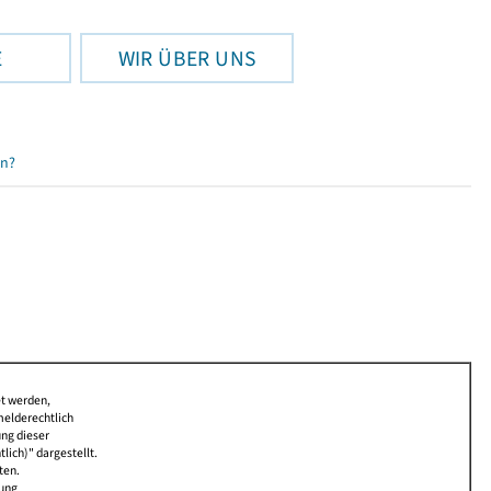
E
WIR ÜBER UNS
en?
et werden,
melderechtlich
ung dieser
lich)" dargestellt.
ten.
bung