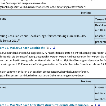
ür das Bundesgebiet ausgewiesen werden.
szahl insgesamt wird durch die statistische Geheimhaltung nicht verändert.
Merkmal
erung
Zensus 
Bevölke
auf Basi
rung Zensus 2022 zur Bevölkerungs- fortschreibung zum 30.06.2022
absolut
2)
is Zensus 2011
prozent
am 15. Mai 2022 nach Geschlecht
63 Gemeinden konnten für insgesamt 277 Anschriften die Daten nicht vollständig verarbeitet 
hriften für die Zensusbefragung ausgewählt worden waren. An diesen Anschriften werden die 
onen bei der Bevölkerungszahl der Gemeinden berücksichtigt. Bevölkerungszahlen unter Berü
z von insgesamt 22 Personen in Thüringen sind in der Tabelle "Amtliche Einwohnerzahl am 15. 
n den Summen erklären sich aus dem eingesetzten Geheimhaltungsverfahren.
szahl insgesamt wird durch die statistische Geheimhaltung nicht verändert.
Merkmal
erung
insgesa
männlic
weiblich
am 15. Mai 2022 nach Alter (Infrastrukturrelevante Altersgruppen)