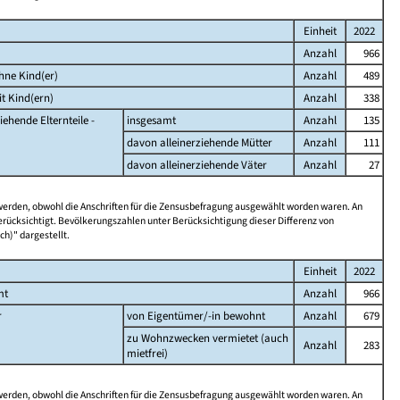
Einheit
2022
Anzahl
966
hne Kind(er)
Anzahl
489
t Kind(ern)
Anzahl
338
iehende Elternteile -
insgesamt
Anzahl
135
davon alleinerziehende Mütter
Anzahl
111
davon alleinerziehende Väter
Anzahl
27
 werden, obwohl die Anschriften für die Zensusbefragung ausgewählt worden waren. An
rücksichtigt. Bevölkerungszahlen unter Berücksichtigung dieser Differenz von
ch)" dargestellt.
Einheit
2022
mt
Anzahl
966
r
von Eigentümer/-in bewohnt
Anzahl
679
zu Wohnzwecken vermietet (auch
Anzahl
283
mietfrei)
 werden, obwohl die Anschriften für die Zensusbefragung ausgewählt worden waren. An