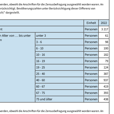
 werden, obwohl die Anschriften für die Zensusbefragung ausgewählt worden waren. An
rücksichtigt. Bevölkerungszahlen unter Berücksichtigung dieser Differenz von
ch)" dargestellt.
Einheit
2022
mt
Personen
3 217
 Alter von … bis unter
unter 3
Personen
61
en
3 - 6
Personen
98
6 - 10
Personen
100
10 - 16
Personen
182
16 - 19
Personen
79
19 - 25
Personen
124
25 - 40
Personen
387
40 - 60
Personen
937
60 - 67
Personen
419
67 - 75
Personen
393
75 und älter
Personen
438
 werden, obwohl die Anschriften für die Zensusbefragung ausgewählt worden waren. An