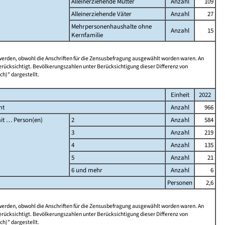
Alleinerziehende Mütter
Anzahl
109
Alleinerziehende Väter
Anzahl
27
Mehrpersonenhaushalte ohne
Anzahl
15
Kernfamilie
 werden, obwohl die Anschriften für die Zensusbefragung ausgewählt worden waren. An
rücksichtigt. Bevölkerungszahlen unter Berücksichtigung dieser Differenz von
ch)" dargestellt.
Einheit
2022
mt
Anzahl
966
it … Person(en)
2
Anzahl
584
3
Anzahl
219
4
Anzahl
135
5
Anzahl
21
6 und mehr
Anzahl
6
Personen
2,6
 werden, obwohl die Anschriften für die Zensusbefragung ausgewählt worden waren. An
rücksichtigt. Bevölkerungszahlen unter Berücksichtigung dieser Differenz von
ch)" dargestellt.