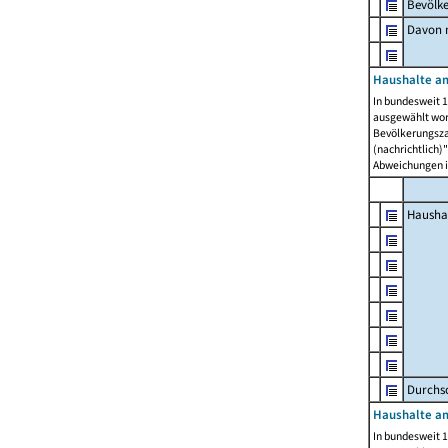
Bevölk
Davon m
Haushalte am
In bundesweit 1
ausgewählt wor
Bevölkerungszah
(nachrichtlich)"
Abweichungen i
Hausha
Durchsc
Haushalte am
In bundesweit 1