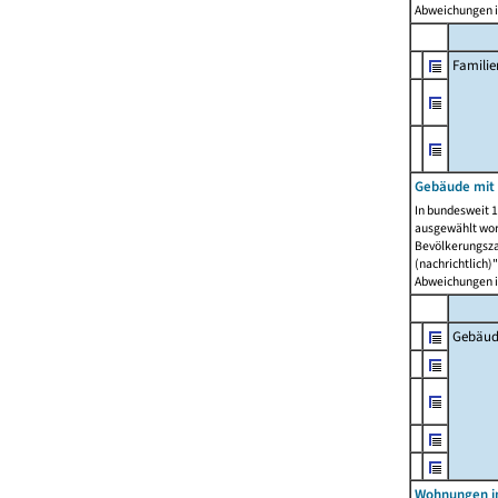
Abweichungen i
Famili
Gebäude mit
In bundesweit 1
ausgewählt wor
Bevölkerungszah
(nachrichtlich)"
Abweichungen i
Gebäud
Wohnungen i