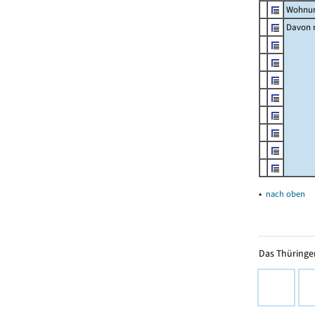
Wohnun
Davon m
▴
nach oben
Das Thüringer