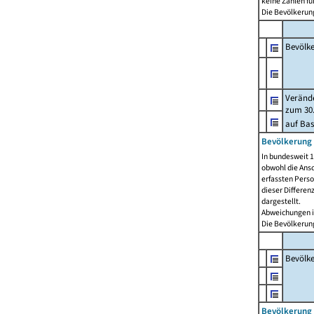
keine Zahlen f
Die Bevölkerung
Bevölk
Verände
zum 30.
auf Bas
Bevölkerung 
In bundesweit 1
obwohl die Ansc
erfassten Pers
dieser Differen
dargestellt.
Abweichungen i
Die Bevölkerung
Bevölk
Bevölkerung 