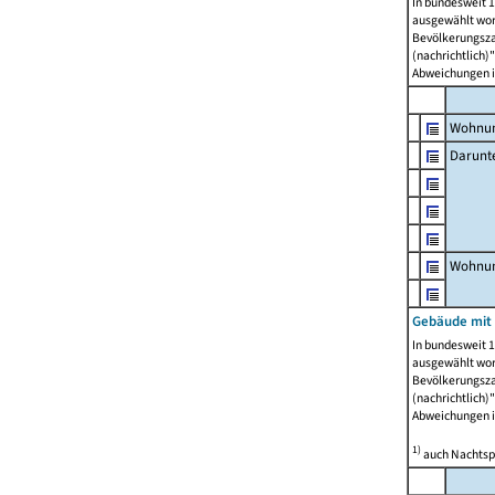
In bundesweit 1
ausgewählt wor
Bevölkerungszah
(nachrichtlich)"
Abweichungen i
Wohnun
Darunt
Wohnun
Gebäude mit
In bundesweit 1
ausgewählt wor
Bevölkerungszah
(nachrichtlich)"
Abweichungen i
1)
auch Nachtsp