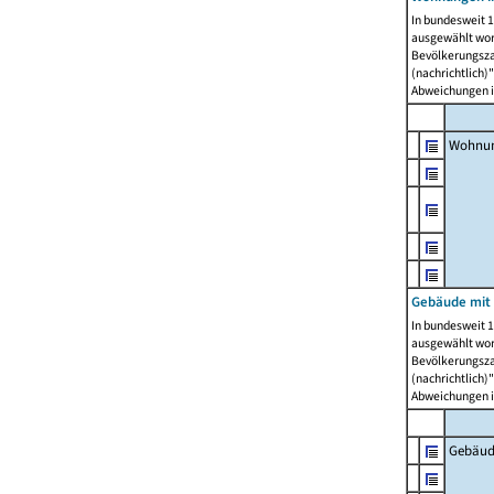
In bundesweit 1
ausgewählt wor
Bevölkerungszah
(nachrichtlich)"
Abweichungen i
Wohnun
Gebäude mit 
In bundesweit 1
ausgewählt wor
Bevölkerungszah
(nachrichtlich)"
Abweichungen i
Gebäud