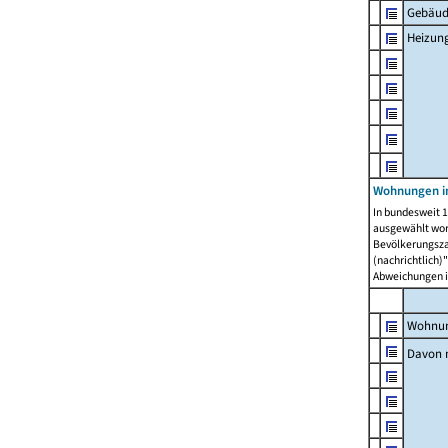
Gebäud
Heizun
Wohnungen i
In bundesweit 1
ausgewählt wor
Bevölkerungszah
(nachrichtlich)"
Abweichungen i
Wohnun
Davon 