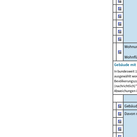
Wohnun
Wohnfl
Gebäude mit
In bundesweit 1
ausgewählt wor
Bevölkerungszah
(nachrichtlich)"
Abweichungen i
Gebäud
Davon m