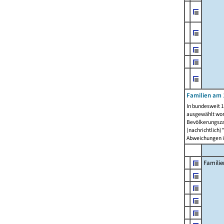
Familien am 
In bundesweit 1
ausgewählt wor
Bevölkerungszah
(nachrichtlich)"
Abweichungen i
Familie