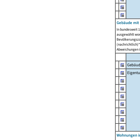
Gebäude mit
In bundesweit 1
ausgewählt wor
Bevölkerungszah
(nachrichtlich)"
Abweichungen i
Gebäud
Eigent
Wohnungen in