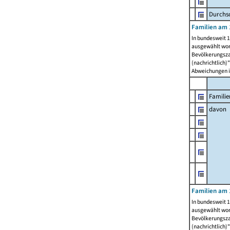
Durchsc
Familien am 
In bundesweit 1
ausgewählt wor
Bevölkerungszah
(nachrichtlich)"
Abweichungen i
Familie
davon
Familien am 
In bundesweit 1
ausgewählt wor
Bevölkerungszah
(nachrichtlich)"