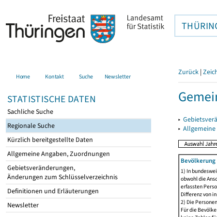
THÜRIN
Zurück
|
Zeic
Home
Kontakt
Suche
Newsletter
Gemei
STATISTISCHE DATEN
Sachliche Suche
▸
Gebietsver
Regionale Suche
▸
Allgemeine
Kürzlich bereitgestellte Daten
Allgemeine Angaben, Zuordnungen
Bevölkerung 
Gebietsveränderungen,
1) In bundeswei
Änderungen zum Schlüsselverzeichnis
obwohl die Ansc
erfassten Perso
Definitionen und Erläuterungen
Differenz von i
2) Die Persone
Newsletter
Für die Bevölke