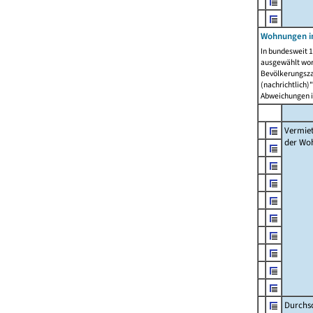
Wohnungen in
In bundesweit 1
ausgewählt wor
Bevölkerungszah
(nachrichtlich)"
Abweichungen i
Vermie
der Wo
Durchs