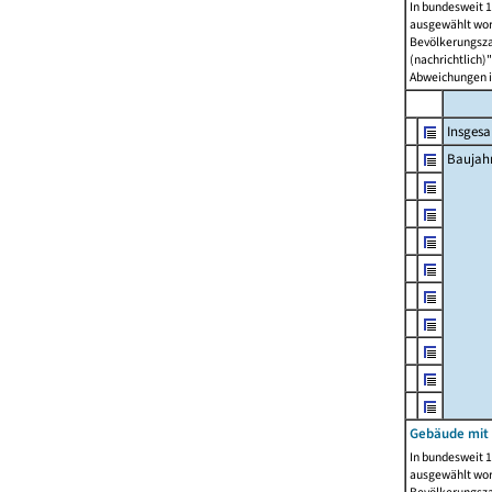
In bundesweit 1
ausgewählt wor
Bevölkerungszah
(nachrichtlich)"
Abweichungen i
Insges
Baujahr
Gebäude mit
In bundesweit 1
ausgewählt wor