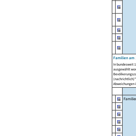
Familien am 
In bundesweit 1
ausgewählt wor
Bevölkerungszah
(nachrichtlich)"
Abweichungen i
Familie