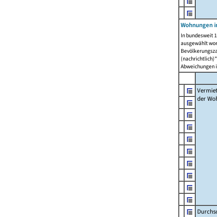
Wohnungen in
In bundesweit 1
ausgewählt wor
Bevölkerungszah
(nachrichtlich)"
Abweichungen i
Vermie
der Wo
Durchs