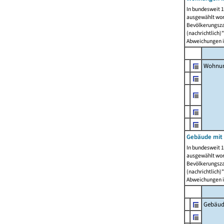
In bundesweit 1
ausgewählt wor
Bevölkerungszah
(nachrichtlich)"
Abweichungen i
Wohnun
Gebäude mit 
In bundesweit 1
ausgewählt wor
Bevölkerungszah
(nachrichtlich)"
Abweichungen i
Gebäud