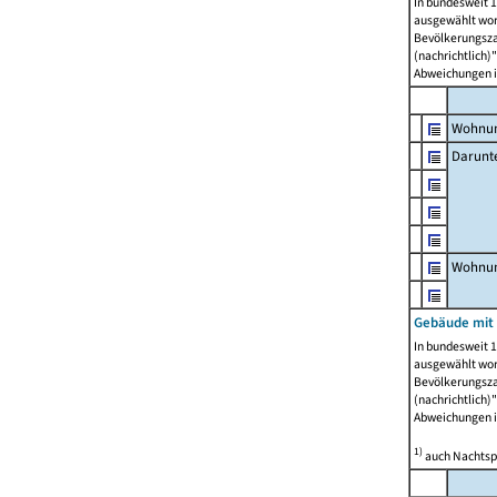
In bundesweit 1
ausgewählt wor
Bevölkerungszah
(nachrichtlich)"
Abweichungen i
Wohnun
Darunt
Wohnun
Gebäude mit
In bundesweit 1
ausgewählt wor
Bevölkerungszah
(nachrichtlich)"
Abweichungen i
1)
auch Nachtsp