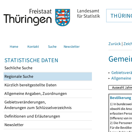
THÜRIN
Zurück
|
Zeic
Home
Kontakt
Suche
Newsletter
Gemei
STATISTISCHE DATEN
Sachliche Suche
▸
Gebietsver
Regionale Suche
▸
Allgemeine
Kürzlich bereitgestellte Daten
Allgemeine Angaben, Zuordnungen
Bevölkerung 
Gebietsveränderungen,
1) In bundeswei
Änderungen zum Schlüsselverzeichnis
obwohl die Ansc
erfassten Perso
Definitionen und Erläuterungen
Differenz von i
2) Die Persone
Newsletter
Für die Bevölke