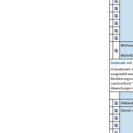
Wohnun
Wohnfl
Gebäude mit
In bundesweit 1
ausgewählt wor
Bevölkerungszah
(nachrichtlich)"
Abweichungen i
Gebäud
Davon m