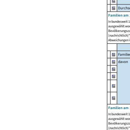
Durchsc
Familien am 
In bundesweit 1
ausgewählt wor
Bevölkerungszah
(nachrichtlich)"
Abweichungen i
Familie
davon
Familien am 
In bundesweit 1
ausgewählt wor
Bevölkerungszah
(nachrichtlich)"