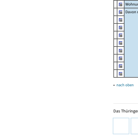
Wohnun
Davon m
▴
nach oben
Das Thüringer