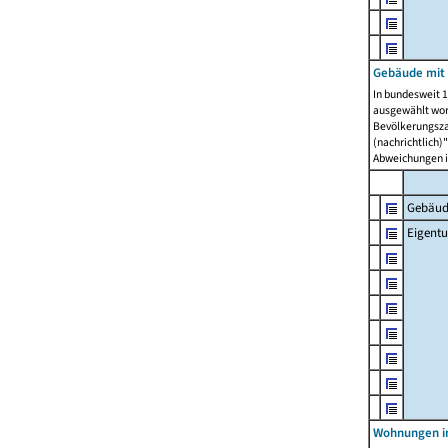
Gebäude mit
In bundesweit 1
ausgewählt wor
Bevölkerungszah
(nachrichtlich)"
Abweichungen i
Gebäud
Eigent
Wohnungen in