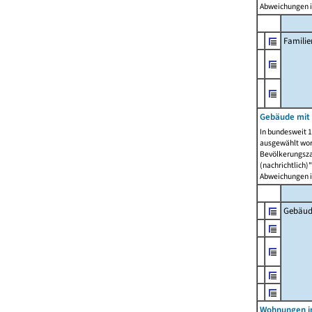
Abweichungen i
Famili
Gebäude mit
In bundesweit 1
ausgewählt wor
Bevölkerungszah
(nachrichtlich)"
Abweichungen i
Gebäud
Wohnungen i