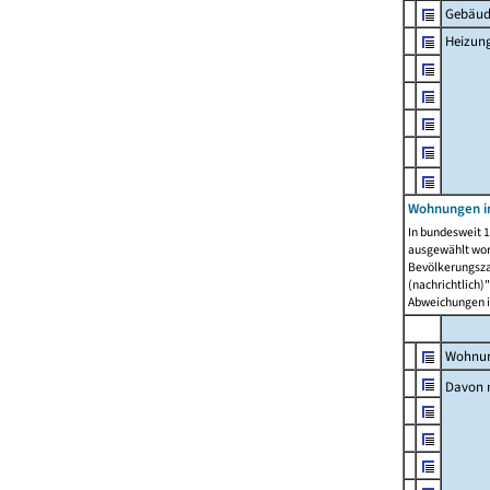
Gebäud
Heizun
Wohnungen i
In bundesweit 1
ausgewählt wor
Bevölkerungszah
(nachrichtlich)"
Abweichungen i
Wohnun
Davon 