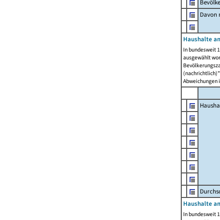
Bevölk
Davon m
Haushalte am
In bundesweit 1
ausgewählt wor
Bevölkerungszah
(nachrichtlich)"
Abweichungen i
Hausha
Durchsc
Haushalte am
In bundesweit 1