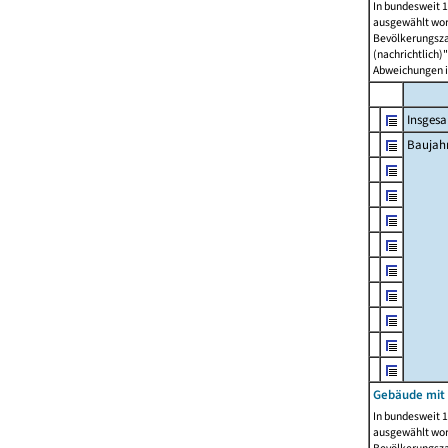
In bundesweit 1
ausgewählt wor
Bevölkerungszah
(nachrichtlich)"
Abweichungen i
Insges
Baujahr
Gebäude mit
In bundesweit 1
ausgewählt wor