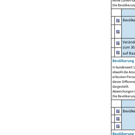
keine Zahlen f
Die Bevölkerung
Bevölk
Verände
zum 30.
auf Bas
Bevölkerung 
In bundesweit 1
obwohl die Ansc
erfassten Pers
dieser Differen
dargestellt.
Abweichungen i
Die Bevölkerung
Bevölk
Bevölkerung 