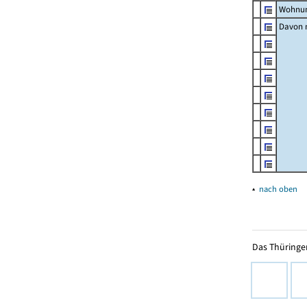
Wohnun
Davon m
▴
nach oben
Das Thüringer