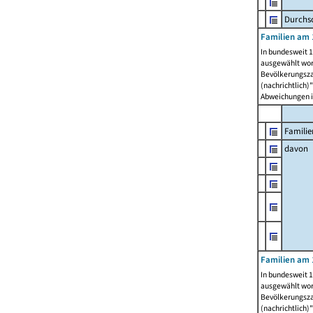
Durchsc
Familien am 
In bundesweit 1
ausgewählt wor
Bevölkerungszah
(nachrichtlich)"
Abweichungen i
Familie
davon
Familien am 
In bundesweit 1
ausgewählt wor
Bevölkerungszah
(nachrichtlich)"