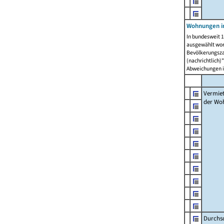
Wohnungen in
In bundesweit 1
ausgewählt wor
Bevölkerungszah
(nachrichtlich)"
Abweichungen i
Vermie
der Wo
Durchs