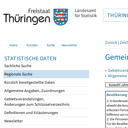
THÜRIN
Zurück
|
Zeic
Home
Kontakt
Suche
Newsletter
Gemein
STATISTISCHE DATEN
Sachliche Suche
▸
Gebietsver
Regionale Suche
▸
Allgemeine
Kürzlich bereitgestellte Daten
Allgemeine Angaben, Zuordnungen
Bevölkerung 
Gebietsveränderungen,
1) In bundeswei
Änderungen zum Schlüsselverzeichnis
obwohl die Ansc
erfassten Perso
Definitionen und Erläuterungen
Differenz von i
2) Die Persone
Newsletter
Für die Bevölke