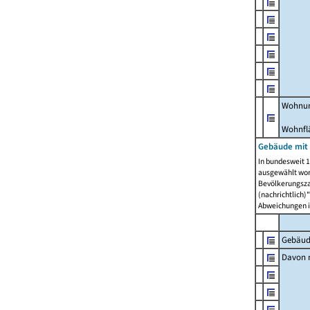
Wohnun
Wohnfl
Gebäude mit
In bundesweit 1
ausgewählt wor
Bevölkerungszah
(nachrichtlich)"
Abweichungen i
Gebäud
Davon m