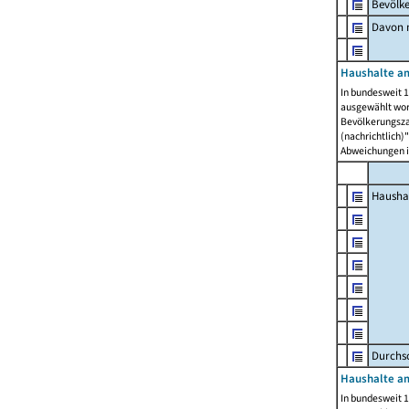
Bevölk
Davon m
Haushalte am
In bundesweit 1
ausgewählt wor
Bevölkerungszah
(nachrichtlich)"
Abweichungen i
Hausha
Durchsc
Haushalte am
In bundesweit 1