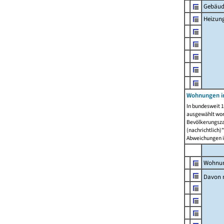
Gebäud
Heizun
Wohnungen i
In bundesweit 1
ausgewählt wor
Bevölkerungszah
(nachrichtlich)"
Abweichungen i
Wohnun
Davon 