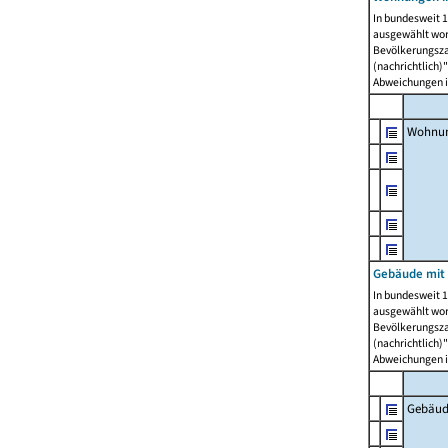
In bundesweit 1
ausgewählt wor
Bevölkerungszah
(nachrichtlich)"
Abweichungen i
Wohnun
Gebäude mit 
In bundesweit 1
ausgewählt wor
Bevölkerungszah
(nachrichtlich)"
Abweichungen i
Gebäud