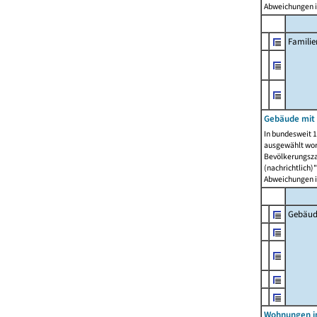
Abweichungen i
Famili
Gebäude mit
In bundesweit 1
ausgewählt wor
Bevölkerungszah
(nachrichtlich)"
Abweichungen i
Gebäud
Wohnungen i