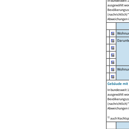
In bundesweit 1
ausgewählt wor
Bevölkerungszah
(nachrichtlich)"
Abweichungen i
Wohnun
Darunt
Wohnun
Gebäude mit
In bundesweit 1
ausgewählt wor
Bevölkerungszah
(nachrichtlich)"
Abweichungen i
1)
auch Nachtsp