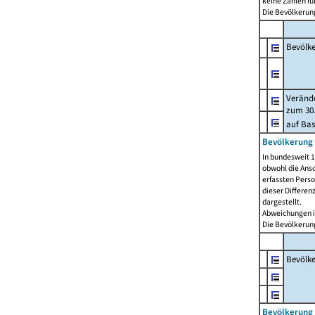
keine Zahlen f
Die Bevölkerung
Bevölk
Verände
zum 30.
auf Bas
Bevölkerung 
In bundesweit 1
obwohl die Ansc
erfassten Pers
dieser Differen
dargestellt.
Abweichungen i
Die Bevölkerung
Bevölk
Bevölkerung 