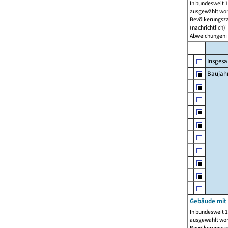
In bundesweit 1
ausgewählt wor
Bevölkerungszah
(nachrichtlich)"
Abweichungen i
Insges
Baujahr
Gebäude mit
In bundesweit 1
ausgewählt wor