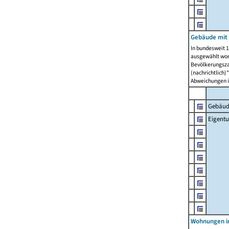
Gebäude mit
In bundesweit 1
ausgewählt wor
Bevölkerungszah
(nachrichtlich)"
Abweichungen i
Gebäud
Eigent
Wohnungen in