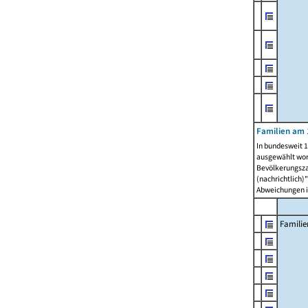
Familien am 
In bundesweit 1
ausgewählt wor
Bevölkerungszah
(nachrichtlich)"
Abweichungen i
Familie