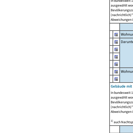
In bundesweit 1
ausgewählt wor
Bevölkerungszah
(nachrichtlich)"
Abweichungen i
Wohnun
Darunt
Wohnun
Gebäude mit
In bundesweit 1
ausgewählt wor
Bevölkerungszah
(nachrichtlich)"
Abweichungen i
1)
auch Nachtsp