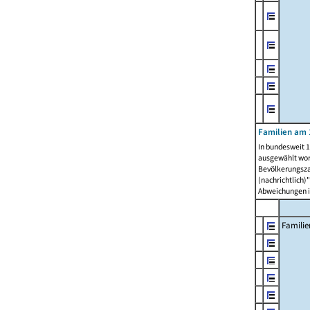
Familien am 
In bundesweit 1
ausgewählt wor
Bevölkerungszah
(nachrichtlich)"
Abweichungen i
Familie