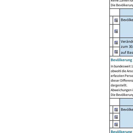
keine Zahlen f
Die Bevölkerung
Bevölk
Verände
zum 30.
auf Bas
Bevölkerung 
In bundesweit 1
obwohl die Ansc
erfassten Pers
dieser Differen
dargestellt.
Abweichungen i
Die Bevölkerung
Bevölk
Bevölkerung 