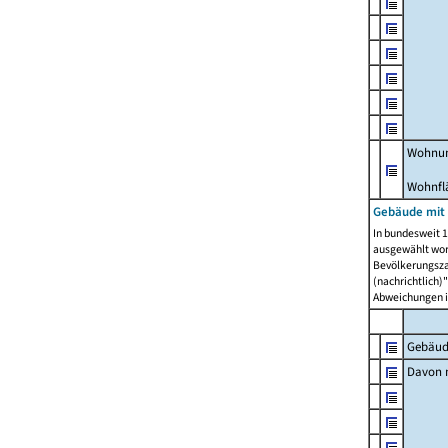
Wohnun
Wohnfl
Gebäude mit
In bundesweit 1
ausgewählt wor
Bevölkerungszah
(nachrichtlich)"
Abweichungen i
Gebäud
Davon m