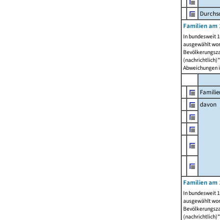
Durchsc
Familien am 
In bundesweit 1
ausgewählt wor
Bevölkerungszah
(nachrichtlich)"
Abweichungen i
Familie
davon
Familien am 
In bundesweit 1
ausgewählt wor
Bevölkerungszah
(nachrichtlich)"