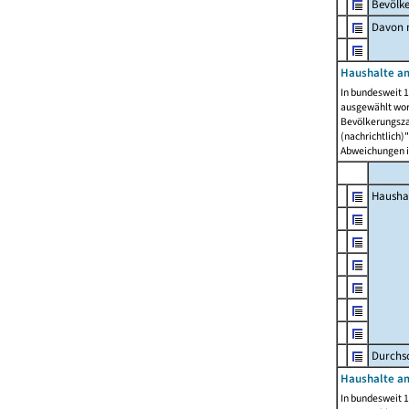
Bevölk
Davon m
Haushalte am
In bundesweit 1
ausgewählt wor
Bevölkerungszah
(nachrichtlich)"
Abweichungen i
Hausha
Durchsc
Haushalte am
In bundesweit 1