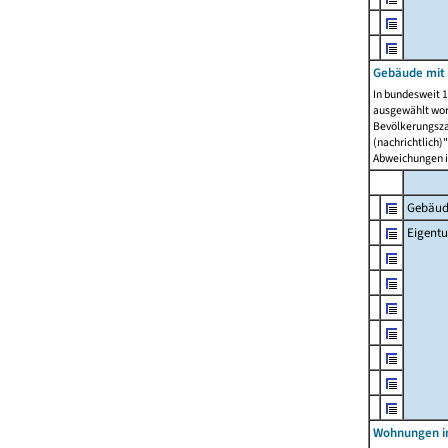
Gebäude mit
In bundesweit 1
ausgewählt wor
Bevölkerungszah
(nachrichtlich)"
Abweichungen i
Gebäud
Eigent
Wohnungen in