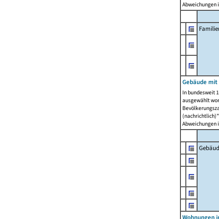
Abweichungen i
Famili
Gebäude mit
In bundesweit 1
ausgewählt wor
Bevölkerungszah
(nachrichtlich)"
Abweichungen i
Gebäud
Wohnungen i