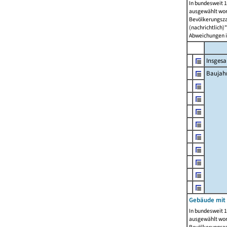
In bundesweit 1
ausgewählt wor
Bevölkerungszah
(nachrichtlich)"
Abweichungen i
Insges
Baujahr
Gebäude mit
In bundesweit 1
ausgewählt wor