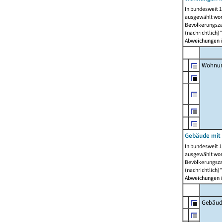
In bundesweit 1
ausgewählt wor
Bevölkerungszah
(nachrichtlich)"
Abweichungen i
Wohnun
Gebäude mit 
In bundesweit 1
ausgewählt wor
Bevölkerungszah
(nachrichtlich)"
Abweichungen i
Gebäud