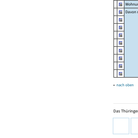
Wohnun
Davon m
▴
nach oben
Das Thüringer