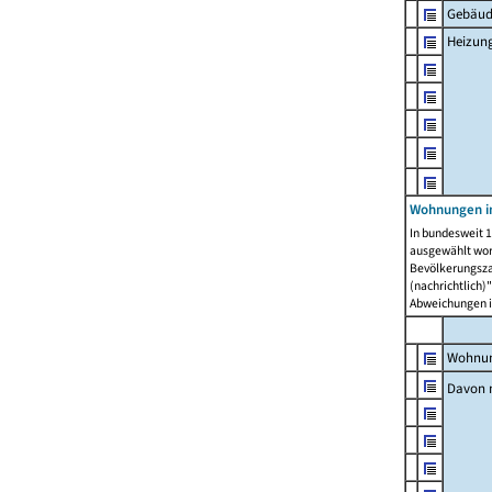
Gebäud
Heizun
Wohnungen i
In bundesweit 1
ausgewählt wor
Bevölkerungszah
(nachrichtlich)"
Abweichungen i
Wohnun
Davon 