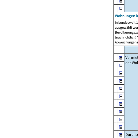
Wohnungen in
In bundesweit 1
ausgewählt wor
Bevölkerungszah
(nachrichtlich)"
Abweichungen i
Vermie
der Wo
Durchs