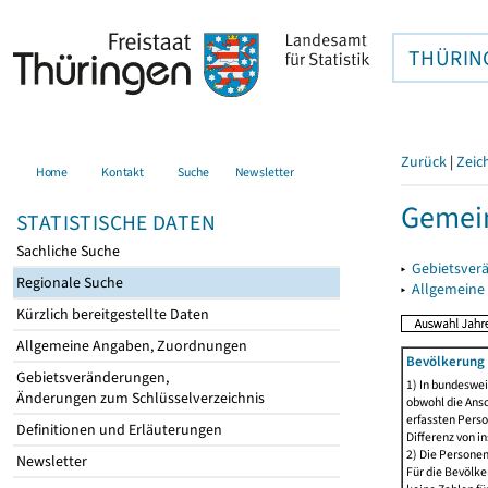
THÜRIN
Zurück
|
Zeic
Home
Kontakt
Suche
Newsletter
Gemei
STATISTISCHE DATEN
Sachliche Suche
▸
Gebietsver
Regionale Suche
▸
Allgemeine
Kürzlich bereitgestellte Daten
Allgemeine Angaben, Zuordnungen
Bevölkerung 
Gebietsveränderungen,
1) In bundeswei
Änderungen zum Schlüsselverzeichnis
obwohl die Ansc
erfassten Perso
Definitionen und Erläuterungen
Differenz von i
2) Die Persone
Newsletter
Für die Bevölke