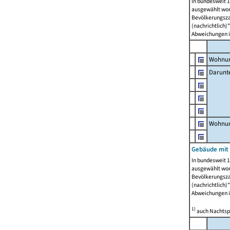
In bundesweit 1
ausgewählt wor
Bevölkerungszah
(nachrichtlich)"
Abweichungen i
Wohnun
Darunt
Wohnun
Gebäude mit
In bundesweit 1
ausgewählt wor
Bevölkerungszah
(nachrichtlich)"
Abweichungen i
1)
auch Nachtsp