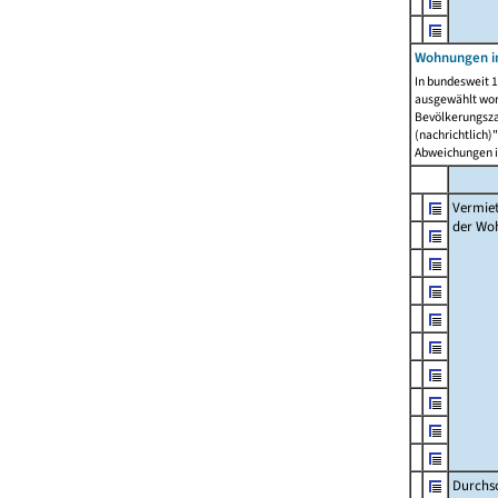
Wohnungen in
In bundesweit 1
ausgewählt wor
Bevölkerungszah
(nachrichtlich)"
Abweichungen i
Vermie
der Wo
Durchs