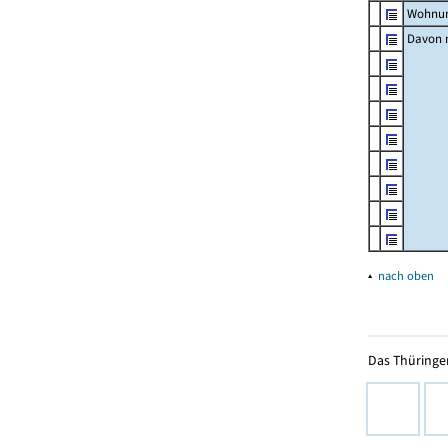
Wohnun
Davon m
▴
nach oben
Das Thüringer