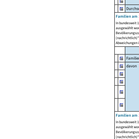
Durchsc
Familien am 
In bundesweit 1
ausgewählt wor
Bevölkerungszah
(nachrichtlich)"
Abweichungen i
Familie
davon
Familien am 
In bundesweit 1
ausgewählt wor
Bevölkerungszah
(nachrichtlich)"