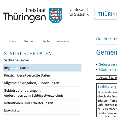
THÜRIN
Zurück
|
Zeic
Home
Kontakt
Suche
Newsletter
Gemein
STATISTISCHE DATEN
Sachliche Suche
▸
Gebietsver
Regionale Suche
▸
Allgemeine
Kürzlich bereitgestellte Daten
Allgemeine Angaben, Zuordnungen
Bevölkerung 
Gebietsveränderungen,
1) In bundeswei
Änderungen zum Schlüsselverzeichnis
obwohl die Ansc
erfassten Perso
Definitionen und Erläuterungen
Differenz von i
2) Die Persone
Newsletter
Für die Bevölke