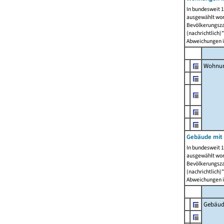
In bundesweit 1
ausgewählt wor
Bevölkerungszah
(nachrichtlich)"
Abweichungen i
Wohnun
Gebäude mit 
In bundesweit 1
ausgewählt wor
Bevölkerungszah
(nachrichtlich)"
Abweichungen i
Gebäud