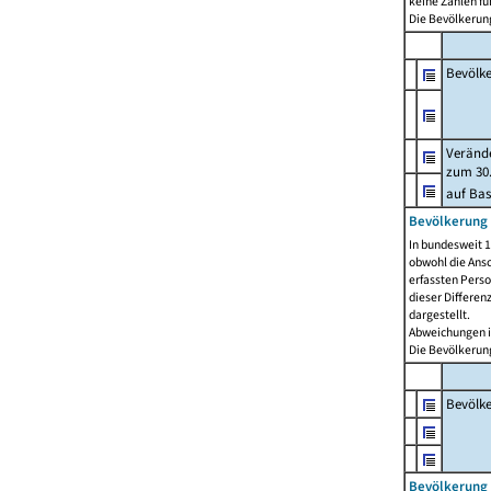
keine Zahlen f
Die Bevölkerung
Bevölk
Verände
zum 30.
auf Bas
Bevölkerung 
In bundesweit 1
obwohl die Ansc
erfassten Pers
dieser Differen
dargestellt.
Abweichungen i
Die Bevölkerung
Bevölk
Bevölkerung 