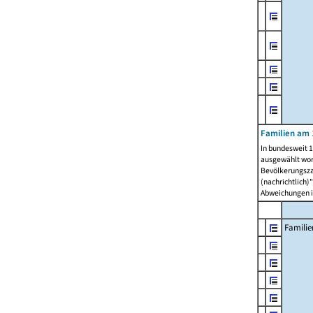
Familien am 
In bundesweit 1
ausgewählt wor
Bevölkerungszah
(nachrichtlich)"
Abweichungen i
Familie