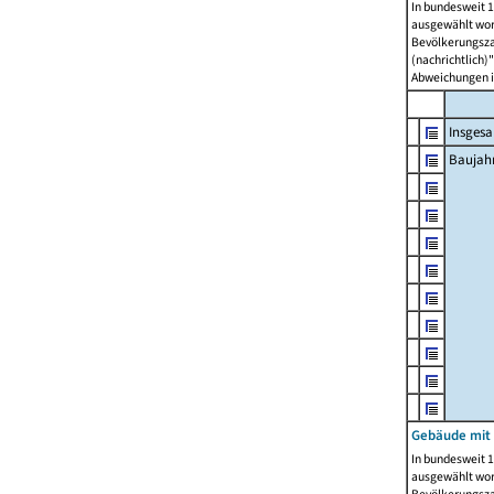
In bundesweit 1
ausgewählt wor
Bevölkerungszah
(nachrichtlich)"
Abweichungen i
Insges
Baujahr
Gebäude mit
In bundesweit 1
ausgewählt wor