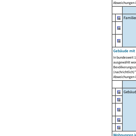
Abweichungen i
Famili
Gebäude mit
In bundesweit 1
ausgewählt wor
Bevölkerungszah
(nachrichtlich)"
Abweichungen i
Gebäud
Wohnungen i