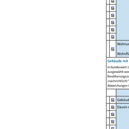
Wohnun
Wohnfl
Gebäude mit
In bundesweit 1
ausgewählt wor
Bevölkerungszah
(nachrichtlich)"
Abweichungen i
Gebäud
Davon m