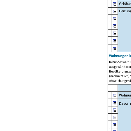
Gebäud
Heizun
Wohnungen i
In bundesweit 1
ausgewählt wor
Bevölkerungszah
(nachrichtlich)"
Abweichungen i
Wohnun
Davon 