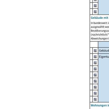
Gebäude mit
In bundesweit 1
ausgewählt wor
Bevölkerungszah
(nachrichtlich)"
Abweichungen i
Gebäud
Eigent
Wohnungen in