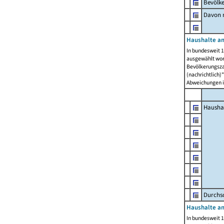
Bevölk
Davon m
Haushalte am
In bundesweit 1
ausgewählt wor
Bevölkerungszah
(nachrichtlich)"
Abweichungen i
Hausha
Durchsc
Haushalte am
In bundesweit 1