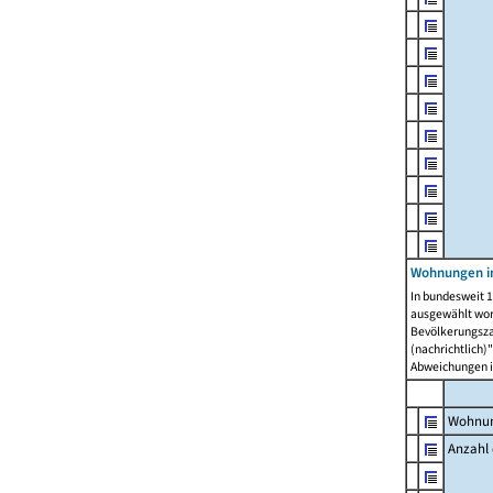
Wohnungen i
In bundesweit 1
ausgewählt wor
Bevölkerungszah
(nachrichtlich)"
Abweichungen i
Wohnun
Anzahl