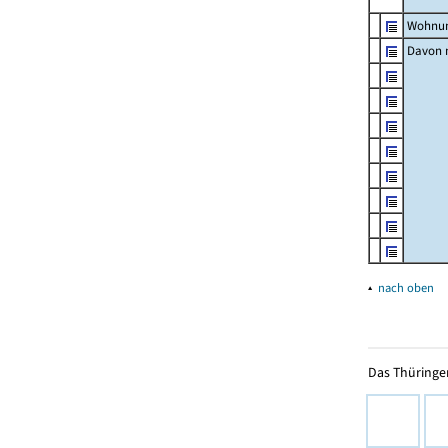
Wohnun
Davon m
▴
nach oben
Das Thüringer