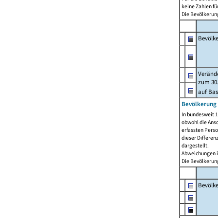
keine Zahlen f
Die Bevölkerung
Bevölk
Verände
zum 30.
auf Bas
Bevölkerung 
In bundesweit 1
obwohl die Ansc
erfassten Pers
dieser Differen
dargestellt.
Abweichungen i
Die Bevölkerung
Bevölk