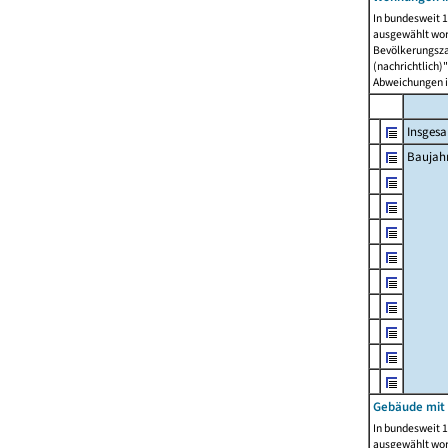
In bundesweit 1
ausgewählt wor
Bevölkerungszah
(nachrichtlich)"
Abweichungen i
Insges
Baujahr
Gebäude mit
In bundesweit 1
ausgewählt wor