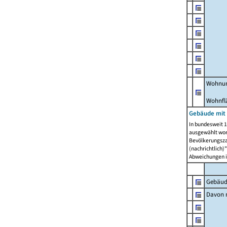
Wohnun
Wohnfl
Gebäude mit
In bundesweit 1
ausgewählt wor
Bevölkerungszah
(nachrichtlich)"
Abweichungen i
Gebäud
Davon m