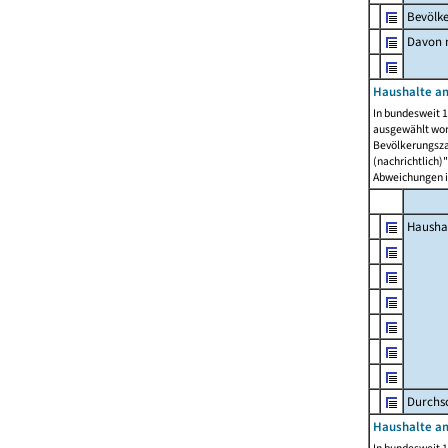
Bevölk
Davon m
Haushalte am
In bundesweit 1
ausgewählt wor
Bevölkerungszah
(nachrichtlich)"
Abweichungen i
Hausha
Durchsc
Haushalte am