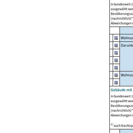
In bundesweit 1
ausgewählt wor
Bevölkerungszah
(nachrichtlich)"
Abweichungen i
Wohnun
Darunt
Wohnun
Gebäude mit
In bundesweit 1
ausgewählt wor
Bevölkerungszah
(nachrichtlich)"
Abweichungen i
1)
auch Nachtsp