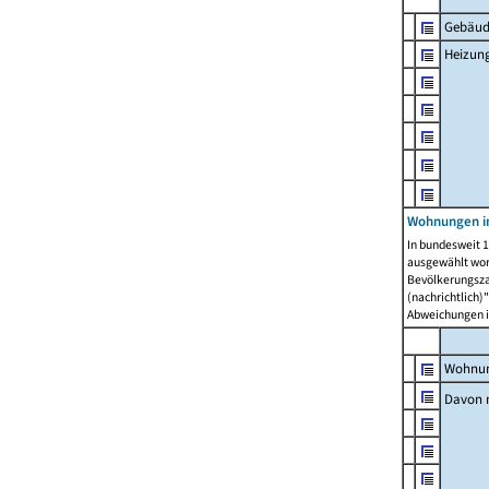
Gebäud
Heizun
Wohnungen i
In bundesweit 1
ausgewählt wor
Bevölkerungszah
(nachrichtlich)"
Abweichungen i
Wohnun
Davon 