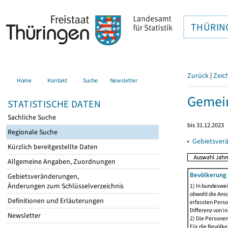
THÜRIN
Zurück
|
Zeic
Home
Kontakt
Suche
Newsletter
Gemein
STATISTISCHE DATEN
Sachliche Suche
bis 31.12.2023
Regionale Suche
▸
Gebietsver
Kürzlich bereitgestellte Daten
Allgemeine Angaben, Zuordnungen
Bevölkerung 
Gebietsveränderungen,
Änderungen zum Schlüsselverzeichnis
1) In bundeswei
obwohl die Ansc
Definitionen und Erläuterungen
erfassten Perso
Differenz von i
Newsletter
2) Die Persone
Für die Bevölke