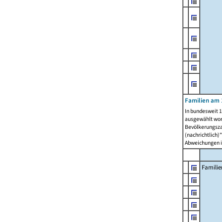
Familien am 
In bundesweit 1
ausgewählt wor
Bevölkerungszah
(nachrichtlich)"
Abweichungen i
Familie