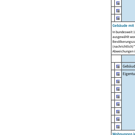
Gebäude mit
In bundesweit 1
ausgewählt wor
Bevölkerungszah
(nachrichtlich)"
Abweichungen i
Gebäud
Eigent
Wohnungen in