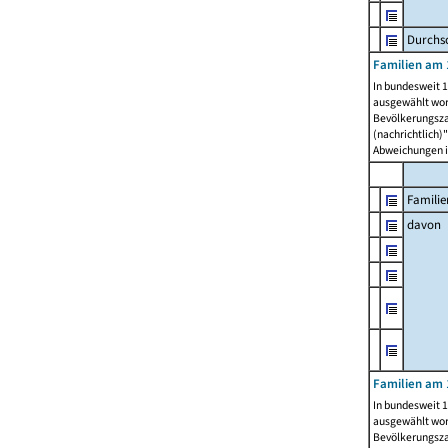
Durchsc
Familien am 
In bundesweit 1
ausgewählt wor
Bevölkerungszah
(nachrichtlich)"
Abweichungen i
Familie
davon
Familien am 
In bundesweit 1
ausgewählt wor
Bevölkerungszah