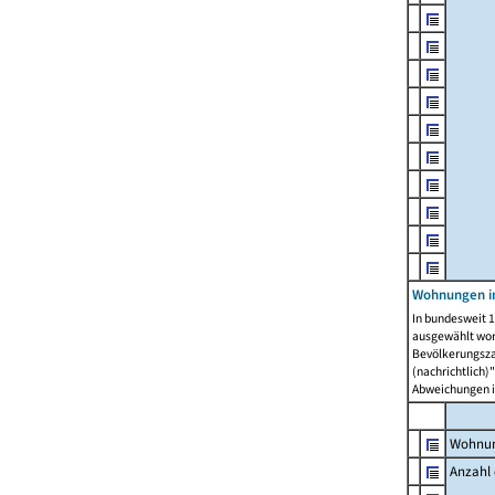
Wohnungen i
In bundesweit 1
ausgewählt wor
Bevölkerungszah
(nachrichtlich)"
Abweichungen i
Wohnun
Anzahl