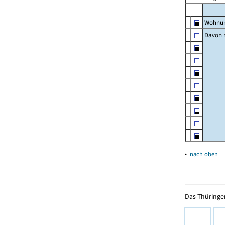
Wohnun
Davon m
▴
nach oben
Das Thüringer