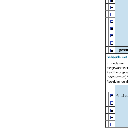
Eigent
Gebäude mit
In bundesweit 1
ausgewählt wor
Bevölkerungszah
(nachrichtlich)"
Abweichungen i
Gebäud