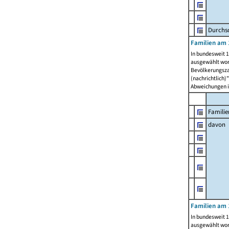
Durchsc
Familien am 
In bundesweit 1
ausgewählt wor
Bevölkerungszah
(nachrichtlich)"
Abweichungen i
Familie
davon
Familien am 
In bundesweit 1
ausgewählt wor