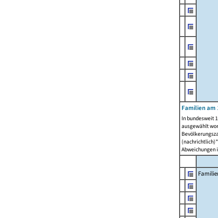
Familien am 
In bundesweit 1
ausgewählt wor
Bevölkerungszah
(nachrichtlich)"
Abweichungen i
Familie