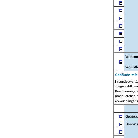
Wohnun
Wohnfl
Gebäude mit
In bundesweit 1
ausgewählt wor
Bevölkerungszah
(nachrichtlich)"
Abweichungen i
Gebäud
Davon m