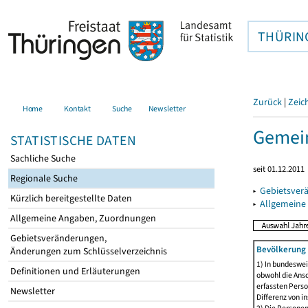
THÜRIN
Zurück
|
Zeic
Home
Kontakt
Suche
Newsletter
Gemein
STATISTISCHE DATEN
Sachliche Suche
seit 01.12.2011
Regionale Suche
▸
Gebietsver
Kürzlich bereitgestellte Daten
▸
Allgemeine
Allgemeine Angaben, Zuordnungen
Gebietsveränderungen,
Bevölkerung 
Änderungen zum Schlüsselverzeichnis
1) In bundeswei
Definitionen und Erläuterungen
obwohl die Ansc
erfassten Perso
Newsletter
Differenz von i