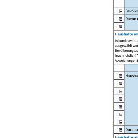
Bevölk
Davon m
Haushalte am
In bundesweit 1
ausgewählt wor
Bevölkerungszah
(nachrichtlich)"
Abweichungen i
Hausha
Durchsc
Haushalte am