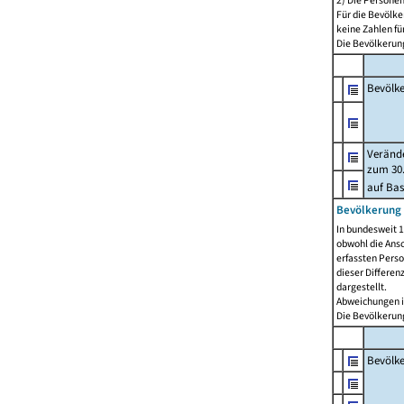
2) Die Persone
Für die Bevölke
keine Zahlen f
Die Bevölkerung
Bevölk
Verände
zum 30.
auf Bas
Bevölkerung 
In bundesweit 1
obwohl die Ansc
erfassten Pers
dieser Differen
dargestellt.
Abweichungen i
Die Bevölkerung
Bevölk