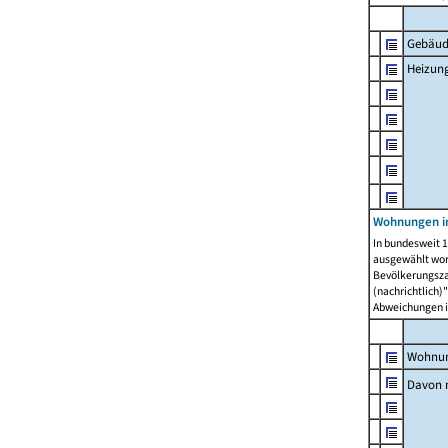
Gebäud
Heizun
Wohnungen i
In bundesweit 1
ausgewählt wor
Bevölkerungszah
(nachrichtlich)"
Abweichungen i
Wohnun
Davon 