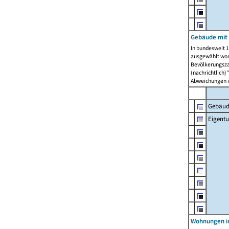
Gebäude mit
In bundesweit 1
ausgewählt wor
Bevölkerungszah
(nachrichtlich)"
Abweichungen i
Gebäud
Eigent
Wohnungen in