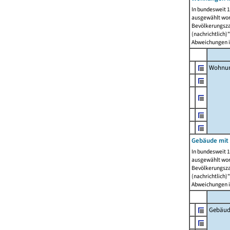
In bundesweit 1
ausgewählt wor
Bevölkerungszah
(nachrichtlich)"
Abweichungen i
Wohnun
Gebäude mit 
In bundesweit 1
ausgewählt wor
Bevölkerungszah
(nachrichtlich)"
Abweichungen i
Gebäud