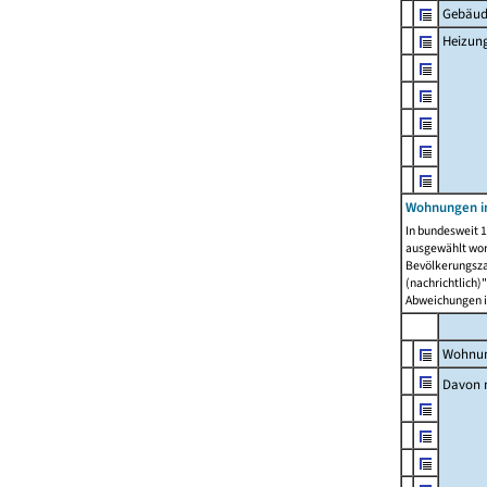
Gebäud
Heizun
Wohnungen i
In bundesweit 1
ausgewählt wor
Bevölkerungszah
(nachrichtlich)"
Abweichungen i
Wohnun
Davon 