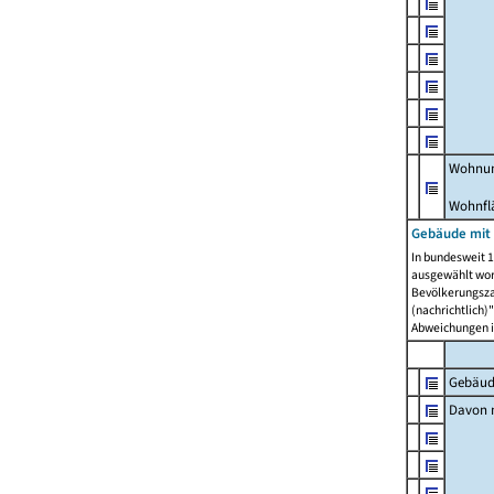
Wohnun
Wohnfl
Gebäude mit
In bundesweit 1
ausgewählt wor
Bevölkerungszah
(nachrichtlich)"
Abweichungen i
Gebäud
Davon m