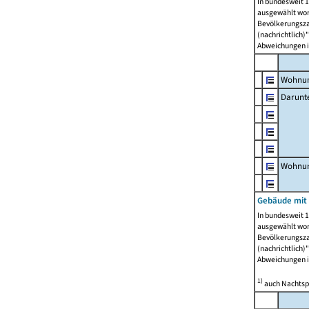
In bundesweit 1
ausgewählt wor
Bevölkerungszah
(nachrichtlich)"
Abweichungen i
Wohnun
Darunt
Wohnun
Gebäude mit
In bundesweit 1
ausgewählt wor
Bevölkerungszah
(nachrichtlich)"
Abweichungen i
1)
auch Nachtsp