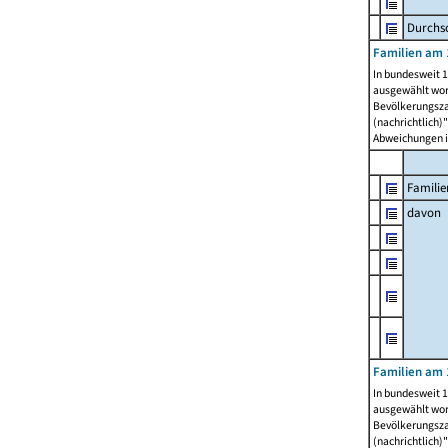
Durchsc
Familien am 
In bundesweit 1
ausgewählt wor
Bevölkerungszah
(nachrichtlich)"
Abweichungen i
Familie
davon
Familien am 
In bundesweit 1
ausgewählt wor
Bevölkerungszah
(nachrichtlich)"