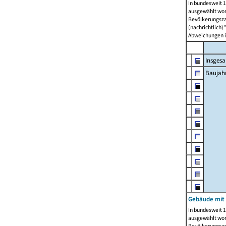
In bundesweit 1
ausgewählt wor
Bevölkerungszah
(nachrichtlich)"
Abweichungen i
Insges
Baujahr
Gebäude mit
In bundesweit 1
ausgewählt wor