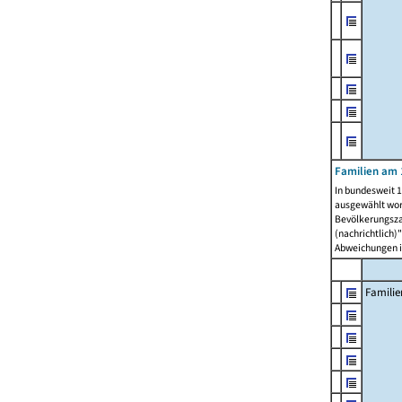
Familien am 
In bundesweit 1
ausgewählt wor
Bevölkerungszah
(nachrichtlich)"
Abweichungen i
Familie