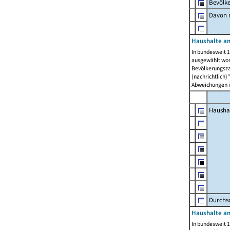
Bevölk
Davon m
Haushalte am
In bundesweit 1
ausgewählt wor
Bevölkerungszah
(nachrichtlich)"
Abweichungen i
Hausha
Durchsc
Haushalte am
In bundesweit 1