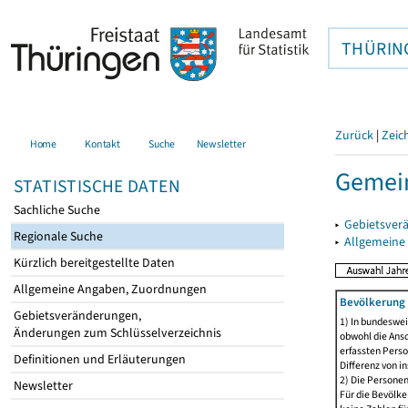
THÜRIN
Zurück
|
Zeic
Home
Kontakt
Suche
Newsletter
Gemei
STATISTISCHE DATEN
Sachliche Suche
▸
Gebietsver
Regionale Suche
▸
Allgemeine
Kürzlich bereitgestellte Daten
Allgemeine Angaben, Zuordnungen
Bevölkerung 
Gebietsveränderungen,
1) In bundeswei
Änderungen zum Schlüsselverzeichnis
obwohl die Ansc
erfassten Perso
Definitionen und Erläuterungen
Differenz von i
2) Die Persone
Newsletter
Für die Bevölke