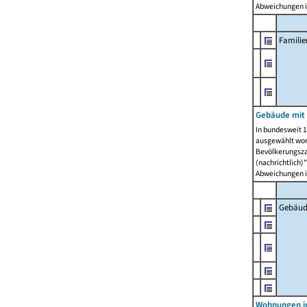
Abweichungen i
Famili
Gebäude mit
In bundesweit 1
ausgewählt wor
Bevölkerungszah
(nachrichtlich)"
Abweichungen i
Gebäud
Wohnungen i