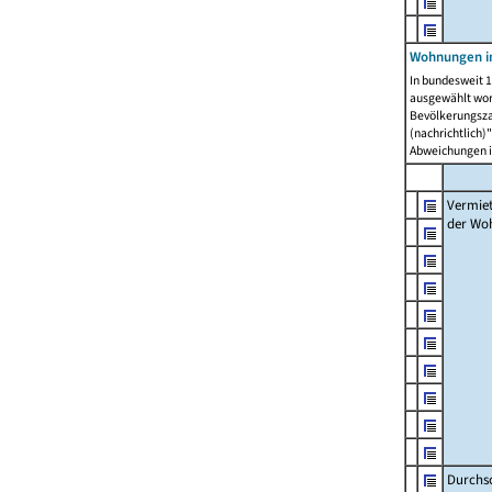
Wohnungen in
In bundesweit 1
ausgewählt wor
Bevölkerungszah
(nachrichtlich)"
Abweichungen i
Vermie
der Wo
Durchs