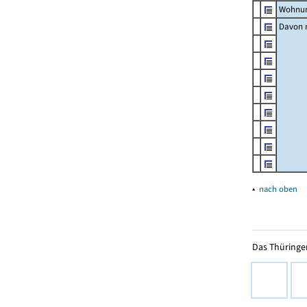
Wohnun
Davon m
▴
nach oben
Das Thüringer