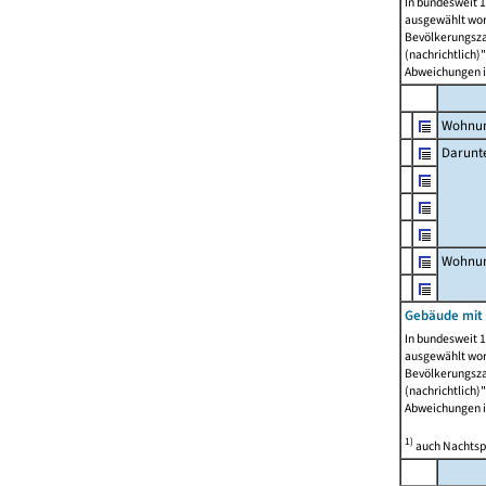
In bundesweit 1
ausgewählt wor
Bevölkerungszah
(nachrichtlich)"
Abweichungen i
Wohnun
Darunt
Wohnun
Gebäude mit
In bundesweit 1
ausgewählt wor
Bevölkerungszah
(nachrichtlich)"
Abweichungen i
1)
auch Nachtsp