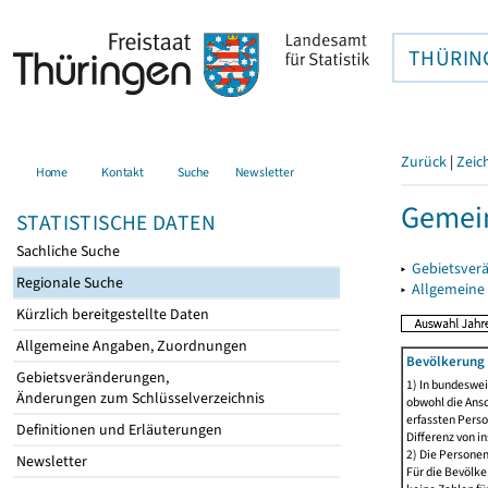
THÜRIN
Zurück
|
Zeic
Home
Kontakt
Suche
Newsletter
Gemein
STATISTISCHE DATEN
Sachliche Suche
▸
Gebietsver
Regionale Suche
▸
Allgemeine
Kürzlich bereitgestellte Daten
Allgemeine Angaben, Zuordnungen
Bevölkerung 
Gebietsveränderungen,
1) In bundeswei
Änderungen zum Schlüsselverzeichnis
obwohl die Ansc
erfassten Perso
Definitionen und Erläuterungen
Differenz von i
2) Die Persone
Newsletter
Für die Bevölke