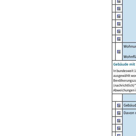
Wohnun
Wohnfl
Gebäude mit
In bundesweit 1
ausgewählt wor
Bevölkerungszah
(nachrichtlich)"
Abweichungen i
Gebäud
Davon m