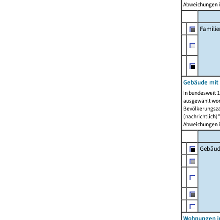
Abweichungen i
Famili
Gebäude mit
In bundesweit 1
ausgewählt wor
Bevölkerungszah
(nachrichtlich)"
Abweichungen i
Gebäud
Wohnungen i