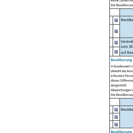
keine Zahlen f
Die Bevölkerung
Bevölk
Verände
zum 30.
auf Bas
Bevölkerung 
In bundesweit 1
obwohl die Ansc
erfassten Pers
dieser Differen
dargestellt.
Abweichungen i
Die Bevölkerung
Bevölk
Bevölkerung 