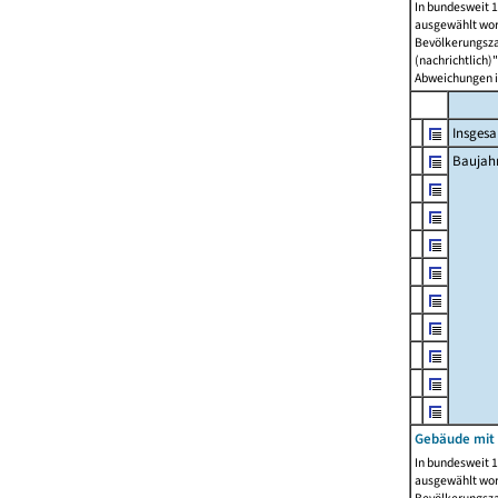
In bundesweit 1
ausgewählt wor
Bevölkerungszah
(nachrichtlich)"
Abweichungen i
Insges
Baujahr
Gebäude mit
In bundesweit 1
ausgewählt wor