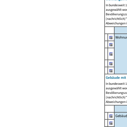
In bundesweit 1
ausgewählt wor
Bevölkerungszah
(nachrichtlich)"
Abweichungen i
Wohnun
Gebäude mit 
In bundesweit 1
ausgewählt wor
Bevölkerungszah
(nachrichtlich)"
Abweichungen i
Gebäud