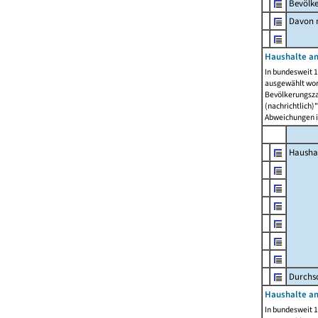
Bevölk
Davon m
Haushalte am
In bundesweit 1
ausgewählt wor
Bevölkerungszah
(nachrichtlich)"
Abweichungen i
Hausha
Durchsc
Haushalte am
In bundesweit 1