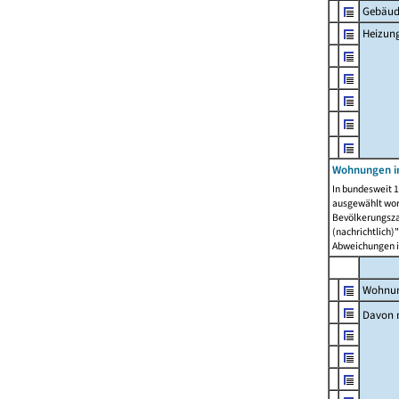
Gebäud
Heizun
Wohnungen i
In bundesweit 1
ausgewählt wor
Bevölkerungszah
(nachrichtlich)"
Abweichungen i
Wohnun
Davon 