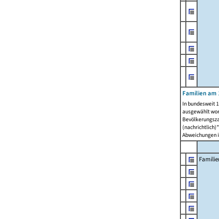
Familien am 
In bundesweit 1
ausgewählt wor
Bevölkerungszah
(nachrichtlich)"
Abweichungen i
Familie