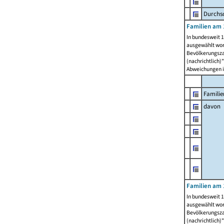
Durchsc
Familien am 
In bundesweit 1
ausgewählt wor
Bevölkerungszah
(nachrichtlich)"
Abweichungen i
Familie
davon
Familien am 
In bundesweit 1
ausgewählt wor
Bevölkerungszah
(nachrichtlich)"