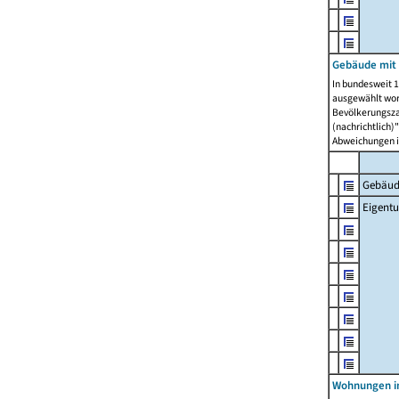
Gebäude mit
In bundesweit 1
ausgewählt wor
Bevölkerungszah
(nachrichtlich)"
Abweichungen i
Gebäud
Eigent
Wohnungen in