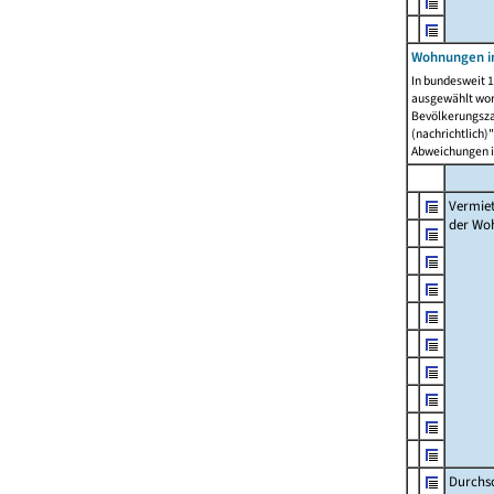
Wohnungen in
In bundesweit 1
ausgewählt wor
Bevölkerungszah
(nachrichtlich)"
Abweichungen i
Vermie
der Wo
Durchs