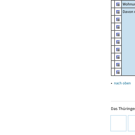
Wohnun
Davon m
▴
nach oben
Das Thüringer