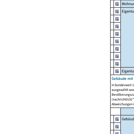
Wohnun
Eigent
Eigent
Gebäude mit
In bundesweit 1
ausgewählt wor
Bevölkerungszah
(nachrichtlich)"
Abweichungen i
Gebäud