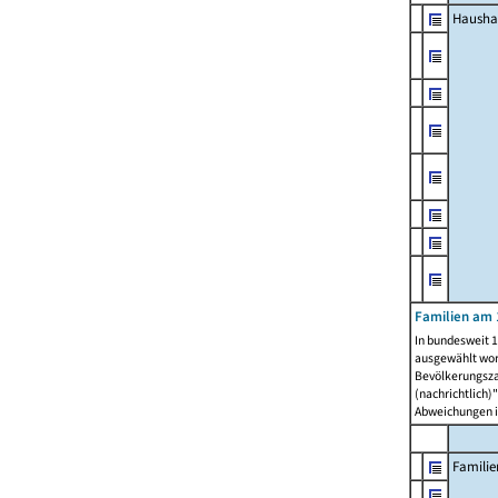
Hausha
Familien am 
In bundesweit 1
ausgewählt wor
Bevölkerungszah
(nachrichtlich)"
Abweichungen i
Familie