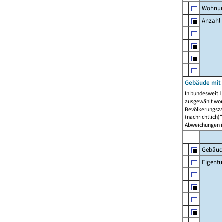
Wohnun
Anzahl
Gebäude mit
In bundesweit 1
ausgewählt wor
Bevölkerungszah
(nachrichtlich)"
Abweichungen i
Gebäud
Eigent