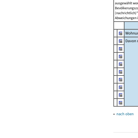
ausgewählt wor
Bevölkerungszah
(nachrichtlich)"
Abweichungen i
Wohnun
Davon m
▴
nach oben