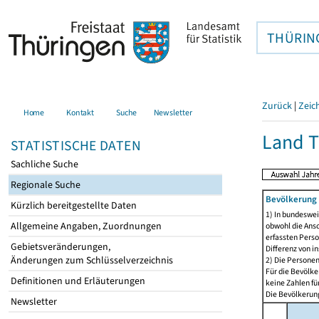
THÜRIN
Zurück
|
Zeic
Home
Kontakt
Suche
Newsletter
Land T
STATISTISCHE DATEN
Sachliche Suche
Regionale Suche
Bevölkerung 
Kürzlich bereitgestellte Daten
1) In bundeswei
Allgemeine Angaben, Zuordnungen
obwohl die Ansc
erfassten Perso
Gebietsveränderungen,
Differenz von i
Änderungen zum Schlüsselverzeichnis
2) Die Persone
Für die Bevölke
Definitionen und Erläuterungen
keine Zahlen f
Die Bevölkerung
Newsletter