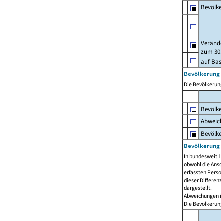
Bevölk
Verände
zum 30.
auf Bas
Bevölkerung 
Die Bevölkerung
Bevölk
Abweich
Bevölke
Bevölkerung 
In bundesweit 1
obwohl die Ansc
erfassten Pers
dieser Differen
dargestellt.
Abweichungen i
Die Bevölkerung