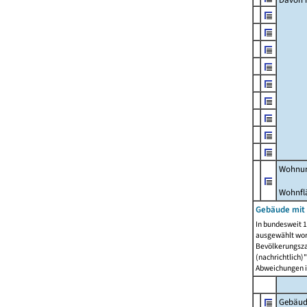
Wohnun
Wohnfl
Gebäude mit
In bundesweit 1
ausgewählt wor
Bevölkerungszah
(nachrichtlich)"
Abweichungen i
Gebäud