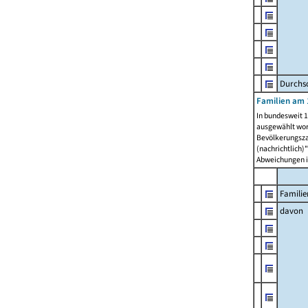
Durchsc
Familien am 
In bundesweit 1
ausgewählt wor
Bevölkerungszah
(nachrichtlich)"
Abweichungen i
Familie
davon