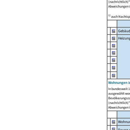
(nachrichtlich)"
Abweichungen i
1)
auch Nachtsp
Gebäud
Heizun
Wohnungen i
In bundesweit 1
ausgewählt wor
Bevölkerungszah
(nachrichtlich)"
Abweichungen i
Wohnun
Davon 