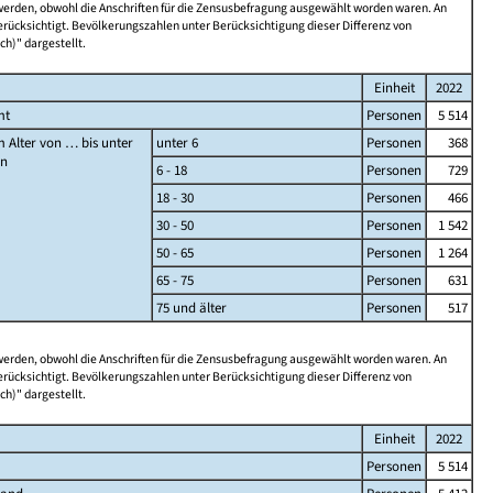
 werden, obwohl die Anschriften für die Zensusbefragung ausgewählt worden waren. An
rücksichtigt. Bevölkerungszahlen unter Berücksichtigung dieser Differenz von
ch)" dargestellt.
Einheit
2022
mt
Personen
5 514
 Alter von … bis unter
unter 6
Personen
368
en
6 - 18
Personen
729
18 - 30
Personen
466
30 - 50
Personen
1 542
50 - 65
Personen
1 264
65 - 75
Personen
631
75 und älter
Personen
517
 werden, obwohl die Anschriften für die Zensusbefragung ausgewählt worden waren. An
rücksichtigt. Bevölkerungszahlen unter Berücksichtigung dieser Differenz von
ch)" dargestellt.
Einheit
2022
Personen
5 514