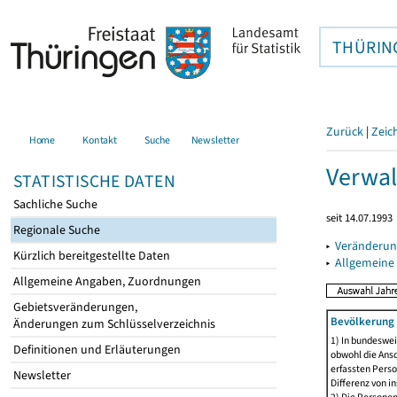
THÜRIN
Zurück
|
Zeic
Home
Kontakt
Suche
Newsletter
Verwal
STATISTISCHE DATEN
Sachliche Suche
seit 14.07.1993
Regionale Suche
▸
Veränderun
Kürzlich bereitgestellte Daten
▸
Allgemeine
Allgemeine Angaben, Zuordnungen
Gebietsveränderungen,
Bevölkerung 
Änderungen zum Schlüsselverzeichnis
1) In bundeswei
Definitionen und Erläuterungen
obwohl die Ansc
erfassten Perso
Newsletter
Differenz von i