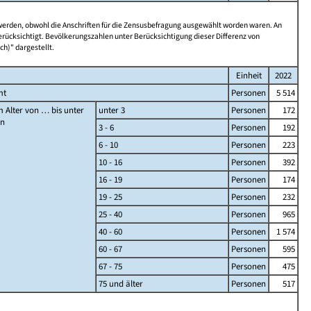
 werden, obwohl die Anschriften für die Zensusbefragung ausgewählt worden waren. An
rücksichtigt. Bevölkerungszahlen unter Berücksichtigung dieser Differenz von
ch)" dargestellt.
Einheit
2022
mt
Personen
5 514
 Alter von … bis unter
unter 3
Personen
172
en
3 - 6
Personen
192
6 - 10
Personen
223
10 - 16
Personen
392
16 - 19
Personen
174
19 - 25
Personen
232
25 - 40
Personen
965
40 - 60
Personen
1 574
60 - 67
Personen
595
67 - 75
Personen
475
75 und älter
Personen
517