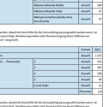
Alleinerziehende Mütter
Anzahl
166
Alleinerziehende Väter
Anzahl
37
Mehrpersonenhaushalte ohne
Anzahl
37
Kernfamilie
 werden, obwohl die Anschriften für die Zensusbefragung ausgewählt worden waren. An
rücksichtigt. Bevölkerungszahlen unter Berücksichtigung dieser Differenz von
ch)" dargestellt.
Einheit
2022
mt
Anzahl
1 575
it … Person(en)
2
Anzahl
763
3
Anzahl
397
4
Anzahl
328
5
Anzahl
69
6 und mehr
Anzahl
13
Personen
2,8
 werden, obwohl die Anschriften für die Zensusbefragung ausgewählt worden waren. An
rücksichtigt. Bevölkerungszahlen unter Berücksichtigung dieser Differenz von