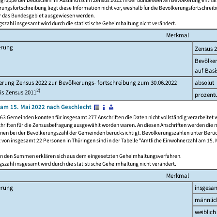
ngruppe der Deutschen im Ausland ist im Zensus 2022 in der bundesweiten Bevölkerung enthal
rungsfortschreibung liegt diese Information nicht vor, weshalb für die Bevölkerungsfortschrei
ür das Bundesgebiet ausgewiesen werden.
szahl insgesamt wird durch die statistische Geheimhaltung nicht verändert.
Merkmal
erung
Zensus 
Bevölke
auf Basi
rung Zensus 2022 zur Bevölkerungs- fortschreibung zum 30.06.2022
absolut
2)
is Zensus 2011
prozent
am 15. Mai 2022 nach Geschlecht
63 Gemeinden konnten für insgesamt 277 Anschriften die Daten nicht vollständig verarbeitet 
hriften für die Zensusbefragung ausgewählt worden waren. An diesen Anschriften werden die 
onen bei der Bevölkerungszahl der Gemeinden berücksichtigt. Bevölkerungszahlen unter Berü
z von insgesamt 22 Personen in Thüringen sind in der Tabelle "Amtliche Einwohnerzahl am 15. 
n den Summen erklären sich aus dem eingesetzten Geheimhaltungsverfahren.
szahl insgesamt wird durch die statistische Geheimhaltung nicht verändert.
Merkmal
erung
insgesa
männlic
weiblich