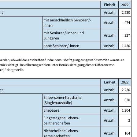
Einheit
2022
mt
Anzahl
2 230
mit ausschließlich Senioren/-
Anzahl
474
innen
mit Senioren/-innen und
Anzahl
327
Jüngeren
ohne Senioren/-innen
Anzahl
1 430
 werden, obwohl die Anschriften für die Zensusbefragung ausgewählt worden waren. An
rücksichtigt. Bevölkerungszahlen unter Berücksichtigung dieser Differenz von
ch)" dargestellt.
Einheit
2022
mt
Anzahl
2 230
Einpersonen-haushalte
Anzahl
620
(Singlehaushalte)
Ehepaare
Anzahl
1 204
Eingetragene Lebens-
Anzahl
3
partnerschaften
Nichteheliche Lebens-
Anzahl
164
gemeinschaften