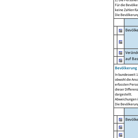
2) Die Persone
Für die Bevölke
keine Zahlen f
Die Bevölkerung
Bevölk
Verände
auf Bas
Bevölkerung 
In bundesweit 1
obwohl die Ansc
erfassten Pers
dieser Differen
dargestellt.
Abweichungen i
Die Bevölkerung
Bevölk