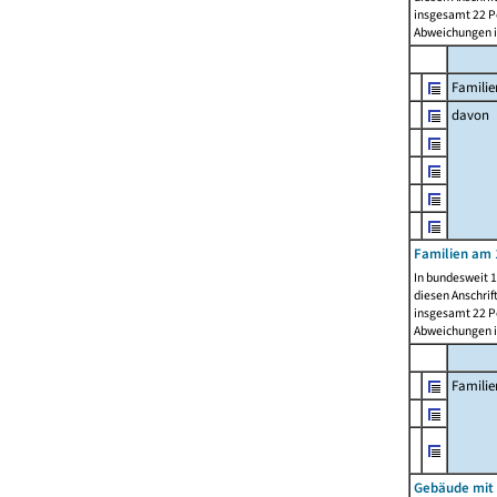
insgesamt 22 Pe
Abweichungen i
Familie
davon
Familien am 
In bundesweit 1
diesen Anschrif
insgesamt 22 Pe
Abweichungen i
Famili
Gebäude mit