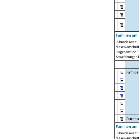
Familien am 
In bundesweit 1
diesen Anschrif
insgesamt 22 Pe
Abweichungen i
Familie
Durchsc
Familien am 
In bundesweit 1
diesen Anschrif