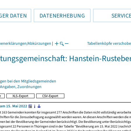
GER DATEN
DATENERHEBUNG
SERVIC
henerklärungen/Abkürzungen
|
Tabellenköpfe verschob
tungsgemeinschaft: Hanstein-Rustebe
gen bei den Mitgliedsgemeinden
 Angaben, Zuordnungen
am 15. Mai 2022
t 163 Gemeinden konnten für insgesamt 277 Anschriften die Daten nicht vollständig verarbeit
hriften für die Zensusbefragung ausgewählt worden waren. An diesen Anschriften werden die 
nen bei der Bevölkerung der Gemeinden berücksichtigt. Die Bevölkerung unter Berücksichtig
nsgesamt 22 Personen in Thüringen sind in der Tabelle "Bevölkerung am 15. Mai 2022 (nachricht