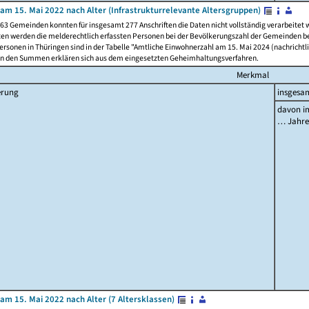
am 15. Mai 2022 nach Alter (Infrastrukturrelevante Altersgruppen)
63 Gemeinden konnten für insgesamt 277 Anschriften die Daten nicht vollständig verarbeitet
ten werden die melderechtlich erfassten Personen bei der Bevölkerungszahl der Gemeinden be
rsonen in Thüringen sind in der Tabelle "Amtliche Einwohnerzahl am 15. Mai 2024 (nachrichtli
n den Summen erklären sich aus dem eingesetzten Geheimhaltungsverfahren.
Merkmal
erung
insgesa
davon im
… Jahr
am 15. Mai 2022 nach Alter (7 Altersklassen)