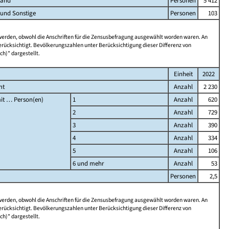
land
Personen
5 412
 und Sonstige
Personen
103
 werden, obwohl die Anschriften für die Zensusbefragung ausgewählt worden waren. An
rücksichtigt. Bevölkerungszahlen unter Berücksichtigung dieser Differenz von
ch)" dargestellt.
Einheit
2022
mt
Anzahl
2 230
it … Person(en)
1
Anzahl
620
2
Anzahl
729
3
Anzahl
390
4
Anzahl
334
5
Anzahl
106
6 und mehr
Anzahl
53
Personen
2,5
 werden, obwohl die Anschriften für die Zensusbefragung ausgewählt worden waren. An
rücksichtigt. Bevölkerungszahlen unter Berücksichtigung dieser Differenz von
ch)" dargestellt.