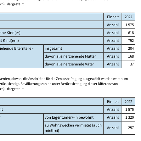
ch)" dargestellt.
Einheit
2022
Anzahl
1 575
hne Kind(er)
Anzahl
618
t Kind(ern)
Anzahl
752
iehende Elternteile -
insgesamt
Anzahl
204
davon alleinerziehende Mütter
Anzahl
168
davon alleinerziehende Väter
Anzahl
37
 werden, obwohl die Anschriften für die Zensusbefragung ausgewählt worden waren. An
rücksichtigt. Bevölkerungszahlen unter Berücksichtigung dieser Differenz von
ch)" dargestellt.
Einheit
2022
mt
Anzahl
1 575
r
von Eigentümer/-in bewohnt
Anzahl
1 320
zu Wohnzwecken vermietet (auch
Anzahl
257
mietfrei)