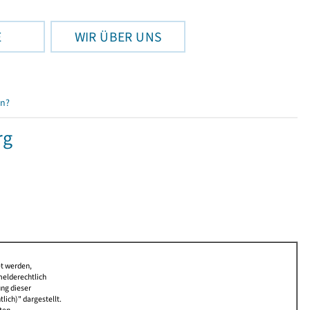
E
WIR ÜBER UNS
en?
rg
et werden,
melderechtlich
ung dieser
lich)" dargestellt.