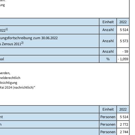
ten.
bung
Einheit
2022
1)
Anzahl
5 514
2022
rungsfortschreibung zum 30.06.2022
Anzahl
5 573
2)
s Zensus 2011
Anzahl
- 59
ual
%
- 1,059
werden,
melderechtlich
cksichtigung
Mai 2024 (nachrichtlich)"
Einheit
2022
mt
Personen
5 514
h
Personen
2 772
Personen
2 744