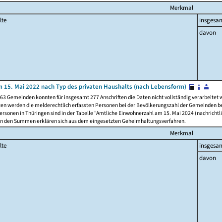
Merkmal
lte
insgesa
davon
 15. Mai 2022 nach Typ des privaten Haushalts (nach Lebensform)
63 Gemeinden konnten für insgesamt 277 Anschriften die Daten nicht vollständig verarbeitet
ten werden die melderechtlich erfassten Personen bei der Bevölkerungszahl der Gemeinden be
rsonen in Thüringen sind in der Tabelle "Amtliche Einwohnerzahl am 15. Mai 2024 (nachrichtli
n den Summen erklären sich aus dem eingesetzten Geheimhaltungsverfahren.
Merkmal
lte
insgesa
davon