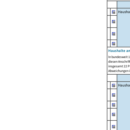
Hausha
Haushalte am
In bundesweit 1
diesen Anschrif
insgesamt 22 Pe
Abweichungen i
Hausha