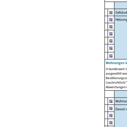
Gebäud
Heizun
Wohnungen i
In bundesweit 1
ausgewählt wor
Bevölkerungszah
(nachrichtlich)"
Abweichungen i
Wohnun
Davon 