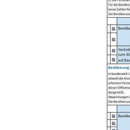
2) Die Persone
Für die Bevölke
keine Zahlen f
Die Bevölkerung
Bevölk
Verände
zum 30.
auf Bas
Bevölkerung 
In bundesweit 1
obwohl die Ansc
erfassten Pers
dieser Differen
dargestellt.
Abweichungen i
Die Bevölkerung
Bevölk