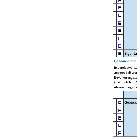
Eigent
Gebäude mit
In bundesweit 1
ausgewählt wor
Bevölkerungszah
(nachrichtlich)"
Abweichungen i
Gebäud