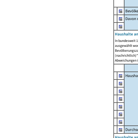
Bevölk
Davon m
Haushalte am
In bundesweit 1
ausgewählt wor
Bevölkerungszah
(nachrichtlich)"
Abweichungen i
Hausha
Durchsc
Haushalte am