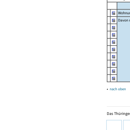
Wohnun
Davon m
▴
nach oben
Das Thüringer