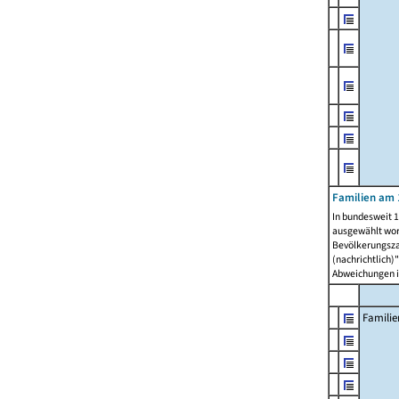
Familien am 
In bundesweit 1
ausgewählt wor
Bevölkerungszah
(nachrichtlich)"
Abweichungen i
Familie