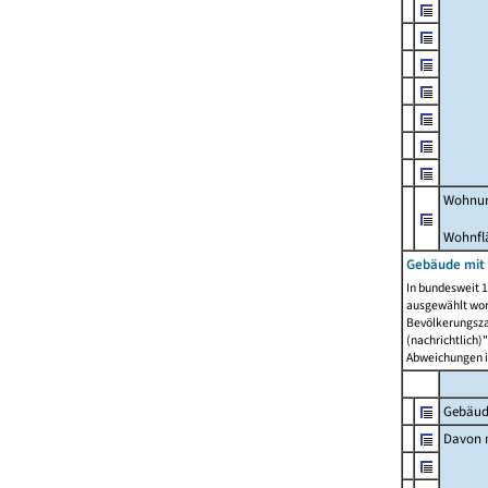
Wohnun
Wohnfl
Gebäude mit
In bundesweit 1
ausgewählt wor
Bevölkerungszah
(nachrichtlich)"
Abweichungen i
Gebäud
Davon m