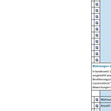
Wohnungen i
In bundesweit 1
ausgewählt wor
Bevölkerungszah
(nachrichtlich)"
Abweichungen i
Wohnun
Anzahl