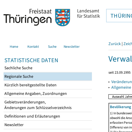
THÜRIN
Zurück
|
Zeic
Home
Kontakt
Suche
Newsletter
Verwal
STATISTISCHE DATEN
Sachliche Suche
seit 23.09.1995
Regionale Suche
▸
Veränderun
Kürzlich bereitgestellte Daten
▸
Allgemeine
Allgemeine Angaben, Zuordnungen
Gebietsveränderungen,
Bevölkerung 
Änderungen zum Schlüsselverzeichnis
1) In bundeswei
Definitionen und Erläuterungen
obwohl die Ansc
erfassten Perso
Newsletter
Differenz von i