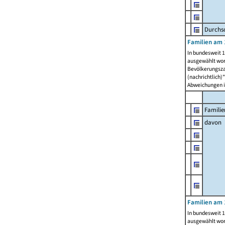
Durchsc
Familien am 
In bundesweit 1
ausgewählt wor
Bevölkerungszah
(nachrichtlich)"
Abweichungen i
Familie
davon
Familien am 
In bundesweit 1
ausgewählt wor