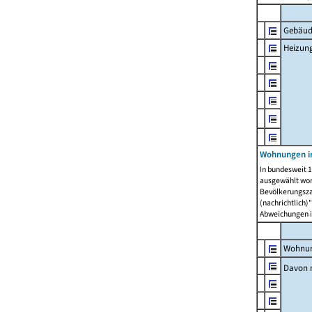
Gebäud
Heizun
Wohnungen i
In bundesweit 1
ausgewählt wor
Bevölkerungszah
(nachrichtlich)"
Abweichungen i
Wohnun
Davon 