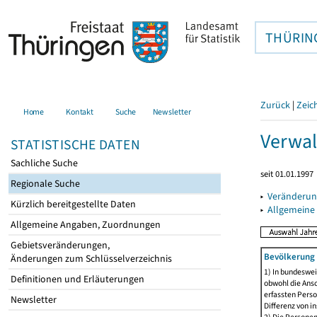
THÜRIN
Zurück
|
Zeic
Home
Kontakt
Suche
Newsletter
Verwal
STATISTISCHE DATEN
Sachliche Suche
seit 01.01.1997
Regionale Suche
▸
Veränderun
Kürzlich bereitgestellte Daten
▸
Allgemeine
Allgemeine Angaben, Zuordnungen
Gebietsveränderungen,
Bevölkerung 
Änderungen zum Schlüsselverzeichnis
1) In bundeswei
Definitionen und Erläuterungen
obwohl die Ansc
erfassten Perso
Newsletter
Differenz von i