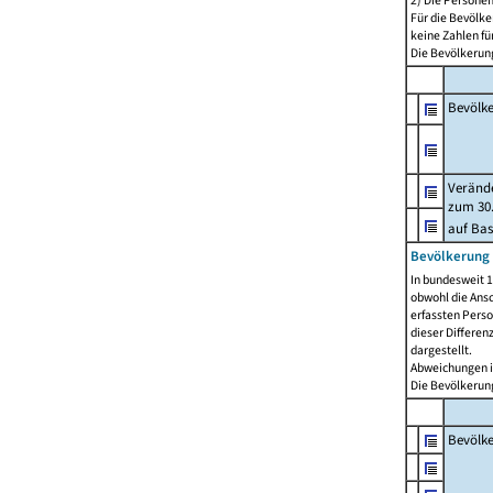
2) Die Persone
Für die Bevölke
keine Zahlen f
Die Bevölkerung
Bevölk
Verände
zum 30.
auf Bas
Bevölkerung 
In bundesweit 1
obwohl die Ansc
erfassten Pers
dieser Differen
dargestellt.
Abweichungen i
Die Bevölkerung
Bevölk