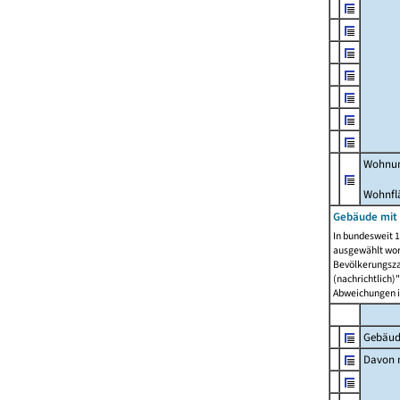
Wohnun
Wohnfl
Gebäude mit
In bundesweit 1
ausgewählt wor
Bevölkerungszah
(nachrichtlich)"
Abweichungen i
Gebäud
Davon m