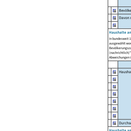
Bevölk
Davon m
Haushalte am
In bundesweit 1
ausgewählt wor
Bevölkerungszah
(nachrichtlich)"
Abweichungen i
Hausha
Durchsc
Haushalte am