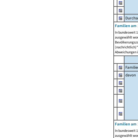
Durchsc
Familien am 
In bundesweit 1
ausgewählt wor
Bevölkerungszah
(nachrichtlich)"
Abweichungen i
Familie
davon
Familien am 
In bundesweit 1
ausgewählt wor