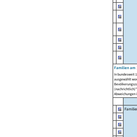
Familien am 
In bundesweit 1
ausgewählt wor
Bevölkerungszah
(nachrichtlich)"
Abweichungen i
Familie