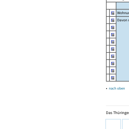
Wohnun
Davon m
▴
nach oben
Das Thüringer