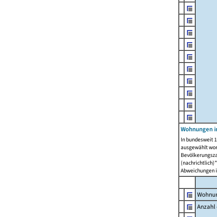
Wohnungen i
In bundesweit 1
ausgewählt wor
Bevölkerungszah
(nachrichtlich)"
Abweichungen i
Wohnun
Anzahl