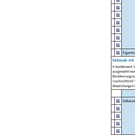
Eigent
Gebäude mit
In bundesweit 1
ausgewählt wor
Bevölkerungszah
(nachrichtlich)"
Abweichungen i
Gebäud