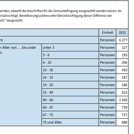
 werden, obwohl die Anschriften für die Zensusbefragung ausgewählt worden waren. An
rücksichtigt. Bevölkerungszahlen unter Berücksichtigung dieser Differenz von
ch)" dargestellt.
Einheit
2022
mt
Personen
6 277
 Alter von … bis unter
unter 3
Personen
127
en
3 - 6
Personen
193
6 - 10
Personen
296
10 - 16
Personen
410
16 - 19
Personen
187
19 - 25
Personen
186
25 - 40
Personen
813
40 - 60
Personen
1 926
60 - 67
Personen
739
67 - 75
Personen
717
75 und älter
Personen
688