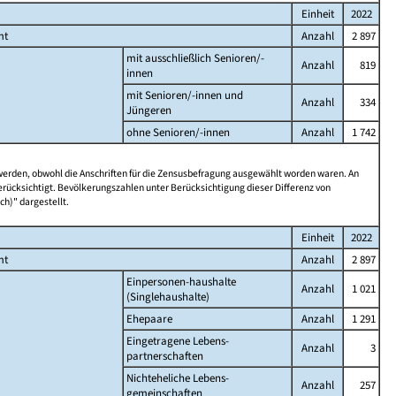
Einheit
2022
mt
Anzahl
2 897
mit ausschließlich Senioren/-
Anzahl
819
innen
mit Senioren/-innen und
Anzahl
334
Jüngeren
ohne Senioren/-innen
Anzahl
1 742
 werden, obwohl die Anschriften für die Zensusbefragung ausgewählt worden waren. An
rücksichtigt. Bevölkerungszahlen unter Berücksichtigung dieser Differenz von
ch)" dargestellt.
Einheit
2022
mt
Anzahl
2 897
Einpersonen-haushalte
Anzahl
1 021
(Singlehaushalte)
Ehepaare
Anzahl
1 291
Eingetragene Lebens-
Anzahl
3
partnerschaften
Nichteheliche Lebens-
Anzahl
257
gemeinschaften