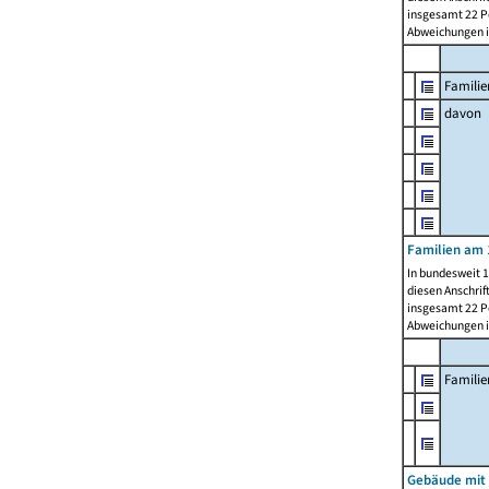
insgesamt 22 Pe
Abweichungen i
Familie
davon
Familien am 
In bundesweit 1
diesen Anschrif
insgesamt 22 Pe
Abweichungen i
Famili
Gebäude mit