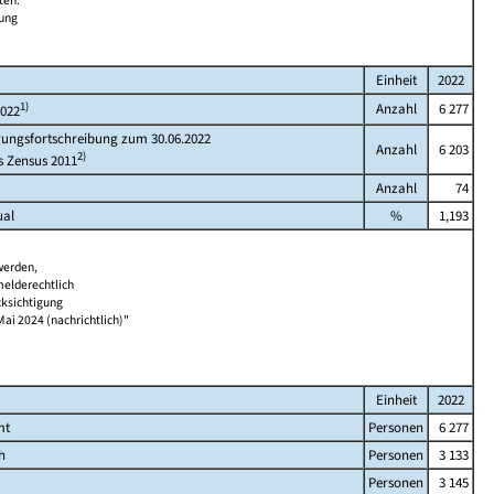
ten.
bung
Einheit
2022
1)
Anzahl
6 277
2022
rungsfortschreibung zum 30.06.2022
Anzahl
6 203
2)
s Zensus 2011
Anzahl
74
ual
%
1,193
werden,
melderechtlich
cksichtigung
Mai 2024 (nachrichtlich)"
Einheit
2022
mt
Personen
6 277
h
Personen
3 133
Personen
3 145