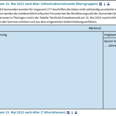
am 15. Mai 2022 nach Alter (Infrastrukturrelevante Altersgruppen)
63 Gemeinden konnten für insgesamt 277 Anschriften die Daten nicht vollständig verarbeitet
ten werden die melderechtlich erfassten Personen bei der Bevölkerungszahl der Gemeinden be
rsonen in Thüringen sind in der Tabelle "Amtliche Einwohnerzahl am 15. Mai 2024 (nachrichtli
n den Summen erklären sich aus dem eingesetzten Geheimhaltungsverfahren.
Merkmal
erung
insgesa
davon im
… Jahr
am 15. Mai 2022 nach Alter (7 Altersklassen)