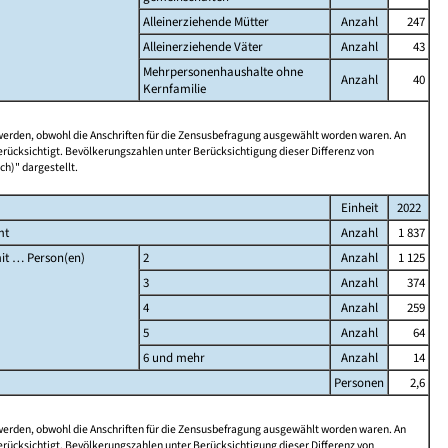
Alleinerziehende Mütter
Anzahl
247
Alleinerziehende Väter
Anzahl
43
Mehrpersonenhaushalte ohne
Anzahl
40
Kernfamilie
 werden, obwohl die Anschriften für die Zensusbefragung ausgewählt worden waren. An
rücksichtigt. Bevölkerungszahlen unter Berücksichtigung dieser Differenz von
ch)" dargestellt.
Einheit
2022
mt
Anzahl
1 837
it … Person(en)
2
Anzahl
1 125
3
Anzahl
374
4
Anzahl
259
5
Anzahl
64
6 und mehr
Anzahl
14
Personen
2,6
 werden, obwohl die Anschriften für die Zensusbefragung ausgewählt worden waren. An
rücksichtigt. Bevölkerungszahlen unter Berücksichtigung dieser Differenz von