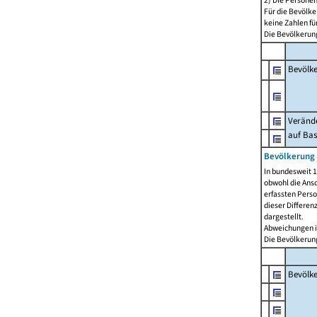
2) Die Persone
Für die Bevölke
keine Zahlen f
Die Bevölkerung
Bevölk
Verände
auf Bas
Bevölkerung 
In bundesweit 1
obwohl die Ansc
erfassten Pers
dieser Differen
dargestellt.
Abweichungen i
Die Bevölkerung
Bevölk