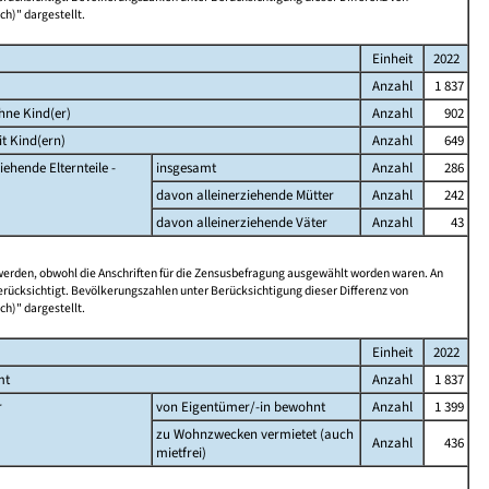
ch)" dargestellt.
Einheit
2022
Anzahl
1 837
hne Kind(er)
Anzahl
902
t Kind(ern)
Anzahl
649
iehende Elternteile -
insgesamt
Anzahl
286
davon alleinerziehende Mütter
Anzahl
242
davon alleinerziehende Väter
Anzahl
43
 werden, obwohl die Anschriften für die Zensusbefragung ausgewählt worden waren. An
rücksichtigt. Bevölkerungszahlen unter Berücksichtigung dieser Differenz von
ch)" dargestellt.
Einheit
2022
mt
Anzahl
1 837
r
von Eigentümer/-in bewohnt
Anzahl
1 399
zu Wohnzwecken vermietet (auch
Anzahl
436
mietfrei)