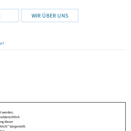
E
WIR ÜBER UNS
en?
et werden,
melderechtlich
ung dieser
lich)" dargestellt.