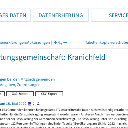
GER DATEN
DATENERHEBUNG
SERVIC
henerklärungen/Abkürzungen
|
Tabellenköpfe verschob
tungsgemeinschaft: Kranichfeld
gen bei den Mitgliedsgemeinden
 Angaben, Zuordnungen
am 15. Mai 2022
t 163 Gemeinden konnten für insgesamt 277 Anschriften die Daten nicht vollständig verarbeit
hriften für die Zensusbefragung ausgewählt worden waren. An diesen Anschriften werden die 
nen bei der Bevölkerung der Gemeinden berücksichtigt. Die Bevölkerung unter Berücksichtig
nsgesamt 22 Personen in Thüringen sind in der Tabelle "Bevölkerung am 15. Mai 2022 (nachricht