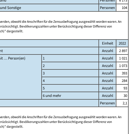
land
Personen
6 173
 und Sonstige
Personen
104
 werden, obwohl die Anschriften für die Zensusbefragung ausgewählt worden waren. An
rücksichtigt. Bevölkerungszahlen unter Berücksichtigung dieser Differenz von
ch)" dargestellt.
Einheit
2022
mt
Anzahl
2 897
it … Person(en)
1
Anzahl
1 021
2
Anzahl
1 073
3
Anzahl
393
4
Anzahl
284
5
Anzahl
93
6 und mehr
Anzahl
30
Personen
2,1
 werden, obwohl die Anschriften für die Zensusbefragung ausgewählt worden waren. An
rücksichtigt. Bevölkerungszahlen unter Berücksichtigung dieser Differenz von
ch)" dargestellt.