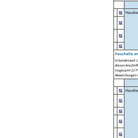
Hausha
Haushalte am
In bundesweit 1
diesen Anschrif
insgesamt 22 Pe
Abweichungen i
Hausha