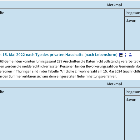
Merkmal
lte
insgesa
davon
 15. Mai 2022 nach Typ des privaten Haushalts (nach Lebensform)
63 Gemeinden konnten für insgesamt 277 Anschriften die Daten nicht vollständig verarbeitet
ten werden die melderechtlich erfassten Personen bei der Bevölkerungszahl der Gemeinden be
rsonen in Thüringen sind in der Tabelle "Amtliche Einwohnerzahl am 15. Mai 2024 (nachrichtli
n den Summen erklären sich aus dem eingesetzten Geheimhaltungsverfahren.
Merkmal
lte
insgesa
davon