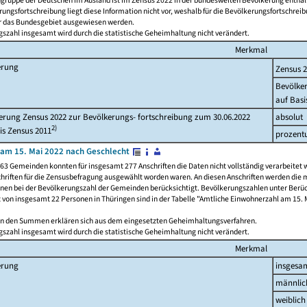
ngruppe der Deutschen im Ausland ist im Zensus 2022 in der bundesweiten Bevölkerung enthal
rungsfortschreibung liegt diese Information nicht vor, weshalb für die Bevölkerungsfortschrei
ür das Bundesgebiet ausgewiesen werden.
szahl insgesamt wird durch die statistische Geheimhaltung nicht verändert.
Merkmal
erung
Zensus 
Bevölke
auf Basi
rung Zensus 2022 zur Bevölkerungs- fortschreibung zum 30.06.2022
absolut
2)
is Zensus 2011
prozent
am 15. Mai 2022 nach Geschlecht
63 Gemeinden konnten für insgesamt 277 Anschriften die Daten nicht vollständig verarbeitet 
hriften für die Zensusbefragung ausgewählt worden waren. An diesen Anschriften werden die 
onen bei der Bevölkerungszahl der Gemeinden berücksichtigt. Bevölkerungszahlen unter Berü
z von insgesamt 22 Personen in Thüringen sind in der Tabelle "Amtliche Einwohnerzahl am 15. 
n den Summen erklären sich aus dem eingesetzten Geheimhaltungsverfahren.
szahl insgesamt wird durch die statistische Geheimhaltung nicht verändert.
Merkmal
erung
insgesa
männlic
weiblich