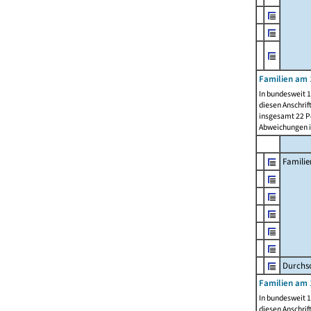
Familien am 
In bundesweit 1
diesen Anschrif
insgesamt 22 Pe
Abweichungen i
Familie
Durchsc
Familien am 
In bundesweit 1
diesen Anschrif