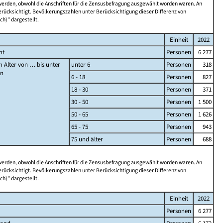
 werden, obwohl die Anschriften für die Zensusbefragung ausgewählt worden waren. An
rücksichtigt. Bevölkerungszahlen unter Berücksichtigung dieser Differenz von
ch)" dargestellt.
Einheit
2022
mt
Personen
6 277
 Alter von … bis unter
unter 6
Personen
318
en
6 - 18
Personen
827
18 - 30
Personen
371
30 - 50
Personen
1 500
50 - 65
Personen
1 626
65 - 75
Personen
943
75 und älter
Personen
688
 werden, obwohl die Anschriften für die Zensusbefragung ausgewählt worden waren. An
rücksichtigt. Bevölkerungszahlen unter Berücksichtigung dieser Differenz von
ch)" dargestellt.
Einheit
2022
Personen
6 277