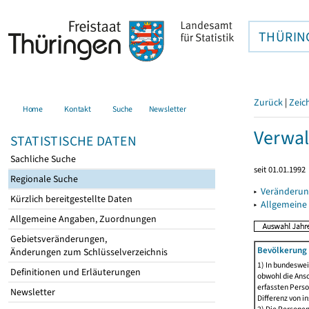
THÜRIN
Zurück
|
Zeic
Home
Kontakt
Suche
Newsletter
Verwal
STATISTISCHE DATEN
Sachliche Suche
seit 01.01.1992
Regionale Suche
▸
Veränderun
Kürzlich bereitgestellte Daten
▸
Allgemeine
Allgemeine Angaben, Zuordnungen
Gebietsveränderungen,
Bevölkerung 
Änderungen zum Schlüsselverzeichnis
1) In bundeswei
Definitionen und Erläuterungen
obwohl die Ansc
erfassten Perso
Newsletter
Differenz von i