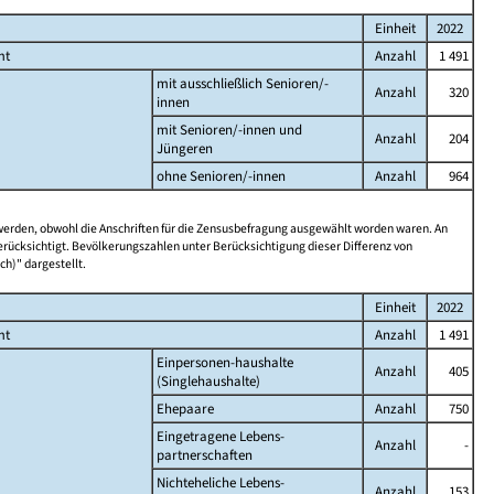
Einheit
2022
mt
Anzahl
1 491
mit ausschließlich Senioren/-
Anzahl
320
innen
mit Senioren/-innen und
Anzahl
204
Jüngeren
ohne Senioren/-innen
Anzahl
964
 werden, obwohl die Anschriften für die Zensusbefragung ausgewählt worden waren. An
rücksichtigt. Bevölkerungszahlen unter Berücksichtigung dieser Differenz von
ch)" dargestellt.
Einheit
2022
mt
Anzahl
1 491
Einpersonen-haushalte
Anzahl
405
(Singlehaushalte)
Ehepaare
Anzahl
750
Eingetragene Lebens-
Anzahl
-
partnerschaften
Nichteheliche Lebens-
Anzahl
153