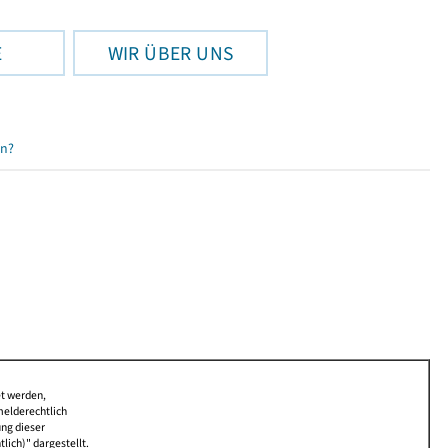
E
WIR ÜBER UNS
en?
et werden,
melderechtlich
ung dieser
lich)" dargestellt.