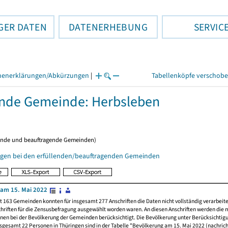
GER DATEN
DATENERHEBUNG
SERVIC
henerklärungen/Abkürzungen
|
Tabellenköpfe verschob
ende Gemeinde: Herbsleben
ende und beauftragende Gemeinden)
gen bei den erfüllenden/beauftragenden Gemeinden
am 15. Mai 2022
t 163 Gemeinden konnten für insgesamt 277 Anschriften die Daten nicht vollständig verarbeit
hriften für die Zensusbefragung ausgewählt worden waren. An diesen Anschriften werden die 
nen bei der Bevölkerung der Gemeinden berücksichtigt. Die Bevölkerung unter Berücksichtig
nsgesamt 22 Personen in Thüringen sind in der Tabelle "Bevölkerung am 15. Mai 2022 (nachricht