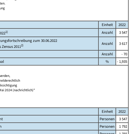
ten.
bung
Einheit
2022
1)
Anzahl
3 547
2022
rungsfortschreibung zum 30.06.2022
Anzahl
3 617
2)
s Zensus 2011
Anzahl
- 70
ual
%
- 1,935
werden,
melderechtlich
cksichtigung
Mai 2024 (nachrichtlich)"
Einheit
2022
mt
Personen
3 547
h
Personen
1 792
Personen
1 755