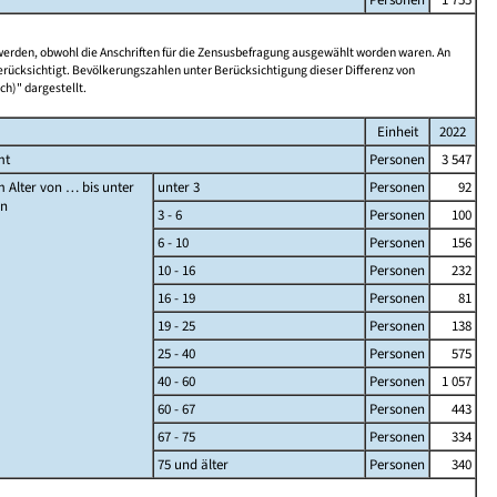
 werden, obwohl die Anschriften für die Zensusbefragung ausgewählt worden waren. An
rücksichtigt. Bevölkerungszahlen unter Berücksichtigung dieser Differenz von
ch)" dargestellt.
Einheit
2022
mt
Personen
3 547
 Alter von … bis unter
unter 3
Personen
92
en
3 - 6
Personen
100
6 - 10
Personen
156
10 - 16
Personen
232
16 - 19
Personen
81
19 - 25
Personen
138
25 - 40
Personen
575
40 - 60
Personen
1 057
60 - 67
Personen
443
67 - 75
Personen
334
75 und älter
Personen
340