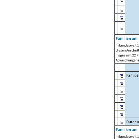
Familien am 
In bundesweit 1
diesen Anschrif
insgesamt 22 Pe
Abweichungen i
Familie
Durchsc
Familien am 
In bundesweit 1