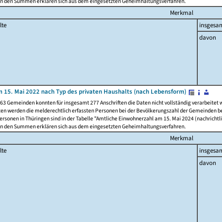
n den Summen erklären sich aus dem eingesetzten Geheimhaltungsverfahren.
Merkmal
lte
insgesa
davon
 15. Mai 2022 nach Typ des privaten Haushalts (nach Lebensform)
63 Gemeinden konnten für insgesamt 277 Anschriften die Daten nicht vollständig verarbeitet
ten werden die melderechtlich erfassten Personen bei der Bevölkerungszahl der Gemeinden be
rsonen in Thüringen sind in der Tabelle "Amtliche Einwohnerzahl am 15. Mai 2024 (nachrichtli
n den Summen erklären sich aus dem eingesetzten Geheimhaltungsverfahren.
Merkmal
lte
insgesa
davon