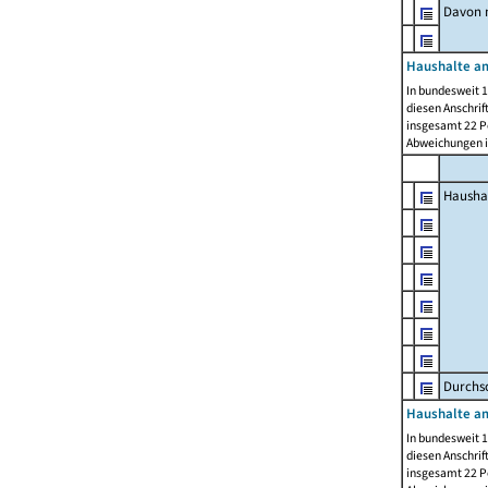
Davon m
Haushalte am
In bundesweit 1
diesen Anschrif
insgesamt 22 Pe
Abweichungen i
Hausha
Durchsc
Haushalte am
In bundesweit 1
diesen Anschrif
insgesamt 22 Pe