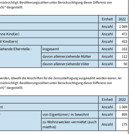
rücksichtigt. Bevölkerungszahlen unter Berücksichtigung dieser Differenz von
ch)" dargestellt.
Einheit
2022
Anzahl
1 069
hne Kind(er)
Anzahl
472
t Kind(ern)
Anzahl
433
iehende Elternteile -
insgesamt
Anzahl
163
davon alleinerziehende Mütter
Anzahl
112
davon alleinerziehende Väter
Anzahl
50
 werden, obwohl die Anschriften für die Zensusbefragung ausgewählt worden waren. An
rücksichtigt. Bevölkerungszahlen unter Berücksichtigung dieser Differenz von
ch)" dargestellt.
Einheit
2022
mt
Anzahl
1 069
r
von Eigentümer/-in bewohnt
Anzahl
895
zu Wohnzwecken vermietet (auch
Anzahl
175
mietfrei)