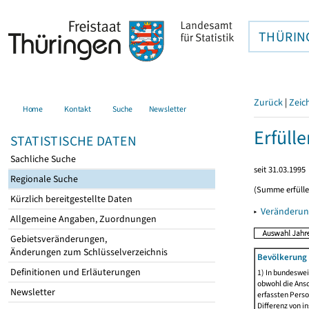
THÜRIN
Zurück
|
Zeic
Home
Kontakt
Suche
Newsletter
Erfüll
STATISTISCHE DATEN
Sachliche Suche
seit 31.03.1995
Regionale Suche
(Summe erfüll
Kürzlich bereitgestellte Daten
▸
Veränderun
Allgemeine Angaben, Zuordnungen
Gebietsveränderungen,
Änderungen zum Schlüsselverzeichnis
Bevölkerung 
Definitionen und Erläuterungen
1) In bundeswei
obwohl die Ansc
Newsletter
erfassten Perso
Differenz von i