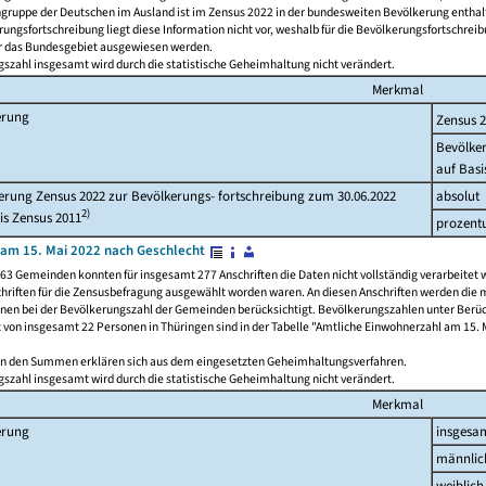
ngruppe der Deutschen im Ausland ist im Zensus 2022 in der bundesweiten Bevölkerung enthal
rungsfortschreibung liegt diese Information nicht vor, weshalb für die Bevölkerungsfortschrei
ür das Bundesgebiet ausgewiesen werden.
szahl insgesamt wird durch die statistische Geheimhaltung nicht verändert.
Merkmal
erung
Zensus 
Bevölke
auf Basi
rung Zensus 2022 zur Bevölkerungs- fortschreibung zum 30.06.2022
absolut
2)
is Zensus 2011
prozent
am 15. Mai 2022 nach Geschlecht
63 Gemeinden konnten für insgesamt 277 Anschriften die Daten nicht vollständig verarbeitet 
hriften für die Zensusbefragung ausgewählt worden waren. An diesen Anschriften werden die 
onen bei der Bevölkerungszahl der Gemeinden berücksichtigt. Bevölkerungszahlen unter Berü
z von insgesamt 22 Personen in Thüringen sind in der Tabelle "Amtliche Einwohnerzahl am 15. 
n den Summen erklären sich aus dem eingesetzten Geheimhaltungsverfahren.
szahl insgesamt wird durch die statistische Geheimhaltung nicht verändert.
Merkmal
erung
insgesa
männlic
weiblich