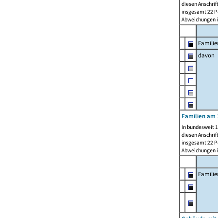
diesen Anschrif
insgesamt 22 Pe
Abweichungen i
Familie
davon
Familien am 
In bundesweit 1
diesen Anschrif
insgesamt 22 Pe
Abweichungen i
Famili