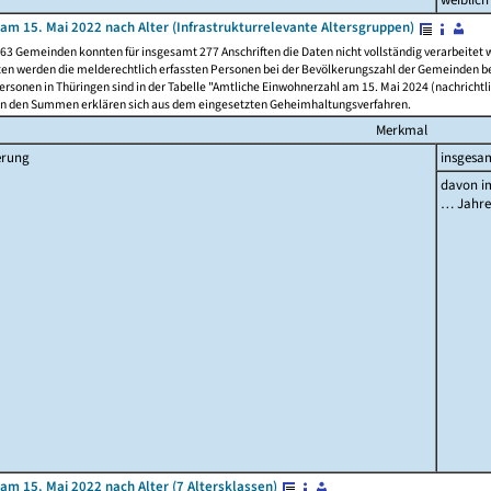
am 15. Mai 2022 nach Alter (Infrastrukturrelevante Altersgruppen)
63 Gemeinden konnten für insgesamt 277 Anschriften die Daten nicht vollständig verarbeitet
ten werden die melderechtlich erfassten Personen bei der Bevölkerungszahl der Gemeinden be
rsonen in Thüringen sind in der Tabelle "Amtliche Einwohnerzahl am 15. Mai 2024 (nachrichtli
n den Summen erklären sich aus dem eingesetzten Geheimhaltungsverfahren.
Merkmal
erung
insgesa
davon im
… Jahr
am 15. Mai 2022 nach Alter (7 Altersklassen)