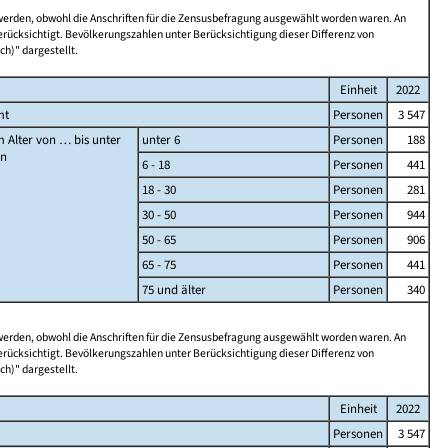
 werden, obwohl die Anschriften für die Zensusbefragung ausgewählt worden waren. An
rücksichtigt. Bevölkerungszahlen unter Berücksichtigung dieser Differenz von
ch)" dargestellt.
Einheit
2022
mt
Personen
3 547
 Alter von … bis unter
unter 6
Personen
188
en
6 - 18
Personen
441
18 - 30
Personen
281
30 - 50
Personen
944
50 - 65
Personen
906
65 - 75
Personen
441
75 und älter
Personen
340
 werden, obwohl die Anschriften für die Zensusbefragung ausgewählt worden waren. An
rücksichtigt. Bevölkerungszahlen unter Berücksichtigung dieser Differenz von
ch)" dargestellt.
Einheit
2022
Personen
3 547