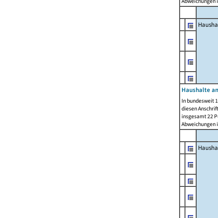
Abweichungen i
Hausha
Haushalte am
In bundesweit 1
diesen Anschrif
insgesamt 22 Pe
Abweichungen i
Hausha