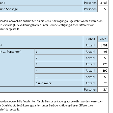
land
Personen
3 488
 und Sonstige
Personen
59
 werden, obwohl die Anschriften für die Zensusbefragung ausgewählt worden waren. An
rücksichtigt. Bevölkerungszahlen unter Berücksichtigung dieser Differenz von
ch)" dargestellt.
Einheit
2022
mt
Anzahl
1 491
it … Person(en)
1
Anzahl
405
2
Anzahl
550
3
Anzahl
270
4
Anzahl
190
5
Anzahl
56
6 und mehr
Anzahl
25
Personen
2,4
 werden, obwohl die Anschriften für die Zensusbefragung ausgewählt worden waren. An
rücksichtigt. Bevölkerungszahlen unter Berücksichtigung dieser Differenz von
ch)" dargestellt.