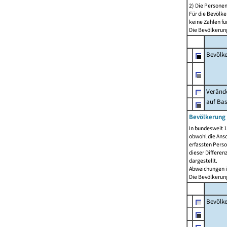
2) Die Persone
Für die Bevölke
keine Zahlen f
Die Bevölkerung
Bevölk
Verände
auf Bas
Bevölkerung 
In bundesweit 1
obwohl die Ansc
erfassten Pers
dieser Differen
dargestellt.
Abweichungen i
Die Bevölkerung
Bevölk