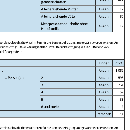
gemeinschaften
Alleinerziehende Mütter
Anzahl
112
Alleinerziehende Väter
Anzahl
50
Mehrpersonenhaushalte ohne
Anzahl
17
Kernfamilie
 werden, obwohl die Anschriften für die Zensusbefragung ausgewählt worden waren. An
rücksichtigt. Bevölkerungszahlen unter Berücksichtigung dieser Differenz von
ch)" dargestellt.
Einheit
2022
mt
Anzahl
1 069
it … Person(en)
2
Anzahl
596
3
Anzahl
267
4
Anzahl
159
5
Anzahl
33
6 und mehr
Anzahl
9
Personen
2,7
 werden, obwohl die Anschriften für die Zensusbefragung ausgewählt worden waren. An