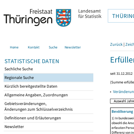
THÜRIN
Zurück
|
Zeic
Home
Kontakt
Suche
Newsletter
Erfüll
STATISTISCHE DATEN
Sachliche Suche
seit 31.12.2012
Regionale Suche
(Summe erfüll
Kürzlich bereitgestellte Daten
▸
Veränderun
Allgemeine Angaben, Zuordnungen
Gebietsveränderungen,
Änderungen zum Schlüsselverzeichnis
Bevölkerung 
Definitionen und Erläuterungen
1) In bundeswei
obwohl die Ansc
Newsletter
erfassten Perso
Differenz von i