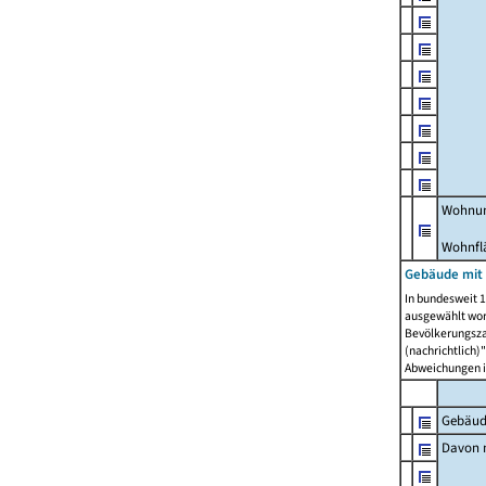
Wohnun
Wohnfl
Gebäude mit
In bundesweit 1
ausgewählt wor
Bevölkerungszah
(nachrichtlich)"
Abweichungen i
Gebäud
Davon m