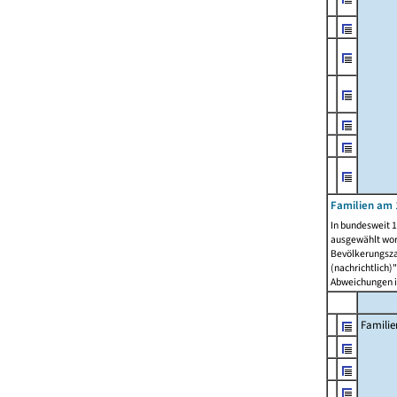
Familien am 
In bundesweit 1
ausgewählt wor
Bevölkerungszah
(nachrichtlich)"
Abweichungen i
Familie