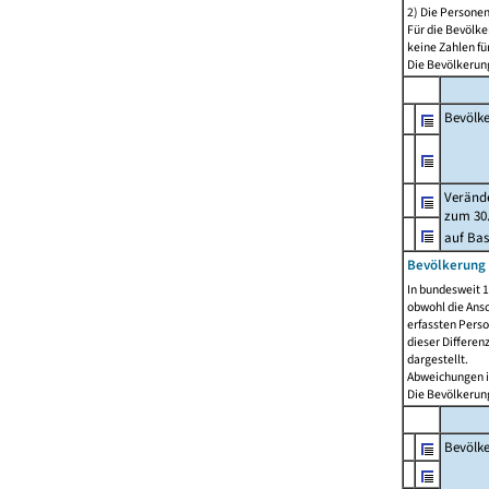
2) Die Persone
Für die Bevölke
keine Zahlen f
Die Bevölkerung
Bevölk
Verände
zum 30.
auf Bas
Bevölkerung 
In bundesweit 1
obwohl die Ansc
erfassten Pers
dieser Differen
dargestellt.
Abweichungen i
Die Bevölkerung
Bevölk