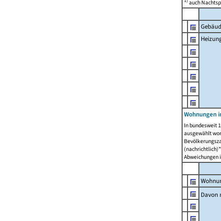
1)
auch Nachtsp
Gebäud
Heizun
Wohnungen i
In bundesweit 1
ausgewählt wor
Bevölkerungszah
(nachrichtlich)"
Abweichungen i
Wohnun
Davon 