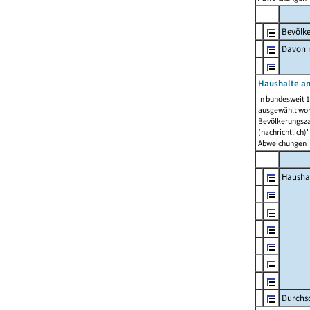
Bevölk
Davon m
Haushalte am
In bundesweit 1
ausgewählt wor
Bevölkerungszah
(nachrichtlich)"
Abweichungen i
Hausha
Durchsc