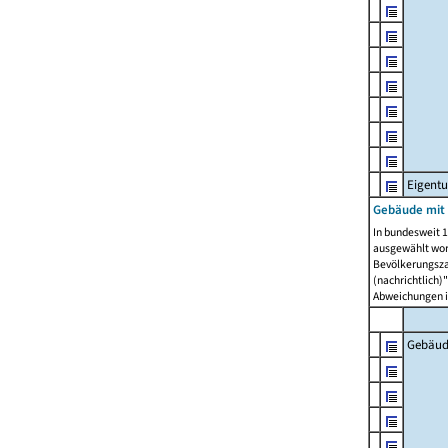
Eigent
Gebäude mit
In bundesweit 1
ausgewählt wor
Bevölkerungszah
(nachrichtlich)"
Abweichungen i
Gebäud