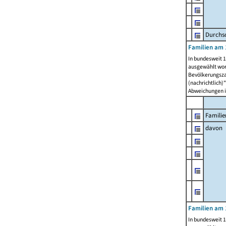
Durchsc
Familien am 
In bundesweit 1
ausgewählt wor
Bevölkerungszah
(nachrichtlich)"
Abweichungen i
Familie
davon
Familien am 
In bundesweit 1