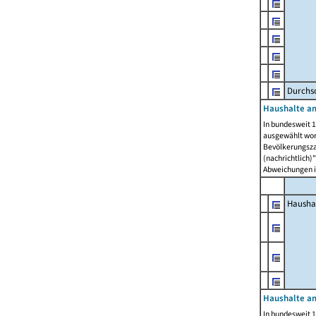
Durchsc
Haushalte am
In bundesweit 1
ausgewählt wor
Bevölkerungszah
(nachrichtlich)"
Abweichungen i
Hausha
Haushalte am
In bundesweit 1