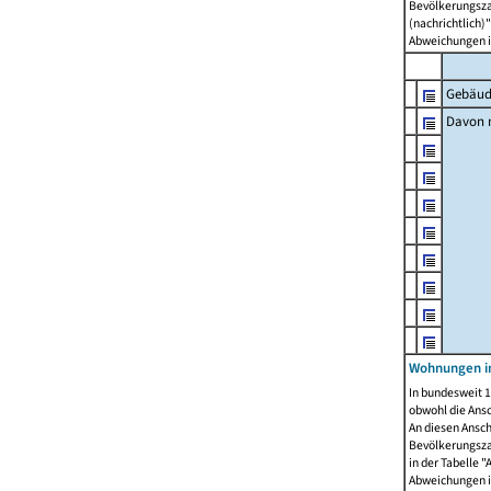
Bevölkerungszah
(nachrichtlich)"
Abweichungen i
Gebäud
Davon m
Wohnungen i
In bundesweit 1
obwohl die Ans
An diesen Ansch
Bevölkerungszah
in der Tabelle 
Abweichungen i