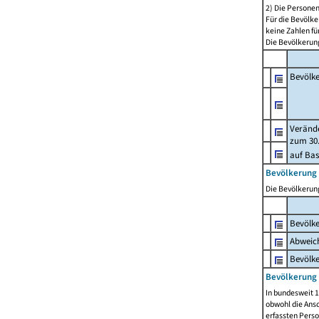
2) Die Persone
Für die Bevölke
keine Zahlen f
Die Bevölkerung
Bevölk
Verände
zum 30.
auf Bas
Bevölkerung 
Die Bevölkerung
Bevölk
Abweich
Bevölke
Bevölkerung 
In bundesweit 1
obwohl die Ansc
erfassten Pers