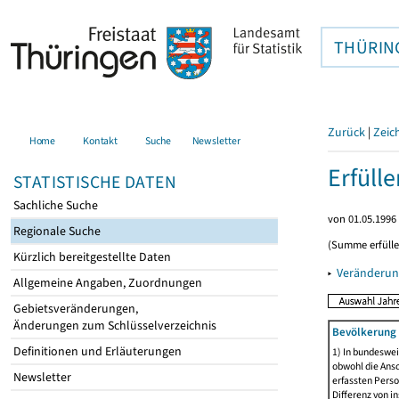
THÜRIN
Zurück
|
Zeic
Home
Kontakt
Suche
Newsletter
Erfüll
STATISTISCHE DATEN
Sachliche Suche
von 01.05.1996 
Regionale Suche
(Summe erfüll
Kürzlich bereitgestellte Daten
▸
Veränderun
Allgemeine Angaben, Zuordnungen
Gebietsveränderungen,
Änderungen zum Schlüsselverzeichnis
Bevölkerung 
Definitionen und Erläuterungen
1) In bundeswei
obwohl die Ansc
Newsletter
erfassten Perso
Differenz von i