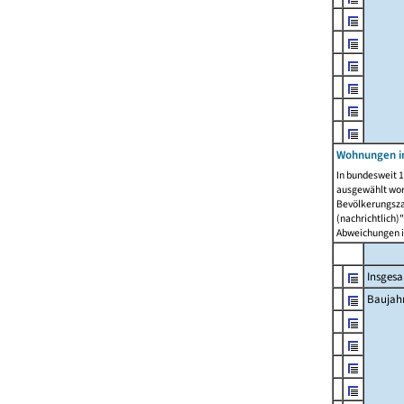
Wohnungen in
In bundesweit 1
ausgewählt wor
Bevölkerungszah
(nachrichtlich)"
Abweichungen i
Insges
Baujahr