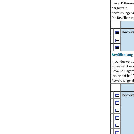
dieser Differen
dargestellt.
Abweichungen i
Die Bevölkerung
Bevölk
Bevölkerung 
In bundesweit 1
ausgewählt wor
Bevölkerungszah
(nachrichtlich)"
Abweichungen i
Bevölk