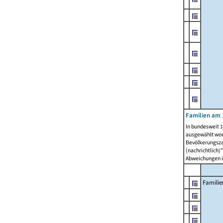
Familien am 
In bundesweit 1
ausgewählt wor
Bevölkerungszah
(nachrichtlich)"
Abweichungen i
Familie