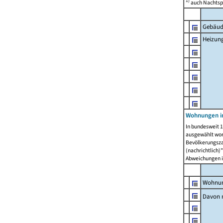
1)
auch Nachtsp
Gebäud
Heizun
Wohnungen i
In bundesweit 1
ausgewählt wor
Bevölkerungszah
(nachrichtlich)"
Abweichungen i
Wohnun
Davon 