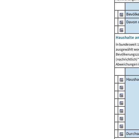
Bevölk
Davon m
Haushalte am
In bundesweit 1
ausgewählt wor
Bevölkerungszah
(nachrichtlich)"
Abweichungen i
Hausha
Durchsc