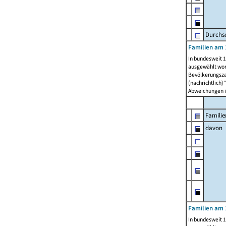
Durchsc
Familien am 
In bundesweit 1
ausgewählt wor
Bevölkerungszah
(nachrichtlich)"
Abweichungen i
Familie
davon
Familien am 
In bundesweit 1