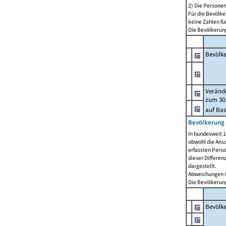
2) Die Persone
Für die Bevölke
keine Zahlen f
Die Bevölkerung
Bevölk
Verände
zum 30.
auf Bas
Bevölkerung 
In bundesweit 1
obwohl die Ansc
erfassten Pers
dieser Differen
dargestellt.
Abweichungen i
Die Bevölkerung
Bevölk