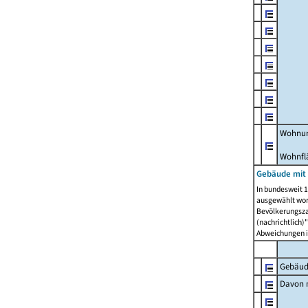
Wohnun
Wohnfl
Gebäude mit
In bundesweit 1
ausgewählt wor
Bevölkerungszah
(nachrichtlich)"
Abweichungen i
Gebäud
Davon m