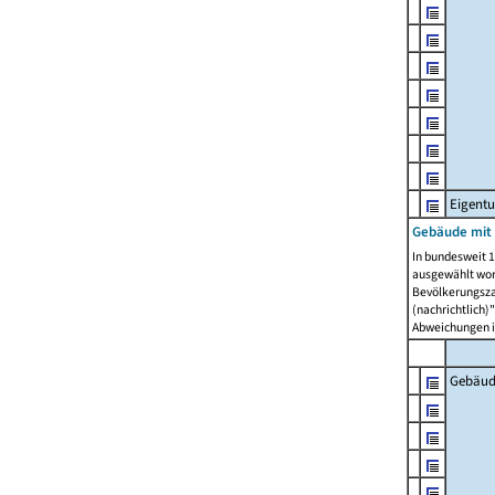
Eigent
Gebäude mit
In bundesweit 1
ausgewählt wor
Bevölkerungszah
(nachrichtlich)"
Abweichungen i
Gebäud