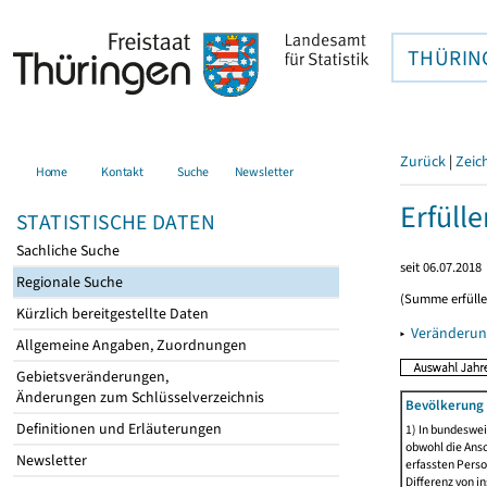
THÜRIN
Zurück
|
Zeic
Home
Kontakt
Suche
Newsletter
Erfüll
STATISTISCHE DATEN
Sachliche Suche
seit 06.07.2018
Regionale Suche
(Summe erfüll
Kürzlich bereitgestellte Daten
▸
Veränderun
Allgemeine Angaben, Zuordnungen
Gebietsveränderungen,
Änderungen zum Schlüsselverzeichnis
Bevölkerung 
Definitionen und Erläuterungen
1) In bundeswei
obwohl die Ansc
Newsletter
erfassten Perso
Differenz von i