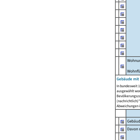
Wohnun
Wohnfl
Gebäude mit
In bundesweit 1
ausgewählt wor
Bevölkerungszah
(nachrichtlich)"
Abweichungen i
Gebäud
Davon m