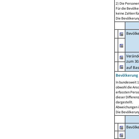
2) Die Persone
Für die Bevölke
keine Zahlen f
Die Bevölkerung
Bevölk
Verände
zum 30.
auf Bas
Bevölkerung 
In bundesweit 1
obwohl die Ansc
erfassten Pers
dieser Differen
dargestellt.
Abweichungen i
Die Bevölkerung
Bevölk