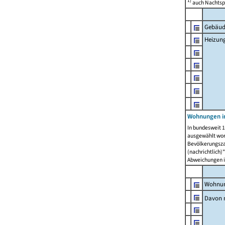
1)
auch Nachtsp
Gebäud
Heizun
Wohnungen i
In bundesweit 1
ausgewählt wor
Bevölkerungszah
(nachrichtlich)"
Abweichungen i
Wohnun
Davon 