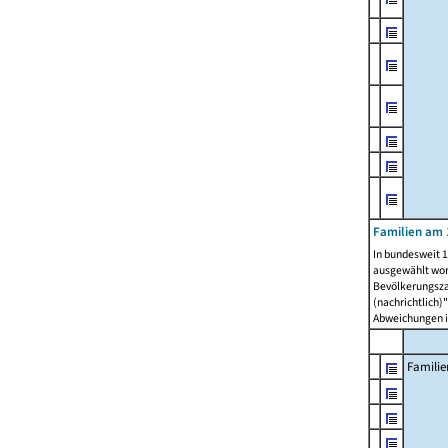
Familien am 
In bundesweit 1
ausgewählt wor
Bevölkerungszah
(nachrichtlich)"
Abweichungen i
Familie