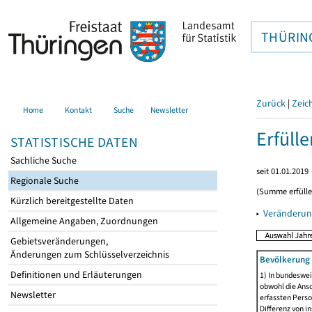
THÜRIN
Zurück
|
Zeic
Home
Kontakt
Suche
Newsletter
Erfüll
STATISTISCHE DATEN
Sachliche Suche
seit 01.01.2019
Regionale Suche
(Summe erfüll
Kürzlich bereitgestellte Daten
▸
Veränderun
Allgemeine Angaben, Zuordnungen
Gebietsveränderungen,
Änderungen zum Schlüsselverzeichnis
Bevölkerung 
Definitionen und Erläuterungen
1) In bundeswei
obwohl die Ansc
Newsletter
erfassten Perso
Differenz von i