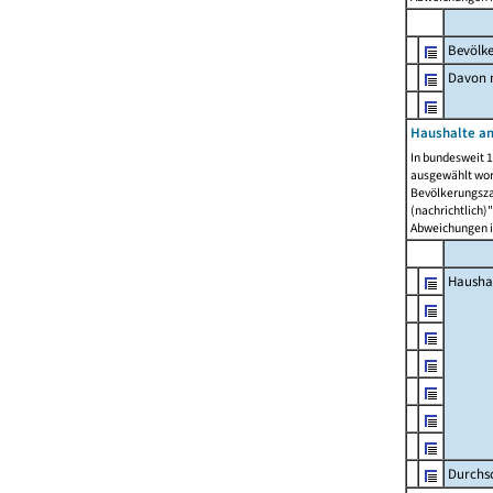
Bevölk
Davon m
Haushalte am
In bundesweit 1
ausgewählt wor
Bevölkerungszah
(nachrichtlich)"
Abweichungen i
Hausha
Durchsc