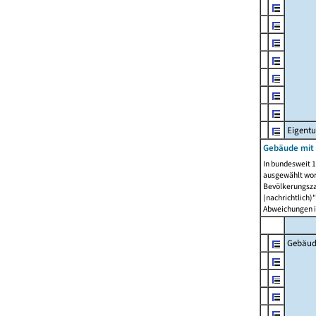
Eigent
Gebäude mit
In bundesweit 1
ausgewählt wor
Bevölkerungszah
(nachrichtlich)"
Abweichungen i
Gebäud