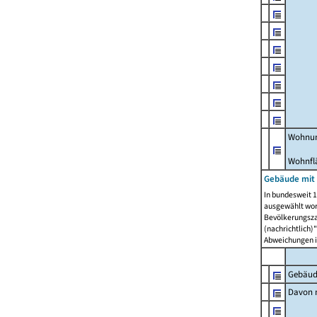
Wohnun
Wohnfl
Gebäude mit
In bundesweit 1
ausgewählt wor
Bevölkerungszah
(nachrichtlich)"
Abweichungen i
Gebäud
Davon m