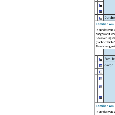
Durchsc
Familien am 
In bundesweit 1
ausgewählt wor
Bevölkerungszah
(nachrichtlich)"
Abweichungen i
Familie
davon
Familien am 
In bundesweit 1