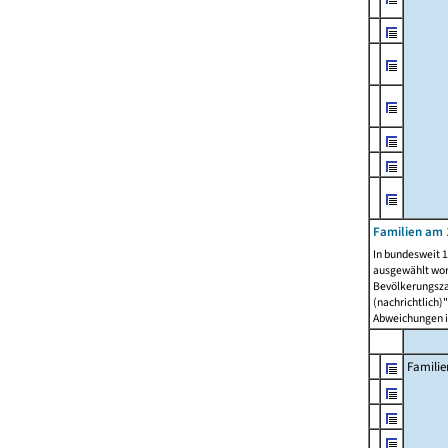
Familien am 
In bundesweit 1
ausgewählt wor
Bevölkerungszah
(nachrichtlich)"
Abweichungen i
Familie