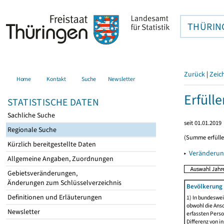
THÜRIN
Zurück
|
Zeic
Home
Kontakt
Suche
Newsletter
Erfüll
STATISTISCHE DATEN
Sachliche Suche
seit 01.01.2019
Regionale Suche
(Summe erfüll
Kürzlich bereitgestellte Daten
▸
Veränderun
Allgemeine Angaben, Zuordnungen
Gebietsveränderungen,
Änderungen zum Schlüsselverzeichnis
Bevölkerung 
Definitionen und Erläuterungen
1) In bundeswei
obwohl die Ansc
Newsletter
erfassten Perso
Differenz von i