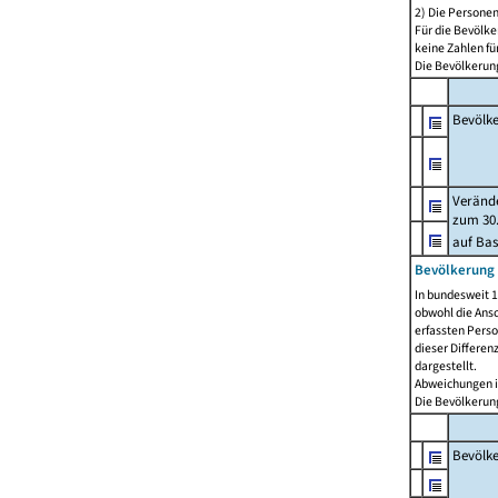
2) Die Persone
Für die Bevölke
keine Zahlen f
Die Bevölkerung
Bevölk
Verände
zum 30.
auf Bas
Bevölkerung 
In bundesweit 1
obwohl die Ansc
erfassten Pers
dieser Differen
dargestellt.
Abweichungen i
Die Bevölkerung
Bevölk