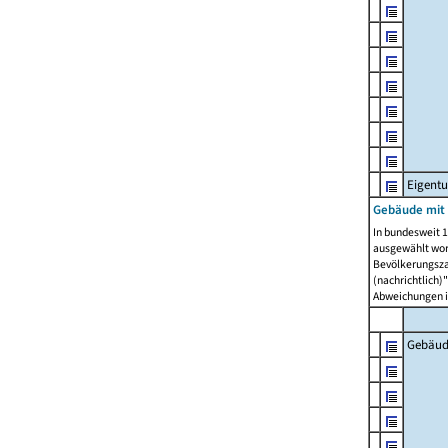
Eigent
Gebäude mit
In bundesweit 1
ausgewählt wor
Bevölkerungszah
(nachrichtlich)"
Abweichungen i
Gebäud