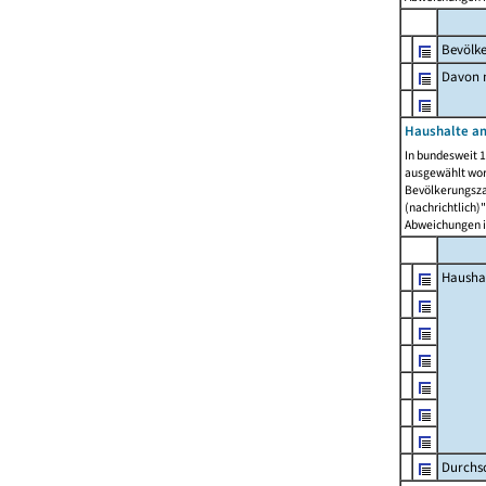
Bevölk
Davon m
Haushalte am
In bundesweit 1
ausgewählt wor
Bevölkerungszah
(nachrichtlich)"
Abweichungen i
Hausha
Durchsc