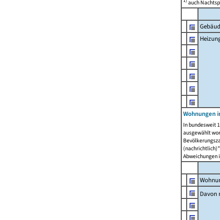
1)
auch Nachtsp
Gebäud
Heizun
Wohnungen i
In bundesweit 1
ausgewählt wor
Bevölkerungszah
(nachrichtlich)"
Abweichungen i
Wohnun
Davon 