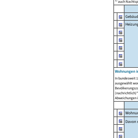
1)
auch Nachtsp
Gebäud
Heizun
Wohnungen i
In bundesweit 1
ausgewählt wor
Bevölkerungszah
(nachrichtlich)"
Abweichungen i
Wohnun
Davon 