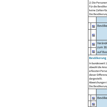
2) Die Persone
Für die Bevölke
keine Zahlen f
Die Bevölkerung
Bevölk
Verände
zum 30.
auf Bas
Bevölkerung 
In bundesweit 1
obwohl die Ansc
erfassten Pers
dieser Differen
dargestellt.
Abweichungen i
Die Bevölkerung
Bevölk