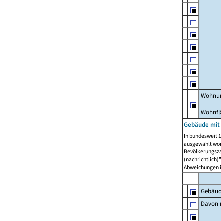
Wohnun
Wohnfl
Gebäude mit
In bundesweit 1
ausgewählt wor
Bevölkerungszah
(nachrichtlich)"
Abweichungen i
Gebäud
Davon m