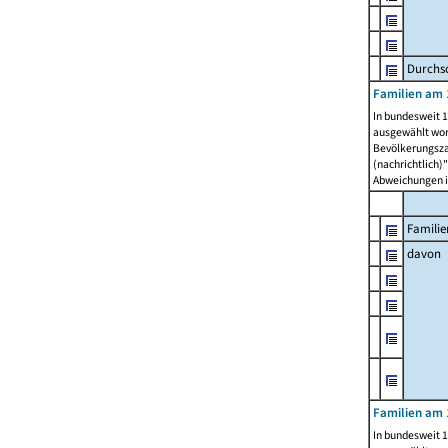
Durchsc
Familien am 
In bundesweit 1
ausgewählt wor
Bevölkerungszah
(nachrichtlich)"
Abweichungen i
Familie
davon
Familien am 
In bundesweit 1