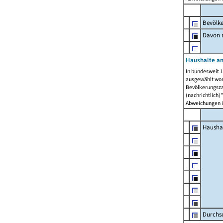
Bevölk
Davon m
Haushalte am
In bundesweit 1
ausgewählt wor
Bevölkerungszah
(nachrichtlich)"
Abweichungen i
Hausha
Durchsc