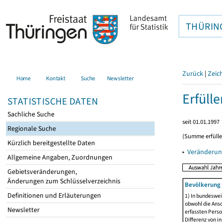
THÜRIN
Zurück
|
Zeic
Home
Kontakt
Suche
Newsletter
Erfüll
STATISTISCHE DATEN
Sachliche Suche
seit 01.01.1997
Regionale Suche
(Summe erfüll
Kürzlich bereitgestellte Daten
▸
Veränderun
Allgemeine Angaben, Zuordnungen
Gebietsveränderungen,
Änderungen zum Schlüsselverzeichnis
Bevölkerung 
Definitionen und Erläuterungen
1) In bundeswei
obwohl die Ansc
Newsletter
erfassten Perso
Differenz von i