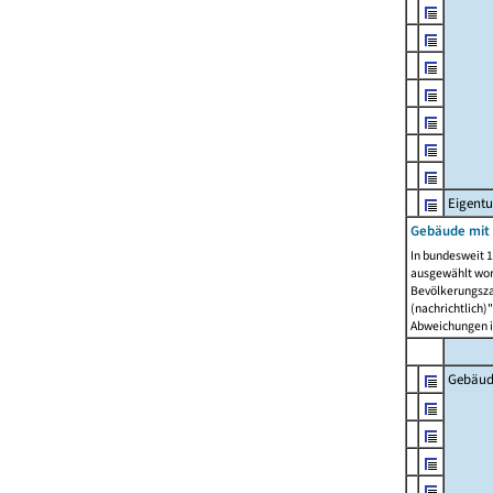
Eigent
Gebäude mit
In bundesweit 1
ausgewählt wor
Bevölkerungszah
(nachrichtlich)"
Abweichungen i
Gebäud