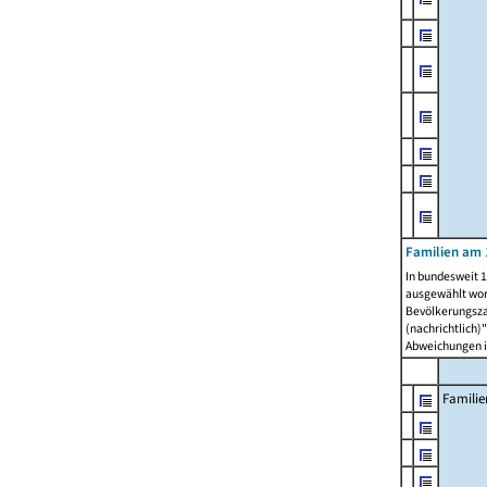
Familien am 
In bundesweit 1
ausgewählt wor
Bevölkerungszah
(nachrichtlich)"
Abweichungen i
Familie