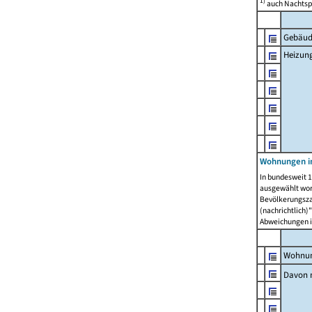
1)
auch Nachtsp
Gebäud
Heizun
Wohnungen i
In bundesweit 1
ausgewählt wor
Bevölkerungszah
(nachrichtlich)"
Abweichungen i
Wohnun
Davon 