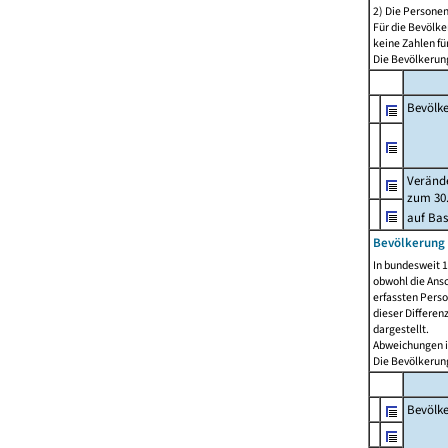
2) Die Persone
Für die Bevölke
keine Zahlen f
Die Bevölkerung
Bevölk
Verände
zum 30.
auf Bas
Bevölkerung 
In bundesweit 1
obwohl die Ansc
erfassten Pers
dieser Differen
dargestellt.
Abweichungen i
Die Bevölkerung
Bevölk