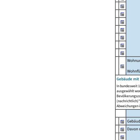
Wohnun
Wohnfl
Gebäude mit
In bundesweit 1
ausgewählt wor
Bevölkerungszah
(nachrichtlich)"
Abweichungen i
Gebäud
Davon m