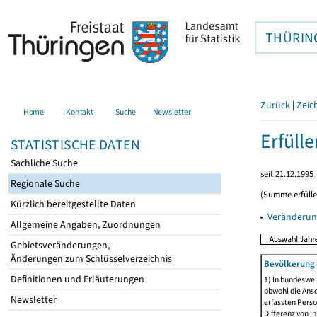
THÜRIN
Zurück
|
Zeic
Home
Kontakt
Suche
Newsletter
Erfüll
STATISTISCHE DATEN
Sachliche Suche
seit 21.12.1995
Regionale Suche
(Summe erfüll
Kürzlich bereitgestellte Daten
▸
Veränderun
Allgemeine Angaben, Zuordnungen
Gebietsveränderungen,
Änderungen zum Schlüsselverzeichnis
Bevölkerung 
Definitionen und Erläuterungen
1) In bundeswei
obwohl die Ansc
Newsletter
erfassten Perso
Differenz von i