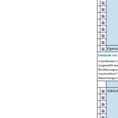
Eigent
Gebäude mit
In bundesweit 1
ausgewählt wor
Bevölkerungszah
(nachrichtlich)"
Abweichungen i
Gebäud