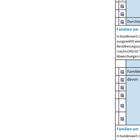
Durchsc
Familien am 
In bundesweit 1
ausgewählt wor
Bevölkerungszah
(nachrichtlich)"
Abweichungen i
Familie
davon
Familien am 
In bundesweit 1