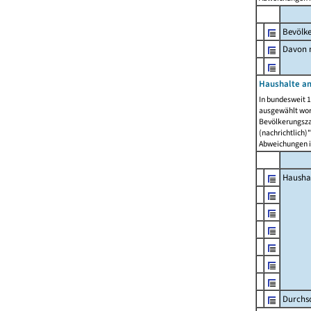
Bevölk
Davon m
Haushalte am
In bundesweit 1
ausgewählt wor
Bevölkerungszah
(nachrichtlich)"
Abweichungen i
Hausha
Durchsc