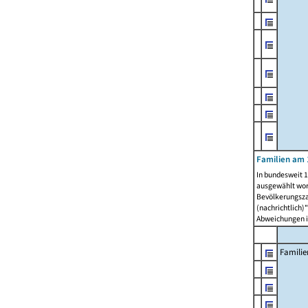
Familien am 
In bundesweit 1
ausgewählt wor
Bevölkerungszah
(nachrichtlich)"
Abweichungen i
Familie