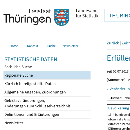
THÜRIN
Zurück
|
Zeic
Home
Kontakt
Suche
Newsletter
Erfüll
STATISTISCHE DATEN
Sachliche Suche
seit 06.07.2018
Regionale Suche
(Summe erfüll
Kürzlich bereitgestellte Daten
▸
Veränderun
Allgemeine Angaben, Zuordnungen
Gebietsveränderungen,
Änderungen zum Schlüsselverzeichnis
Bevölkerung 
Definitionen und Erläuterungen
1) In bundeswei
obwohl die Ansc
Newsletter
erfassten Perso
Differenz von i