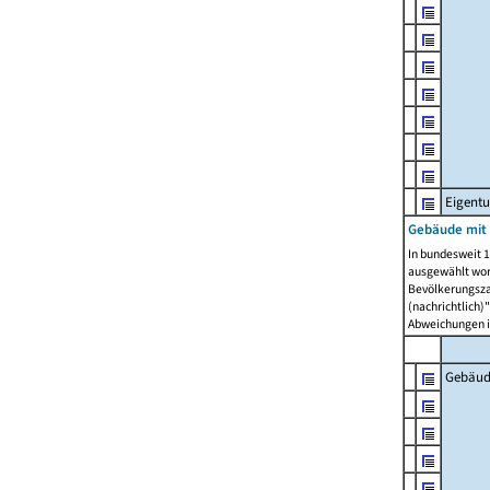
Eigent
Gebäude mit
In bundesweit 1
ausgewählt wor
Bevölkerungszah
(nachrichtlich)"
Abweichungen i
Gebäud