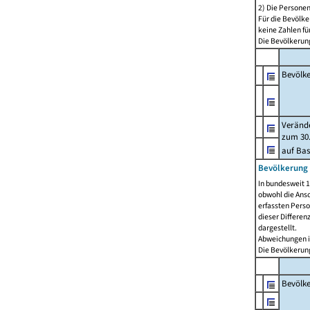
2) Die Persone
Für die Bevölke
keine Zahlen f
Die Bevölkerung
Bevölk
Verände
zum 30.
auf Bas
Bevölkerung 
In bundesweit 1
obwohl die Ansc
erfassten Pers
dieser Differen
dargestellt.
Abweichungen i
Die Bevölkerung
Bevölk