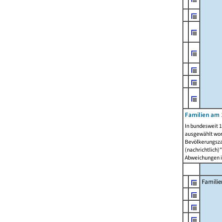
Familien am 
In bundesweit 1
ausgewählt wor
Bevölkerungszah
(nachrichtlich)"
Abweichungen i
Familie