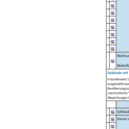
Wohnun
Wohnfl
Gebäude mit
In bundesweit 1
ausgewählt wor
Bevölkerungszah
(nachrichtlich)"
Abweichungen i
Gebäud
Davon m