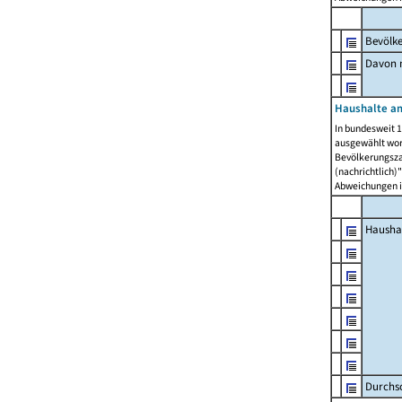
Bevölk
Davon m
Haushalte am
In bundesweit 1
ausgewählt wor
Bevölkerungszah
(nachrichtlich)"
Abweichungen i
Hausha
Durchsc