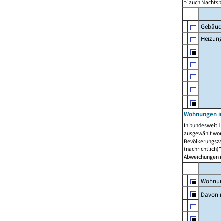
1)
auch Nachtsp
Gebäud
Heizun
Wohnungen i
In bundesweit 1
ausgewählt wor
Bevölkerungszah
(nachrichtlich)"
Abweichungen i
Wohnun
Davon 