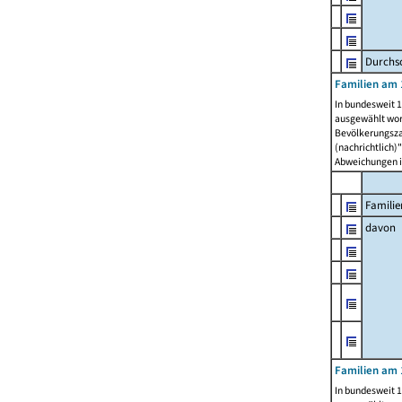
Durchsc
Familien am 
In bundesweit 1
ausgewählt wor
Bevölkerungszah
(nachrichtlich)"
Abweichungen i
Familie
davon
Familien am 
In bundesweit 1