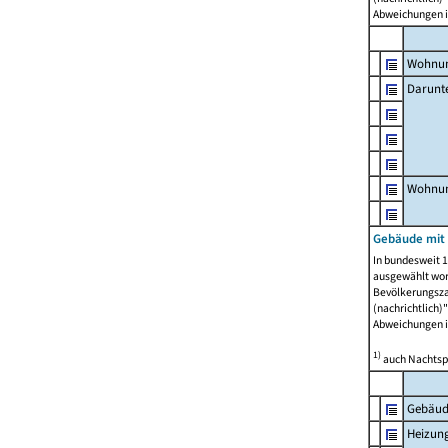
Abweichungen i
Wohnun
Darunt
Wohnun
Gebäude mit
In bundesweit 1
ausgewählt wor
Bevölkerungszah
(nachrichtlich)"
Abweichungen i
1)
auch Nachtsp
Gebäud
Heizun