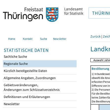
THÜRIN
Zurück
|
Zeic
Home
Kontakt
Suche
Newsletter
Landkr
STATISTISCHE DATEN
Sachliche Suche
Regionale Suche
Bevölkerung 
Kürzlich bereitgestellte Daten
1) In bundeswei
Allgemeine Angaben, Zuordnungen
obwohl die Ansc
erfassten Perso
Gebietsveränderungen,
Differenz von i
Änderungen zum Schlüsselverzeichnis
2) Die Persone
Für die Bevölke
Definitionen und Erläuterungen
keine Zahlen f
Die Bevölkerung
Newsletter