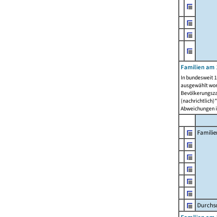
Familien am 
In bundesweit 1
ausgewählt wor
Bevölkerungszah
(nachrichtlich)"
Abweichungen i
Familie
Durchsc