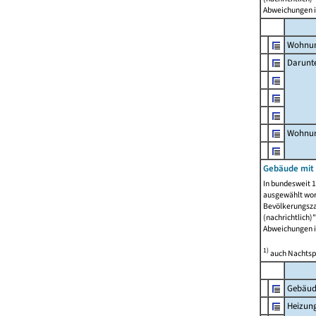
Abweichungen i
Wohnun
Darunt
Wohnun
Gebäude mit
In bundesweit 1
ausgewählt wor
Bevölkerungszah
(nachrichtlich)"
Abweichungen i
1)
auch Nachtsp
Gebäud
Heizun