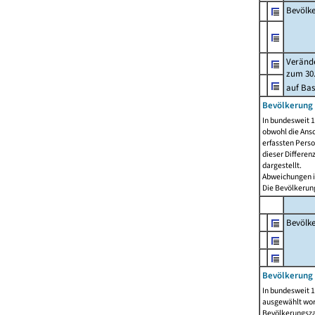
Bevölk
Verände
zum 30.
auf Bas
Bevölkerung 
In bundesweit 1
obwohl die Ansc
erfassten Pers
dieser Differen
dargestellt.
Abweichungen i
Die Bevölkerung
Bevölk
Bevölkerung 
In bundesweit 1
ausgewählt wor
Bevölkerungszah