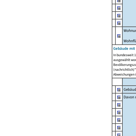
Wohnun
Wohnfl
Gebäude mit
In bundesweit 1
ausgewählt wor
Bevölkerungszah
(nachrichtlich)"
Abweichungen i
Gebäud
Davon m