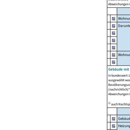
Abweichungen i
Wohnun
Darunt
Wohnun
Gebäude mit
In bundesweit 1
ausgewählt wor
Bevölkerungszah
(nachrichtlich)"
Abweichungen i
1)
auch Nachtsp
Gebäud
Heizun