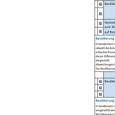
Bevölk
Verände
zum 30.
auf Bas
Bevölkerung 
In bundesweit 1
obwohl die Ansc
erfassten Pers
dieser Differen
dargestellt.
Abweichungen i
Die Bevölkerung
Bevölk
Bevölkerung 
In bundesweit 1
ausgewählt wor
Bevölkerungszah