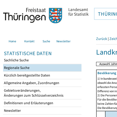
THÜRIN
Zurück
|
Zeic
Home
Kontakt
Suche
Newsletter
Landkr
STATISTISCHE DATEN
Sachliche Suche
Regionale Suche
Bevölkerung 
Kürzlich bereitgestellte Daten
1) In bundeswei
Allgemeine Angaben, Zuordnungen
obwohl die Ansc
erfassten Perso
Gebietsveränderungen,
Differenz von i
Änderungen zum Schlüsselverzeichnis
2) Die Persone
Für die Bevölke
Definitionen und Erläuterungen
keine Zahlen f
Die Bevölkerung
Newsletter