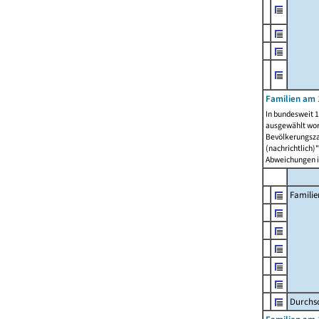
Familien am 
In bundesweit 1
ausgewählt wor
Bevölkerungszah
(nachrichtlich)"
Abweichungen i
Familie
Durchsc