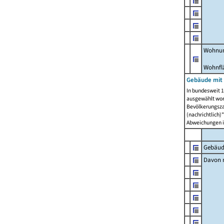
Wohnun
Wohnfl
Gebäude mit
In bundesweit 1
ausgewählt wor
Bevölkerungszah
(nachrichtlich)"
Abweichungen i
Gebäud
Davon m