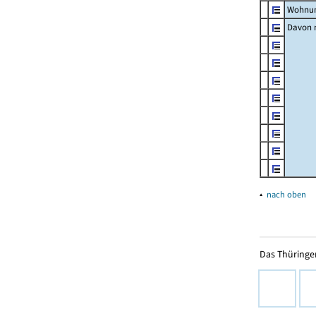
Wohnun
Davon m
▴
nach oben
Das Thüringer