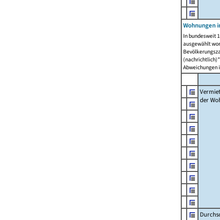
Wohnungen in
In bundesweit 1
ausgewählt wor
Bevölkerungszah
(nachrichtlich)"
Abweichungen i
Vermie
der Wo
Durchs