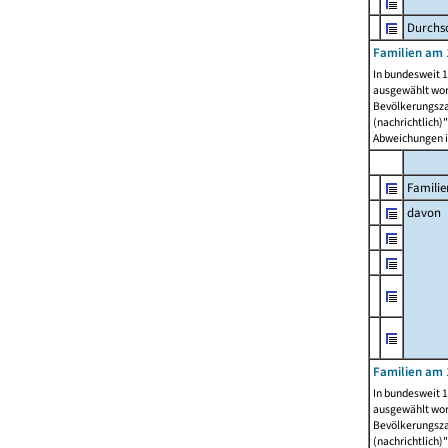
Durchsc
Familien am 
In bundesweit 1
ausgewählt wor
Bevölkerungszah
(nachrichtlich)"
Abweichungen i
Familie
davon
Familien am 
In bundesweit 1
ausgewählt wor
Bevölkerungszah
(nachrichtlich)"