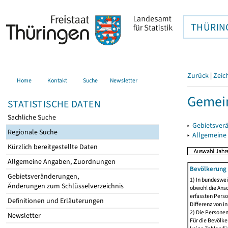
THÜRIN
Zurück
|
Zeic
Home
Kontakt
Suche
Newsletter
Gemein
STATISTISCHE DATEN
Sachliche Suche
▸
Gebietsver
Regionale Suche
▸
Allgemeine
Kürzlich bereitgestellte Daten
Allgemeine Angaben, Zuordnungen
Bevölkerung 
Gebietsveränderungen,
1) In bundeswei
Änderungen zum Schlüsselverzeichnis
obwohl die Ansc
erfassten Perso
Definitionen und Erläuterungen
Differenz von i
2) Die Persone
Newsletter
Für die Bevölke