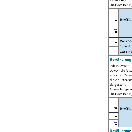
keine Zahlen f
Die Bevölkerung
Bevölk
Verände
zum 30.
auf Bas
Bevölkerung 
In bundesweit 1
obwohl die Ansc
erfassten Pers
dieser Differen
dargestellt.
Abweichungen i
Die Bevölkerung
Bevölk
Bevölkerung 