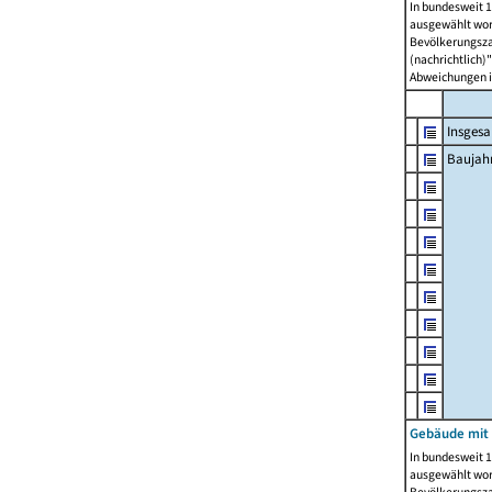
In bundesweit 1
ausgewählt wor
Bevölkerungszah
(nachrichtlich)"
Abweichungen i
Insges
Baujahr
Gebäude mit
In bundesweit 1
ausgewählt wor