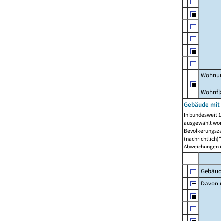
Wohnun
Wohnfl
Gebäude mit
In bundesweit 1
ausgewählt wor
Bevölkerungszah
(nachrichtlich)"
Abweichungen i
Gebäud
Davon m