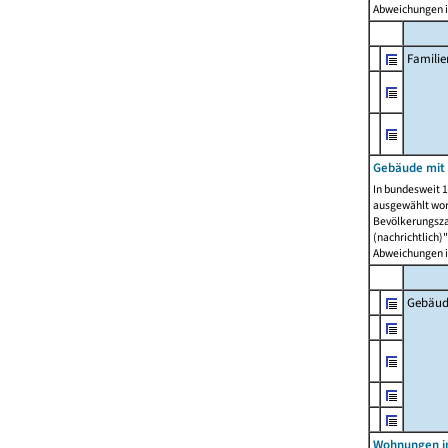
Abweichungen i
Famili
Gebäude mit
In bundesweit 1
ausgewählt wor
Bevölkerungszah
(nachrichtlich)"
Abweichungen i
Gebäud
Wohnungen i