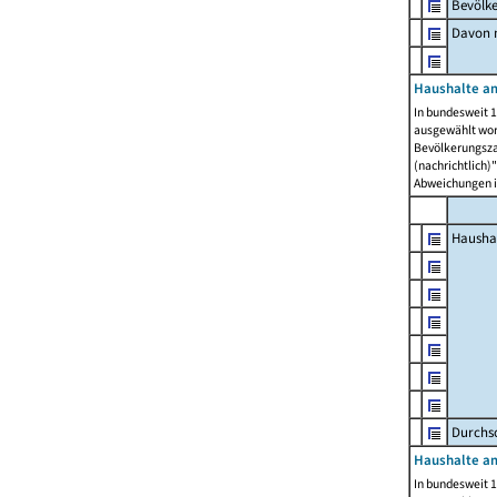
Bevölk
Davon m
Haushalte am
In bundesweit 1
ausgewählt wor
Bevölkerungszah
(nachrichtlich)"
Abweichungen i
Hausha
Durchsc
Haushalte am
In bundesweit 1