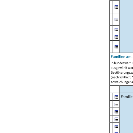
Familien am 
In bundesweit 1
ausgewählt wor
Bevölkerungszah
(nachrichtlich)"
Abweichungen i
Familie