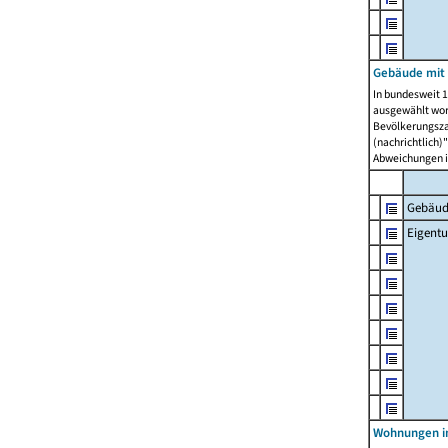
Gebäude mit
In bundesweit 1
ausgewählt wor
Bevölkerungszah
(nachrichtlich)"
Abweichungen i
Gebäud
Eigent
Wohnungen in