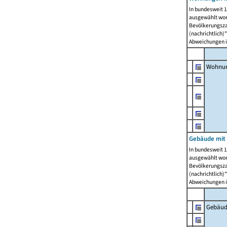
In bundesweit 1
ausgewählt wor
Bevölkerungszah
(nachrichtlich)"
Abweichungen i
Wohnun
Gebäude mit 
In bundesweit 1
ausgewählt wor
Bevölkerungszah
(nachrichtlich)"
Abweichungen i
Gebäud