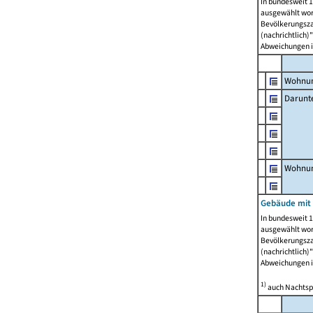
In bundesweit 1
ausgewählt wor
Bevölkerungszah
(nachrichtlich)"
Abweichungen i
Wohnun
Darunt
Wohnun
Gebäude mit
In bundesweit 1
ausgewählt wor
Bevölkerungszah
(nachrichtlich)"
Abweichungen i
1)
auch Nachtsp