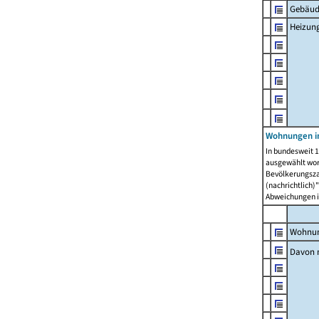
Gebäud
Heizun
Wohnungen i
In bundesweit 1
ausgewählt wor
Bevölkerungszah
(nachrichtlich)"
Abweichungen i
Wohnun
Davon 