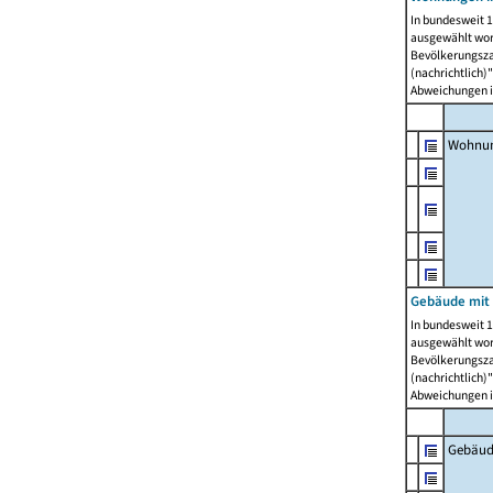
In bundesweit 1
ausgewählt wor
Bevölkerungszah
(nachrichtlich)"
Abweichungen i
Wohnun
Gebäude mit 
In bundesweit 1
ausgewählt wor
Bevölkerungszah
(nachrichtlich)"
Abweichungen i
Gebäud