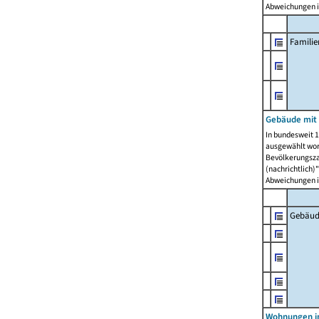
Abweichungen i
Famili
Gebäude mit
In bundesweit 1
ausgewählt wor
Bevölkerungszah
(nachrichtlich)"
Abweichungen i
Gebäud
Wohnungen i