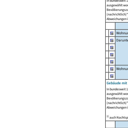
In bundesweit 1
ausgewählt wor
Bevölkerungszah
(nachrichtlich)"
Abweichungen i
Wohnun
Darunt
Wohnun
Gebäude mit
In bundesweit 1
ausgewählt wor
Bevölkerungszah
(nachrichtlich)"
Abweichungen i
1)
auch Nachtsp