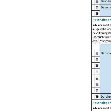
Bevölk
Davon m
Haushalte am
In bundesweit 1
ausgewählt wor
Bevölkerungszah
(nachrichtlich)"
Abweichungen i
Hausha
Durchsc
Haushalte am
In bundesweit 1