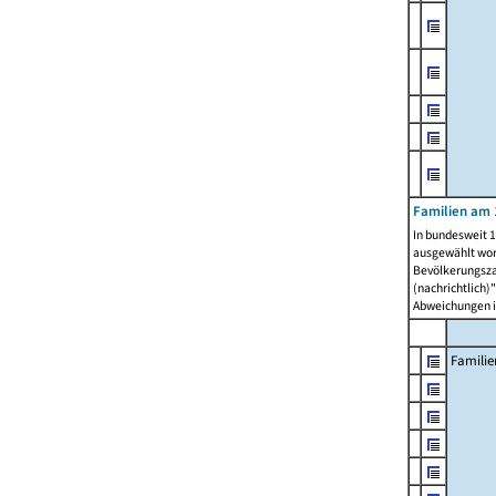
Familien am 
In bundesweit 1
ausgewählt wor
Bevölkerungszah
(nachrichtlich)"
Abweichungen i
Familie