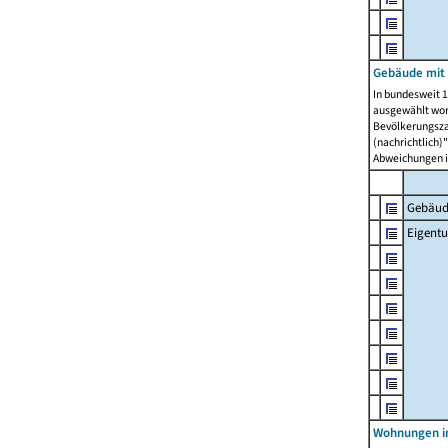
Gebäude mit
In bundesweit 1
ausgewählt wor
Bevölkerungszah
(nachrichtlich)"
Abweichungen i
Gebäud
Eigent
Wohnungen in