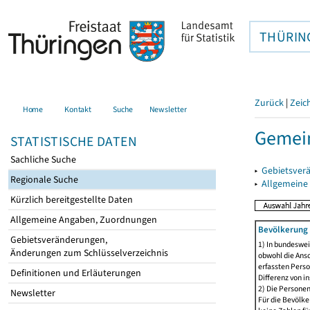
THÜRIN
Zurück
|
Zeic
Home
Kontakt
Suche
Newsletter
Gemein
STATISTISCHE DATEN
Sachliche Suche
▸
Gebietsver
Regionale Suche
▸
Allgemeine
Kürzlich bereitgestellte Daten
Allgemeine Angaben, Zuordnungen
Bevölkerung 
Gebietsveränderungen,
1) In bundeswei
Änderungen zum Schlüsselverzeichnis
obwohl die Ansc
erfassten Perso
Definitionen und Erläuterungen
Differenz von i
2) Die Persone
Newsletter
Für die Bevölke