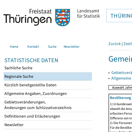
THÜRIN
Zurück
|
Zeic
Home
Kontakt
Suche
Newsletter
Gemein
STATISTISCHE DATEN
Sachliche Suche
▸
Gebietsver
Regionale Suche
▸
Allgemeine
Kürzlich bereitgestellte Daten
Allgemeine Angaben, Zuordnungen
Bevölkerung 
Gebietsveränderungen,
1) In bundeswei
Änderungen zum Schlüsselverzeichnis
obwohl die Ansc
erfassten Perso
Definitionen und Erläuterungen
Differenz von i
2) Die Persone
Newsletter
Für die Bevölke