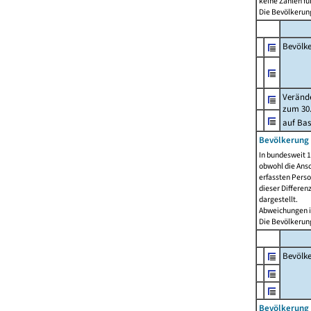
keine Zahlen f
Die Bevölkerung
Bevölk
Verände
zum 30.
auf Bas
Bevölkerung 
In bundesweit 1
obwohl die Ansc
erfassten Pers
dieser Differen
dargestellt.
Abweichungen i
Die Bevölkerung
Bevölk
Bevölkerung 