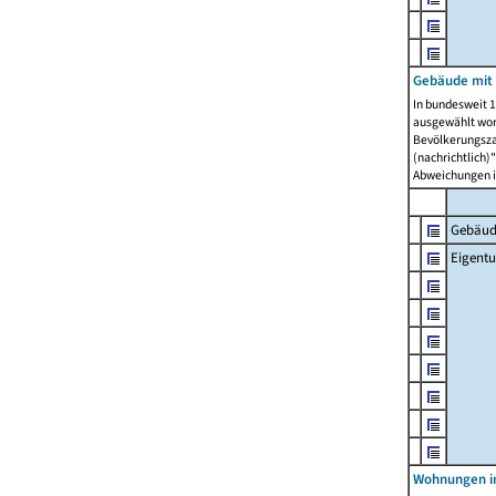
Gebäude mit
In bundesweit 1
ausgewählt wor
Bevölkerungszah
(nachrichtlich)"
Abweichungen i
Gebäud
Eigent
Wohnungen in