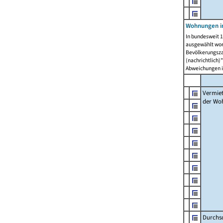
Wohnungen in
In bundesweit 1
ausgewählt wor
Bevölkerungszah
(nachrichtlich)"
Abweichungen i
Vermie
der Wo
Durchs