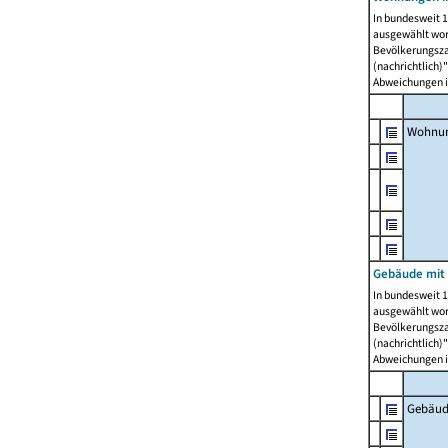
In bundesweit 1
ausgewählt wor
Bevölkerungszah
(nachrichtlich)"
Abweichungen i
Wohnun
Gebäude mit 
In bundesweit 1
ausgewählt wor
Bevölkerungszah
(nachrichtlich)"
Abweichungen i
Gebäud