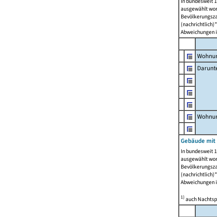
In bundesweit 1
ausgewählt wor
Bevölkerungszah
(nachrichtlich)"
Abweichungen i
Wohnun
Darunt
Wohnun
Gebäude mit
In bundesweit 1
ausgewählt wor
Bevölkerungszah
(nachrichtlich)"
Abweichungen i
1)
auch Nachtsp