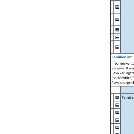
Familien am 
In bundesweit 1
ausgewählt wor
Bevölkerungszah
(nachrichtlich)"
Abweichungen i
Familie