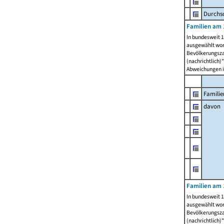
Durchsc
Familien am 
In bundesweit 1
ausgewählt wor
Bevölkerungszah
(nachrichtlich)"
Abweichungen i
Familie
davon
Familien am 
In bundesweit 1
ausgewählt wor
Bevölkerungszah
(nachrichtlich)"