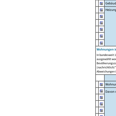
Gebäud
Heizun
Wohnungen i
In bundesweit 1
ausgewählt wor
Bevölkerungszah
(nachrichtlich)"
Abweichungen i
Wohnun
Davon 