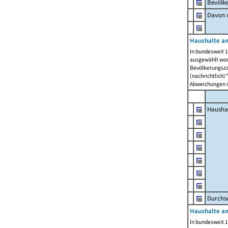
Bevölk
Davon m
Haushalte am
In bundesweit 1
ausgewählt wor
Bevölkerungszah
(nachrichtlich)"
Abweichungen i
Hausha
Durchsc
Haushalte am
In bundesweit 1