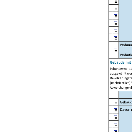
Wohnun
Wohnfl
Gebäude mit
In bundesweit 1
ausgewählt wor
Bevölkerungszah
(nachrichtlich)"
Abweichungen i
Gebäud
Davon m