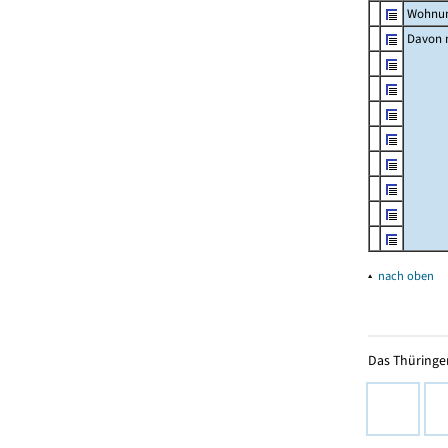
Wohnun
Davon m
▴
nach oben
Das Thüringer