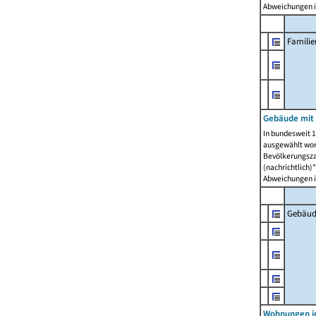
Abweichungen i
Famili
Gebäude mit
In bundesweit 1
ausgewählt wor
Bevölkerungszah
(nachrichtlich)"
Abweichungen i
Gebäud
Wohnungen i