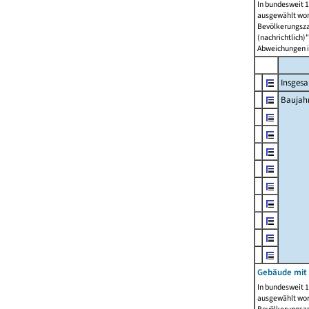
In bundesweit 1
ausgewählt wor
Bevölkerungszah
(nachrichtlich)"
Abweichungen i
Insges
Baujahr
Gebäude mit
In bundesweit 1
ausgewählt wor