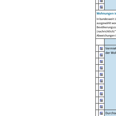
Wohnungen in
In bundesweit 1
ausgewählt wor
Bevölkerungszah
(nachrichtlich)"
Abweichungen i
Vermie
der Wo
Durchs