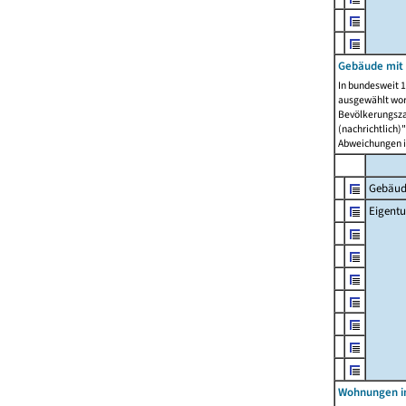
Gebäude mit
In bundesweit 1
ausgewählt wor
Bevölkerungszah
(nachrichtlich)"
Abweichungen i
Gebäud
Eigent
Wohnungen in