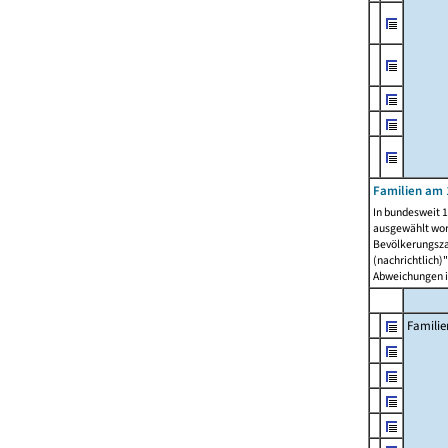
Familien am 
In bundesweit 1
ausgewählt wor
Bevölkerungszah
(nachrichtlich)"
Abweichungen i
Familie