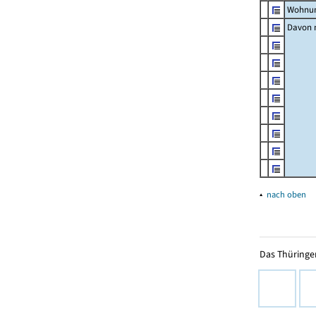
Wohnun
Davon m
▴
nach oben
Das Thüringer