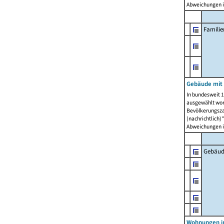
Abweichungen i
Famili
Gebäude mit
In bundesweit 1
ausgewählt wor
Bevölkerungszah
(nachrichtlich)"
Abweichungen i
Gebäud
Wohnungen i