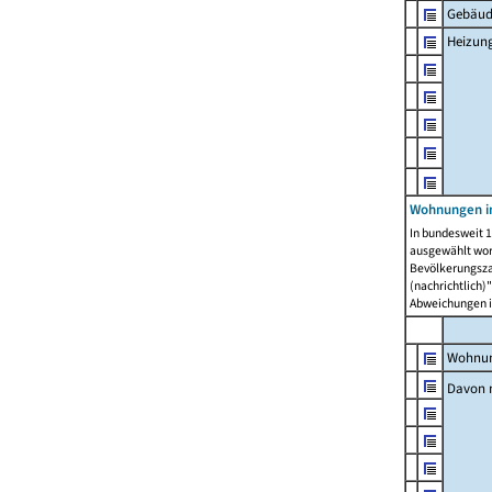
Gebäud
Heizun
Wohnungen i
In bundesweit 1
ausgewählt wor
Bevölkerungszah
(nachrichtlich)"
Abweichungen i
Wohnun
Davon 