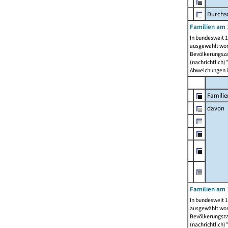
Durchsc
Familien am 
In bundesweit 1
ausgewählt wor
Bevölkerungszah
(nachrichtlich)"
Abweichungen i
Familie
davon
Familien am 
In bundesweit 1
ausgewählt wor
Bevölkerungszah
(nachrichtlich)"