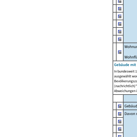
Wohnun
Wohnfl
Gebäude mit
In bundesweit 1
ausgewählt wor
Bevölkerungszah
(nachrichtlich)"
Abweichungen i
Gebäud
Davon m