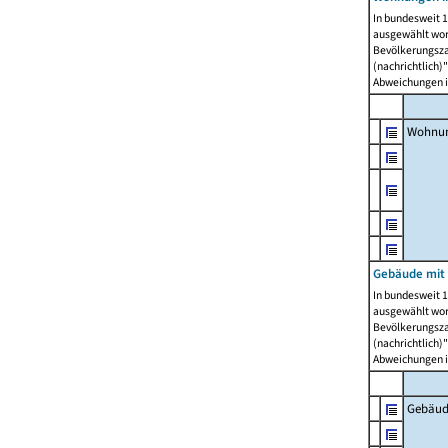
In bundesweit 1
ausgewählt wor
Bevölkerungszah
(nachrichtlich)"
Abweichungen i
Wohnun
Gebäude mit 
In bundesweit 1
ausgewählt wor
Bevölkerungszah
(nachrichtlich)"
Abweichungen i
Gebäud