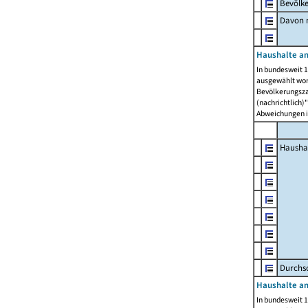
Bevölk
Davon m
Haushalte am
In bundesweit 1
ausgewählt wor
Bevölkerungszah
(nachrichtlich)"
Abweichungen i
Hausha
Durchsc
Haushalte am
In bundesweit 1