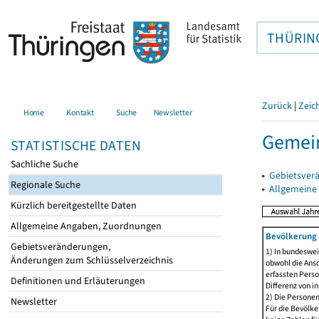
THÜRIN
Zurück
|
Zeic
Home
Kontakt
Suche
Newsletter
Gemein
STATISTISCHE DATEN
Sachliche Suche
▸
Gebietsver
Regionale Suche
▸
Allgemeine
Kürzlich bereitgestellte Daten
Allgemeine Angaben, Zuordnungen
Bevölkerung 
Gebietsveränderungen,
1) In bundeswei
Änderungen zum Schlüsselverzeichnis
obwohl die Ansc
erfassten Perso
Definitionen und Erläuterungen
Differenz von i
2) Die Persone
Newsletter
Für die Bevölke