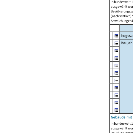
In bundesweit 1
ausgewählt wor
Bevölkerungszah
(nachrichtlich)"
Abweichungen i
Insges
Baujahr
Gebäude mit
In bundesweit 1
ausgewählt wor