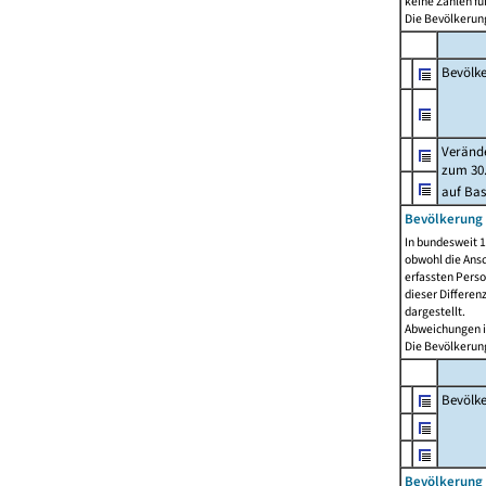
keine Zahlen f
Die Bevölkerung
Bevölk
Verände
zum 30.
auf Bas
Bevölkerung 
In bundesweit 1
obwohl die Ansc
erfassten Pers
dieser Differen
dargestellt.
Abweichungen i
Die Bevölkerung
Bevölk
Bevölkerung 