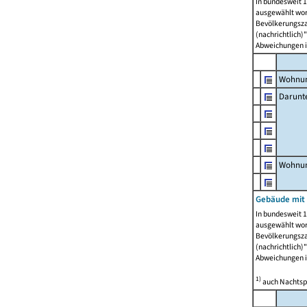
In bundesweit 1
ausgewählt wor
Bevölkerungszah
(nachrichtlich)"
Abweichungen i
Wohnun
Darunt
Wohnun
Gebäude mit
In bundesweit 1
ausgewählt wor
Bevölkerungszah
(nachrichtlich)"
Abweichungen i
1)
auch Nachtsp