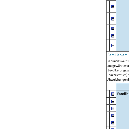
Familien am 
In bundesweit 1
ausgewählt wor
Bevölkerungszah
(nachrichtlich)"
Abweichungen i
Familie