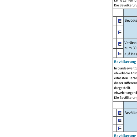
keine Zahlen f
Die Bevölkerung
Bevölk
Verände
zum 30.
auf Bas
Bevölkerung 
In bundesweit 1
obwohl die Ansc
erfassten Pers
dieser Differen
dargestellt.
Abweichungen i
Die Bevölkerung
Bevölk
Bevölkerung 