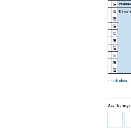
Wohnun
Davon m
▴
nach oben
Das Thüringer