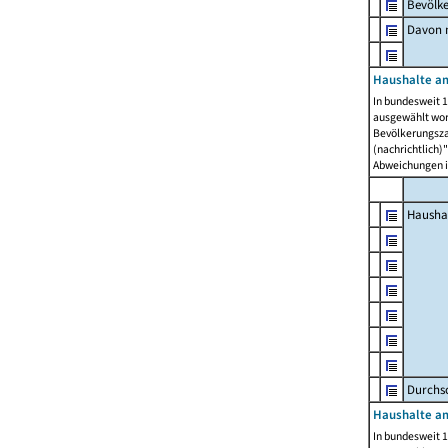
Bevölk
Davon m
Haushalte am
In bundesweit 1
ausgewählt wor
Bevölkerungszah
(nachrichtlich)"
Abweichungen i
Hausha
Durchsc
Haushalte am
In bundesweit 1