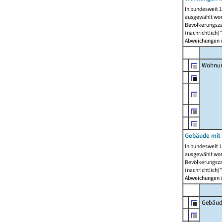
In bundesweit 1
ausgewählt wor
Bevölkerungszah
(nachrichtlich)"
Abweichungen i
Wohnun
Gebäude mit 
In bundesweit 1
ausgewählt wor
Bevölkerungszah
(nachrichtlich)"
Abweichungen i
Gebäud