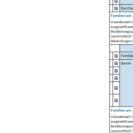
Durchsc
Familien am 
In bundesweit 1
ausgewählt wor
Bevölkerungszah
(nachrichtlich)"
Abweichungen i
Familie
davon
Familien am 
In bundesweit 1
ausgewählt wor
Bevölkerungszah
(nachrichtlich)"