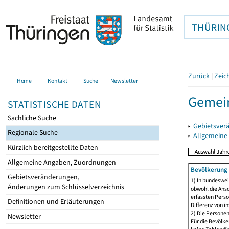
THÜRIN
Zurück
|
Zeic
Home
Kontakt
Suche
Newsletter
Gemein
STATISTISCHE DATEN
Sachliche Suche
▸
Gebietsver
Regionale Suche
▸
Allgemeine
Kürzlich bereitgestellte Daten
Allgemeine Angaben, Zuordnungen
Bevölkerung 
Gebietsveränderungen,
1) In bundeswei
Änderungen zum Schlüsselverzeichnis
obwohl die Ansc
erfassten Perso
Definitionen und Erläuterungen
Differenz von i
2) Die Persone
Newsletter
Für die Bevölke