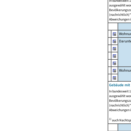
In bundesweit 1
ausgewählt wor
Bevölkerungszah
(nachrichtlich)"
Abweichungen i
Wohnun
Darunt
Wohnun
Gebäude mit
In bundesweit 1
ausgewählt wor
Bevölkerungszah
(nachrichtlich)"
Abweichungen i
1)
auch Nachtsp