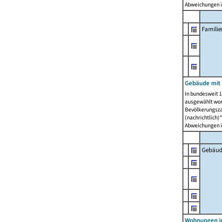
Abweichungen i
Famili
Gebäude mit
In bundesweit 1
ausgewählt wor
Bevölkerungszah
(nachrichtlich)"
Abweichungen i
Gebäud
Wohnungen i