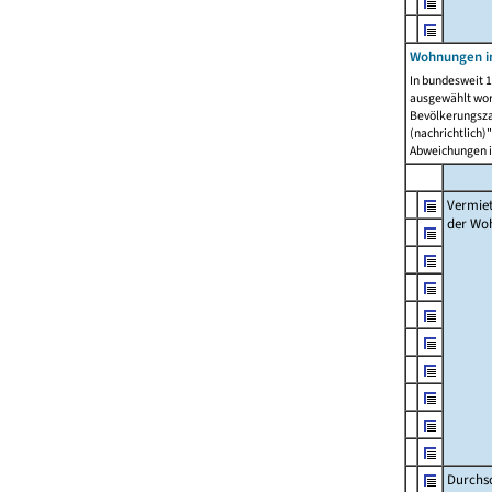
Wohnungen in
In bundesweit 1
ausgewählt wor
Bevölkerungszah
(nachrichtlich)"
Abweichungen i
Vermie
der Wo
Durchs