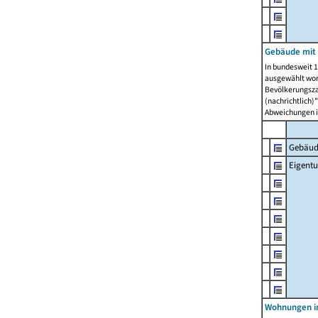
Gebäude mit
In bundesweit 1
ausgewählt wor
Bevölkerungszah
(nachrichtlich)"
Abweichungen i
Gebäud
Eigent
Wohnungen in