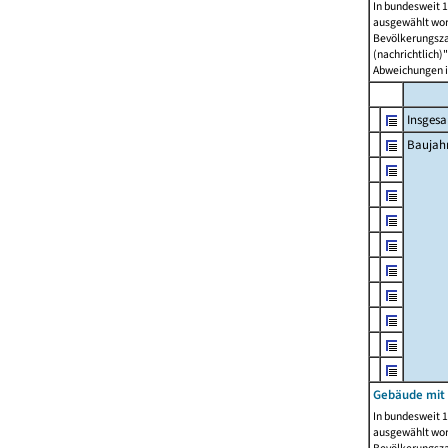
In bundesweit 1
ausgewählt wor
Bevölkerungszah
(nachrichtlich)"
Abweichungen i
Insges
Baujahr
Gebäude mit
In bundesweit 1
ausgewählt wor