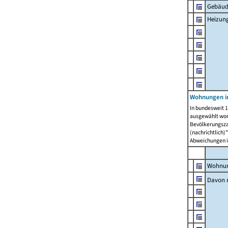
Gebäud
Heizun
Wohnungen i
In bundesweit 1
ausgewählt wor
Bevölkerungszah
(nachrichtlich)"
Abweichungen i
Wohnun
Davon 