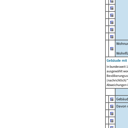
Wohnun
Wohnfl
Gebäude mit
In bundesweit 1
ausgewählt wor
Bevölkerungszah
(nachrichtlich)"
Abweichungen i
Gebäud
Davon m