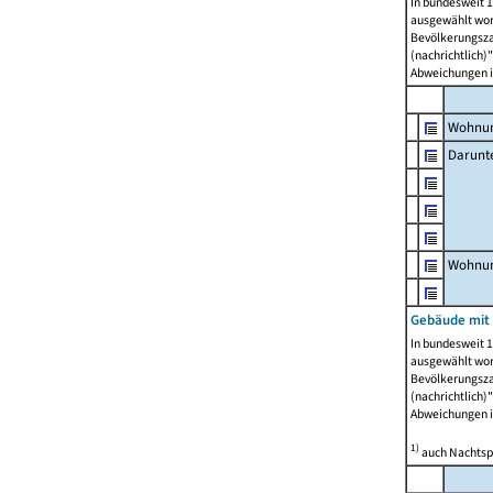
In bundesweit 1
ausgewählt wor
Bevölkerungszah
(nachrichtlich)"
Abweichungen i
Wohnun
Darunt
Wohnun
Gebäude mit
In bundesweit 1
ausgewählt wor
Bevölkerungszah
(nachrichtlich)"
Abweichungen i
1)
auch Nachtsp