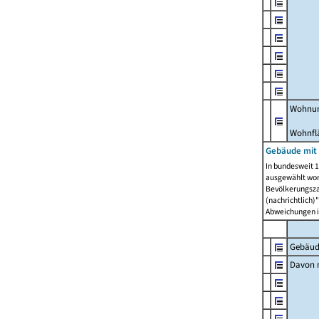
Wohnun
Wohnfl
Gebäude mit
In bundesweit 1
ausgewählt wor
Bevölkerungszah
(nachrichtlich)"
Abweichungen i
Gebäud
Davon m