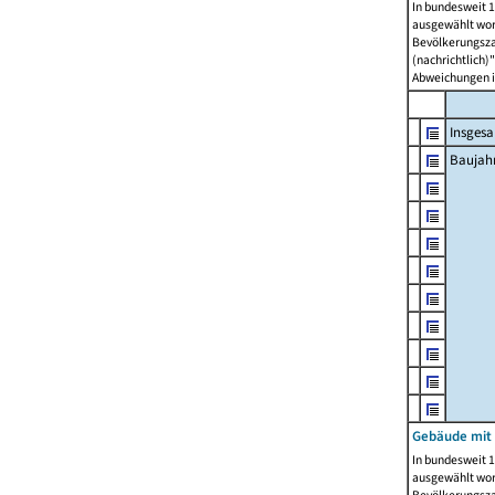
In bundesweit 1
ausgewählt wor
Bevölkerungszah
(nachrichtlich)"
Abweichungen i
Insges
Baujahr
Gebäude mit
In bundesweit 1
ausgewählt wor