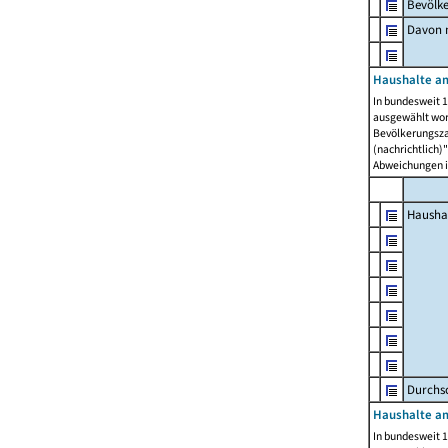
Bevölk
Davon m
Haushalte am
In bundesweit 1
ausgewählt wor
Bevölkerungszah
(nachrichtlich)"
Abweichungen i
Hausha
Durchsc
Haushalte am
In bundesweit 1