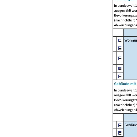
In bundesweit 1
ausgewählt wor
Bevölkerungszah
(nachrichtlich)"
Abweichungen i
Wohnun
Gebäude mit 
In bundesweit 1
ausgewählt wor
Bevölkerungszah
(nachrichtlich)"
Abweichungen i
Gebäud