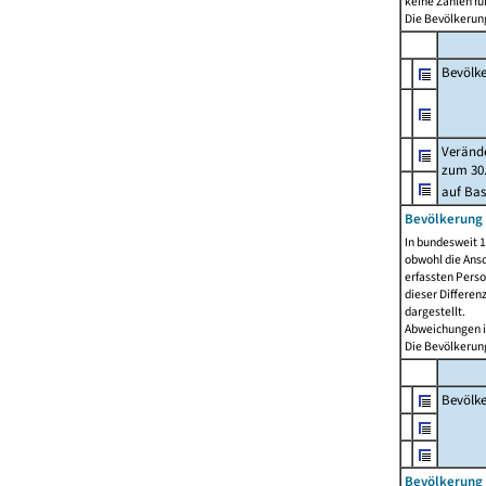
keine Zahlen f
Die Bevölkerung
Bevölk
Verände
zum 30.
auf Bas
Bevölkerung 
In bundesweit 1
obwohl die Ansc
erfassten Pers
dieser Differen
dargestellt.
Abweichungen i
Die Bevölkerung
Bevölk
Bevölkerung 