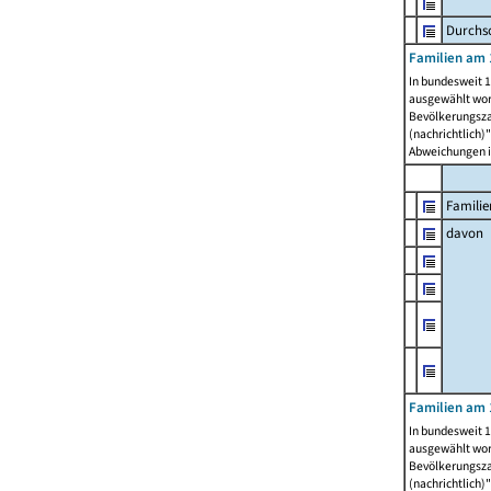
Durchsc
Familien am 
In bundesweit 1
ausgewählt wor
Bevölkerungszah
(nachrichtlich)"
Abweichungen i
Familie
davon
Familien am 
In bundesweit 1
ausgewählt wor
Bevölkerungszah
(nachrichtlich)"