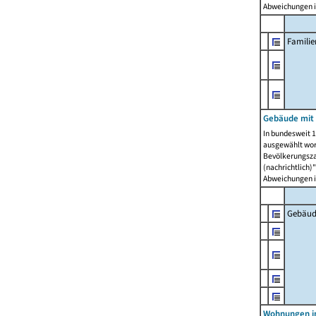
Abweichungen i
Famili
Gebäude mit
In bundesweit 1
ausgewählt wor
Bevölkerungszah
(nachrichtlich)"
Abweichungen i
Gebäud
Wohnungen i