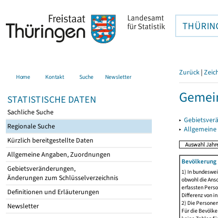
THÜRIN
Zurück
|
Zeic
Home
Kontakt
Suche
Newsletter
Gemei
STATISTISCHE DATEN
Sachliche Suche
▸
Gebietsver
Regionale Suche
▸
Allgemeine
Kürzlich bereitgestellte Daten
Allgemeine Angaben, Zuordnungen
Bevölkerung 
Gebietsveränderungen,
1) In bundeswei
Änderungen zum Schlüsselverzeichnis
obwohl die Ansc
erfassten Perso
Definitionen und Erläuterungen
Differenz von i
2) Die Persone
Newsletter
Für die Bevölke