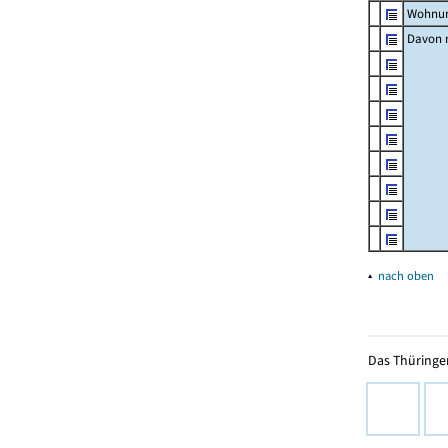
Wohnun
Davon m
▴
nach oben
Das Thüringer