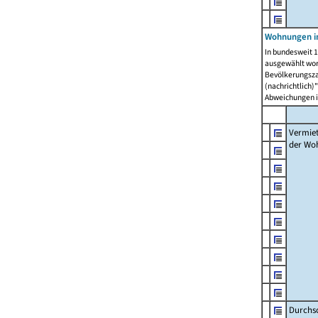
Wohnungen in
In bundesweit 1
ausgewählt wor
Bevölkerungszah
(nachrichtlich)"
Abweichungen i
Vermie
der Wo
Durchs