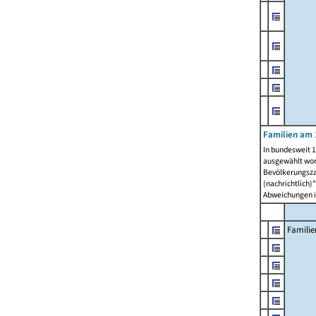
Familien am 
In bundesweit 1
ausgewählt wor
Bevölkerungszah
(nachrichtlich)"
Abweichungen i
Familie