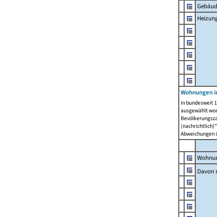
Gebäud
Heizun
Wohnungen i
In bundesweit 1
ausgewählt wor
Bevölkerungszah
(nachrichtlich)"
Abweichungen i
Wohnun
Davon 