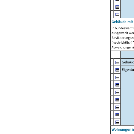
Gebäude mit
In bundesweit 1
ausgewählt wor
Bevölkerungszah
(nachrichtlich)"
Abweichungen i
Gebäud
Eigent
Wohnungen in