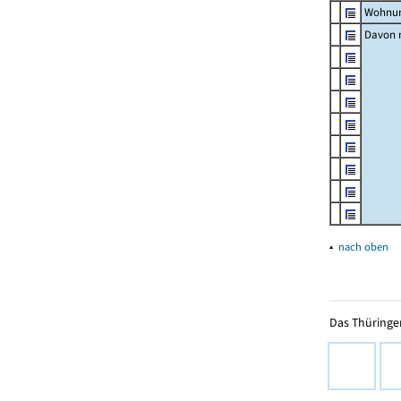
Wohnun
Davon m
▴
nach oben
Das Thüringer