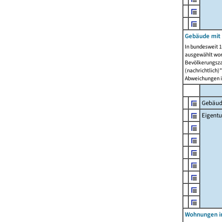
Gebäude mit
In bundesweit 1
ausgewählt wor
Bevölkerungszah
(nachrichtlich)"
Abweichungen i
Gebäud
Eigent
Wohnungen in