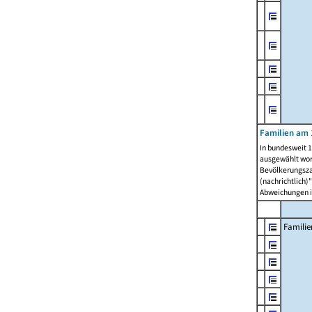
Familien am 
In bundesweit 1
ausgewählt wor
Bevölkerungszah
(nachrichtlich)"
Abweichungen i
Familie