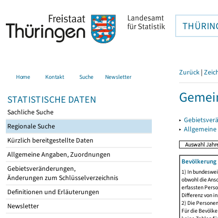
THÜRIN
Zurück
|
Zeic
Home
Kontakt
Suche
Newsletter
Gemein
STATISTISCHE DATEN
Sachliche Suche
▸
Gebietsver
Regionale Suche
▸
Allgemeine
Kürzlich bereitgestellte Daten
Allgemeine Angaben, Zuordnungen
Bevölkerung 
Gebietsveränderungen,
1) In bundeswei
Änderungen zum Schlüsselverzeichnis
obwohl die Ansc
erfassten Perso
Definitionen und Erläuterungen
Differenz von i
2) Die Persone
Newsletter
Für die Bevölke