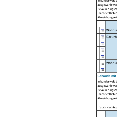
In bundesweit 1
ausgewählt wor
Bevölkerungszah
(nachrichtlich)"
Abweichungen i
Wohnun
Darunt
Wohnun
Gebäude mit
In bundesweit 1
ausgewählt wor
Bevölkerungszah
(nachrichtlich)"
Abweichungen i
1)
auch Nachtsp