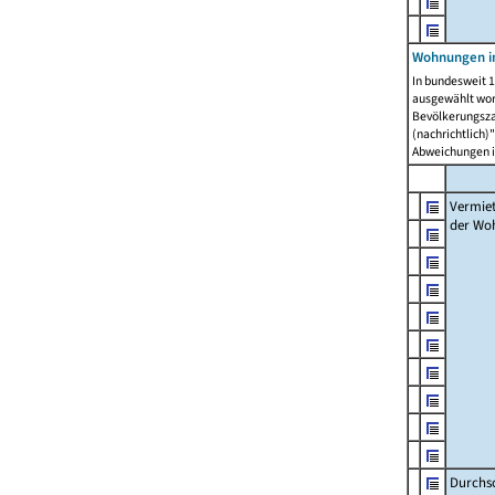
Wohnungen in
In bundesweit 1
ausgewählt wor
Bevölkerungszah
(nachrichtlich)"
Abweichungen i
Vermie
der Wo
Durchs