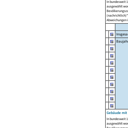
In bundesweit 1
ausgewählt wor
Bevölkerungszah
(nachrichtlich)"
Abweichungen i
Insges
Baujahr
Gebäude mit
In bundesweit 1
ausgewählt wor