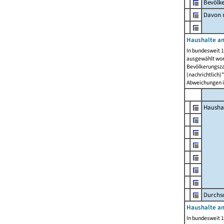
Bevölk
Davon m
Haushalte am
In bundesweit 1
ausgewählt wor
Bevölkerungszah
(nachrichtlich)"
Abweichungen i
Hausha
Durchsc
Haushalte am
In bundesweit 1