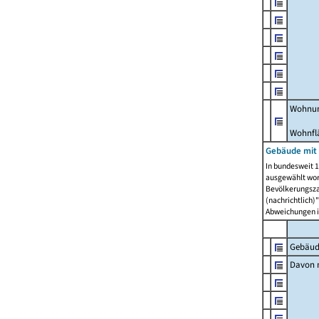
Wohnun
Wohnfl
Gebäude mit
In bundesweit 1
ausgewählt wor
Bevölkerungszah
(nachrichtlich)"
Abweichungen i
Gebäud
Davon m