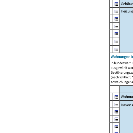
Gebäud
Heizun
Wohnungen i
In bundesweit 1
ausgewählt wor
Bevölkerungszah
(nachrichtlich)"
Abweichungen i
Wohnun
Davon 