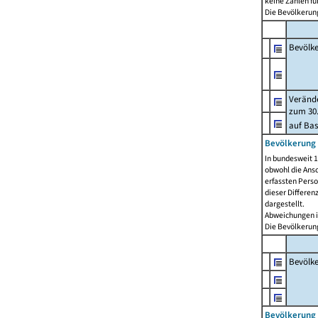
keine Zahlen f
Die Bevölkerung
Bevölk
Verände
zum 30.
auf Bas
Bevölkerung 
In bundesweit 1
obwohl die Ansc
erfassten Pers
dieser Differen
dargestellt.
Abweichungen i
Die Bevölkerung
Bevölk
Bevölkerung 