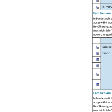
Durchsc
Familien am 
In bundesweit 1
ausgewählt wor
Bevölkerungszah
(nachrichtlich)"
Abweichungen i
Familie
davon
Familien am 
In bundesweit 1
ausgewählt wor
Bevölkerungszah
(nachrichtlich)"