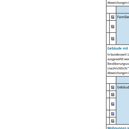
Abweichungen i
Famili
Gebäude mit
In bundesweit 1
ausgewählt wor
Bevölkerungszah
(nachrichtlich)"
Abweichungen i
Gebäud
Wohnungen i