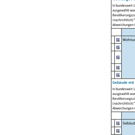
In bundesweit 1
ausgewählt wor
Bevölkerungszah
(nachrichtlich)"
Abweichungen i
Wohnun
Gebäude mit 
In bundesweit 1
ausgewählt wor
Bevölkerungszah
(nachrichtlich)"
Abweichungen i
Gebäud