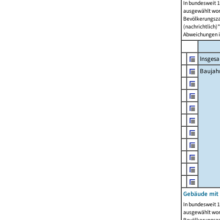
In bundesweit 1
ausgewählt wor
Bevölkerungszah
(nachrichtlich)"
Abweichungen i
Insges
Baujahr
Gebäude mit
In bundesweit 1
ausgewählt wor