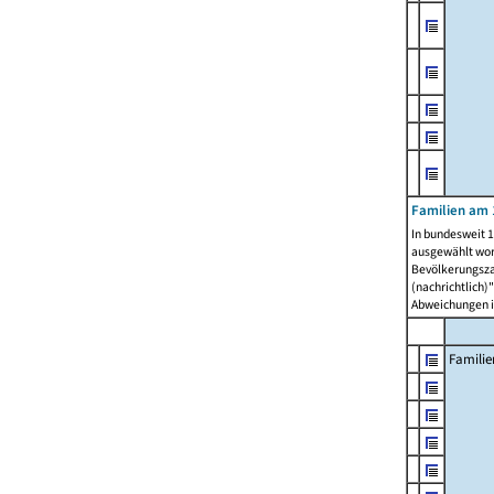
Familien am 
In bundesweit 1
ausgewählt wor
Bevölkerungszah
(nachrichtlich)"
Abweichungen i
Familie