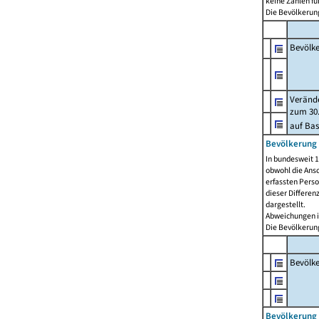
keine Zahlen f
Die Bevölkerung
Bevölk
Verände
zum 30.
auf Bas
Bevölkerung 
In bundesweit 1
obwohl die Ansc
erfassten Pers
dieser Differen
dargestellt.
Abweichungen i
Die Bevölkerung
Bevölk
Bevölkerung 