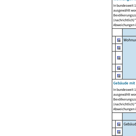
In bundesweit 1
ausgewählt wor
Bevölkerungszah
(nachrichtlich)"
Abweichungen i
Wohnun
Gebäude mit 
In bundesweit 1
ausgewählt wor
Bevölkerungszah
(nachrichtlich)"
Abweichungen i
Gebäud