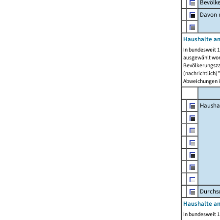
Bevölk
Davon m
Haushalte am
In bundesweit 1
ausgewählt wor
Bevölkerungszah
(nachrichtlich)"
Abweichungen i
Hausha
Durchsc
Haushalte am
In bundesweit 1