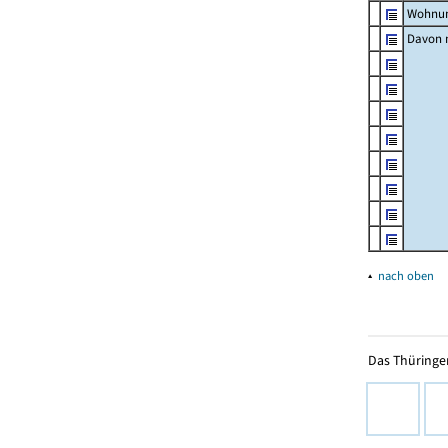
Wohnun
Davon m
▴
nach oben
Das Thüringer