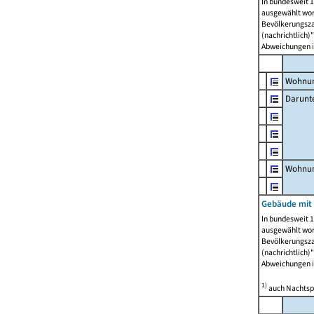
In bundesweit 1
ausgewählt wor
Bevölkerungszah
(nachrichtlich)"
Abweichungen i
Wohnun
Darunt
Wohnun
Gebäude mit
In bundesweit 1
ausgewählt wor
Bevölkerungszah
(nachrichtlich)"
Abweichungen i
1)
auch Nachtsp