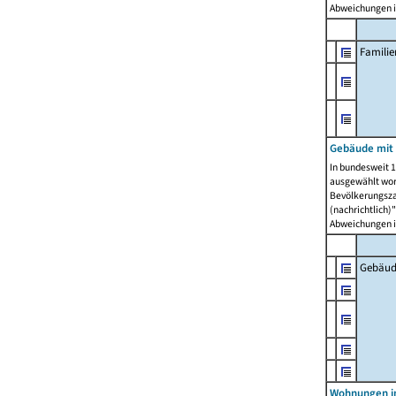
Abweichungen i
Famili
Gebäude mit
In bundesweit 1
ausgewählt wor
Bevölkerungszah
(nachrichtlich)"
Abweichungen i
Gebäud
Wohnungen i