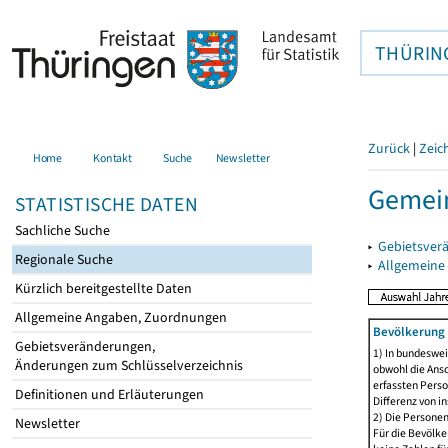
THÜRIN
Zurück
|
Zeic
Home
Kontakt
Suche
Newsletter
Gemein
STATISTISCHE DATEN
Sachliche Suche
▸
Gebietsver
Regionale Suche
▸
Allgemeine
Kürzlich bereitgestellte Daten
Allgemeine Angaben, Zuordnungen
Bevölkerung 
Gebietsveränderungen,
1) In bundeswei
Änderungen zum Schlüsselverzeichnis
obwohl die Ansc
erfassten Perso
Definitionen und Erläuterungen
Differenz von i
2) Die Persone
Newsletter
Für die Bevölke