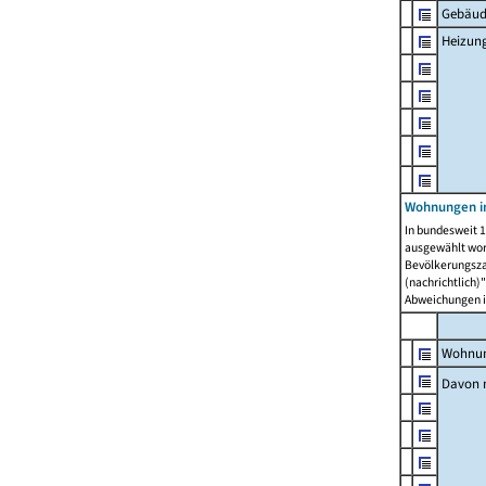
Gebäud
Heizun
Wohnungen i
In bundesweit 1
ausgewählt wor
Bevölkerungszah
(nachrichtlich)"
Abweichungen i
Wohnun
Davon 