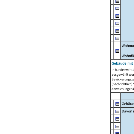
Wohnun
Wohnfl
Gebäude mit
In bundesweit 1
ausgewählt wor
Bevölkerungszah
(nachrichtlich)"
Abweichungen i
Gebäud
Davon m