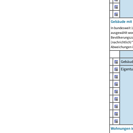
Gebäude mit
In bundesweit 1
ausgewählt wor
Bevölkerungszah
(nachrichtlich)"
Abweichungen i
Gebäud
Eigent
Wohnungen in