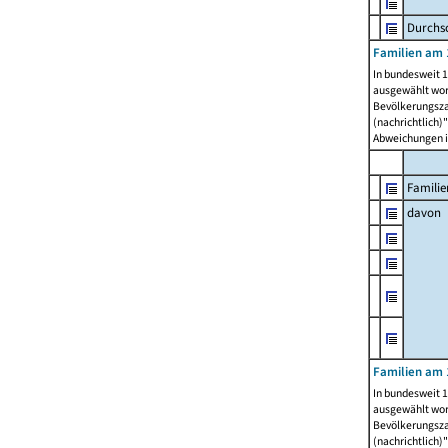
Durchsc
Familien am 
In bundesweit 1
ausgewählt wor
Bevölkerungszah
(nachrichtlich)"
Abweichungen i
Familie
davon
Familien am 
In bundesweit 1
ausgewählt wor
Bevölkerungszah
(nachrichtlich)"