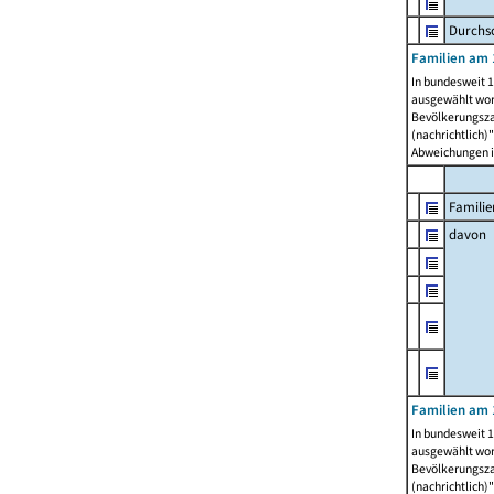
Durchsc
Familien am 
In bundesweit 1
ausgewählt wor
Bevölkerungszah
(nachrichtlich)"
Abweichungen i
Familie
davon
Familien am 
In bundesweit 1
ausgewählt wor
Bevölkerungszah
(nachrichtlich)"