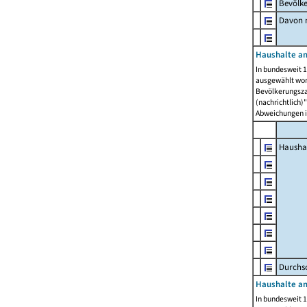
Bevölk
Davon m
Haushalte am
In bundesweit 1
ausgewählt wor
Bevölkerungszah
(nachrichtlich)"
Abweichungen i
Hausha
Durchsc
Haushalte am
In bundesweit 1