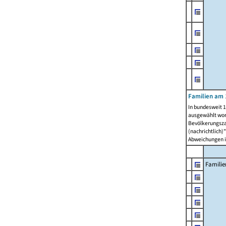
Familien am 
In bundesweit 1
ausgewählt wor
Bevölkerungszah
(nachrichtlich)"
Abweichungen i
Familie