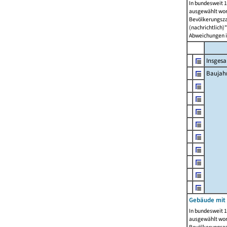
In bundesweit 1
ausgewählt wor
Bevölkerungszah
(nachrichtlich)"
Abweichungen i
Insges
Baujahr
Gebäude mit
In bundesweit 1
ausgewählt wor