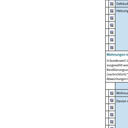
Gebäud
Heizun
Wohnungen i
In bundesweit 1
ausgewählt wor
Bevölkerungszah
(nachrichtlich)"
Abweichungen i
Wohnun
Davon 