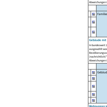
Abweichungen i
Famili
Gebäude mit
In bundesweit 1
ausgewählt wor
Bevölkerungszah
(nachrichtlich)"
Abweichungen i
Gebäud
Wohnungen i