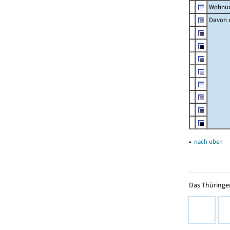
Wohnun
Davon m
▴
nach oben
Das Thüringer