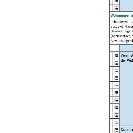
Wohnungen in
In bundesweit 1
ausgewählt wor
Bevölkerungszah
(nachrichtlich)"
Abweichungen i
Vermie
der Wo
Durchs