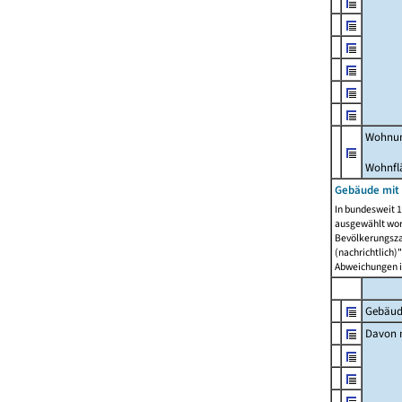
Wohnun
Wohnfl
Gebäude mit
In bundesweit 1
ausgewählt wor
Bevölkerungszah
(nachrichtlich)"
Abweichungen i
Gebäud
Davon m