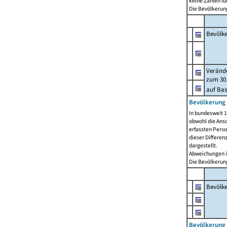
keine Zahlen f
Die Bevölkerung
Bevölk
Verände
zum 30.
auf Bas
Bevölkerung 
In bundesweit 1
obwohl die Ansc
erfassten Pers
dieser Differen
dargestellt.
Abweichungen i
Die Bevölkerung
Bevölk
Bevölkerung 