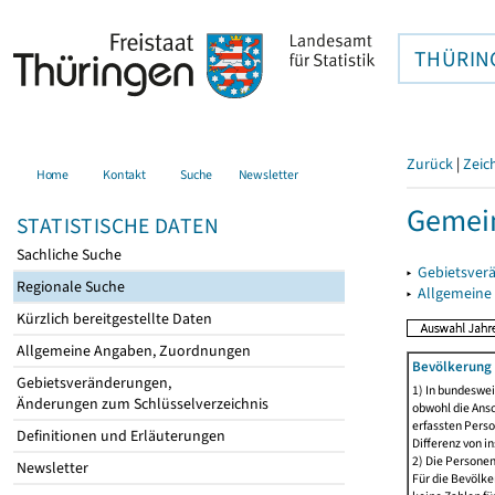
THÜRIN
Zurück
|
Zeic
Home
Kontakt
Suche
Newsletter
Gemein
STATISTISCHE DATEN
Sachliche Suche
▸
Gebietsver
Regionale Suche
▸
Allgemeine
Kürzlich bereitgestellte Daten
Allgemeine Angaben, Zuordnungen
Bevölkerung 
Gebietsveränderungen,
1) In bundeswei
Änderungen zum Schlüsselverzeichnis
obwohl die Ansc
erfassten Perso
Definitionen und Erläuterungen
Differenz von i
2) Die Persone
Newsletter
Für die Bevölke