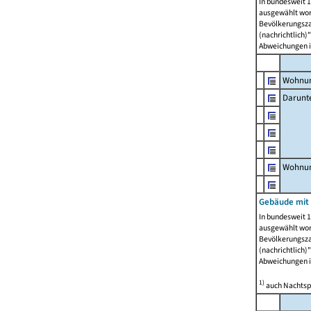
In bundesweit 1
ausgewählt wor
Bevölkerungszah
(nachrichtlich)"
Abweichungen i
Wohnun
Darunt
Wohnun
Gebäude mit
In bundesweit 1
ausgewählt wor
Bevölkerungszah
(nachrichtlich)"
Abweichungen i
1)
auch Nachtsp