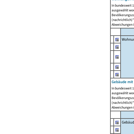
In bundesweit 1
ausgewählt wor
Bevölkerungszah
(nachrichtlich)"
Abweichungen i
Wohnun
Gebäude mit 
In bundesweit 1
ausgewählt wor
Bevölkerungszah
(nachrichtlich)"
Abweichungen i
Gebäud