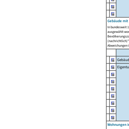
Gebäude mit
In bundesweit 1
ausgewählt wor
Bevölkerungszah
(nachrichtlich)"
Abweichungen i
Gebäud
Eigent
Wohnungen in