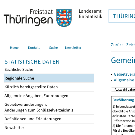
THÜRIN
Zurück
|
Zeic
Home
Kontakt
Suche
Newsletter
Gemei
STATISTISCHE DATEN
Sachliche Suche
▸
Gebietsver
Regionale Suche
▸
Allgemeine
Kürzlich bereitgestellte Daten
Allgemeine Angaben, Zuordnungen
Bevölkerung 
Gebietsveränderungen,
1) In bundeswei
Änderungen zum Schlüsselverzeichnis
obwohl die Ansc
erfassten Perso
Definitionen und Erläuterungen
Differenz von i
2) Die Persone
Newsletter
Für die Bevölke