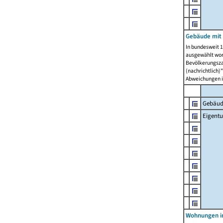
Gebäude mit
In bundesweit 1
ausgewählt wor
Bevölkerungszah
(nachrichtlich)"
Abweichungen i
Gebäud
Eigent
Wohnungen in