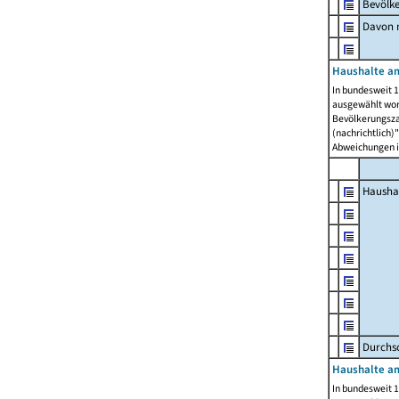
Bevölk
Davon m
Haushalte am
In bundesweit 1
ausgewählt wor
Bevölkerungszah
(nachrichtlich)"
Abweichungen i
Hausha
Durchsc
Haushalte am
In bundesweit 1