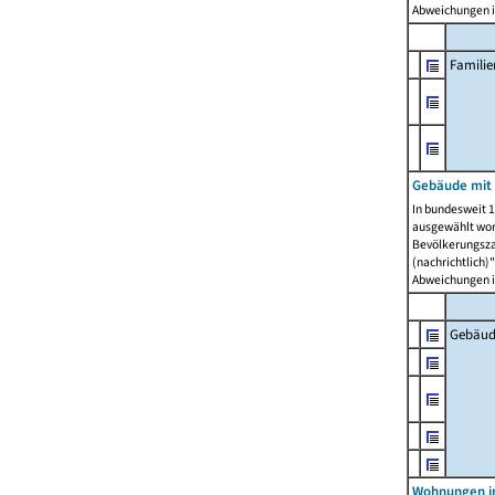
Abweichungen i
Famili
Gebäude mit
In bundesweit 1
ausgewählt wor
Bevölkerungszah
(nachrichtlich)"
Abweichungen i
Gebäud
Wohnungen i