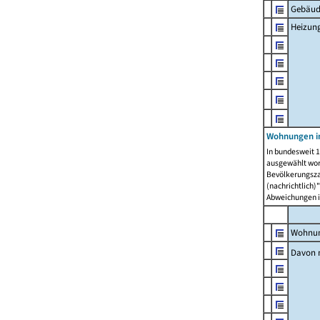
Gebäud
Heizun
Wohnungen i
In bundesweit 1
ausgewählt wor
Bevölkerungszah
(nachrichtlich)"
Abweichungen i
Wohnun
Davon 