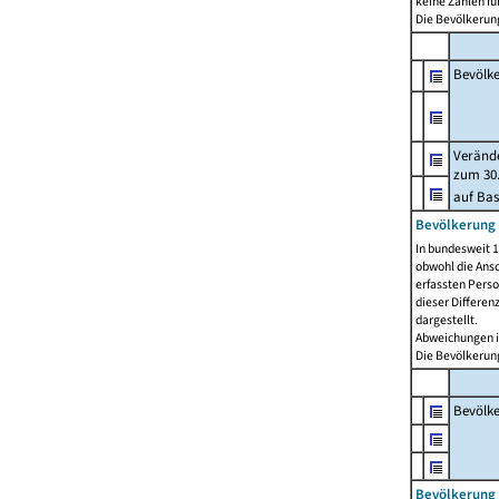
keine Zahlen f
Die Bevölkerung
Bevölk
Verände
zum 30.
auf Bas
Bevölkerung 
In bundesweit 1
obwohl die Ansc
erfassten Pers
dieser Differen
dargestellt.
Abweichungen i
Die Bevölkerung
Bevölk
Bevölkerung 