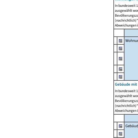
In bundesweit 1
ausgewählt wor
Bevölkerungszah
(nachrichtlich)"
Abweichungen i
Wohnun
Gebäude mit 
In bundesweit 1
ausgewählt wor
Bevölkerungszah
(nachrichtlich)"
Abweichungen i
Gebäud