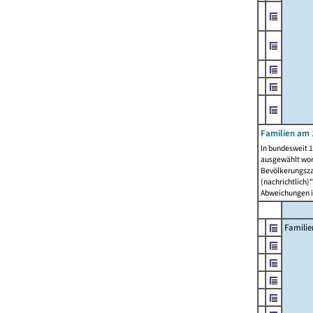
Familien am 
In bundesweit 1
ausgewählt wor
Bevölkerungszah
(nachrichtlich)"
Abweichungen i
Familie