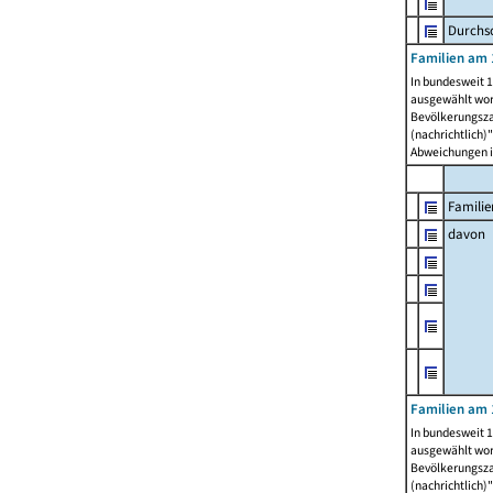
Durchsc
Familien am 
In bundesweit 1
ausgewählt wor
Bevölkerungszah
(nachrichtlich)"
Abweichungen i
Familie
davon
Familien am 
In bundesweit 1
ausgewählt wor
Bevölkerungszah
(nachrichtlich)"