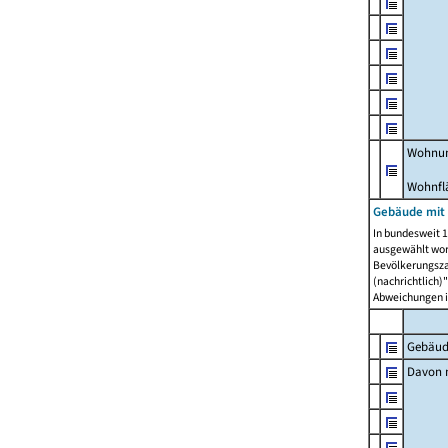
Wohnun
Wohnfl
Gebäude mit
In bundesweit 1
ausgewählt wor
Bevölkerungszah
(nachrichtlich)"
Abweichungen i
Gebäud
Davon m