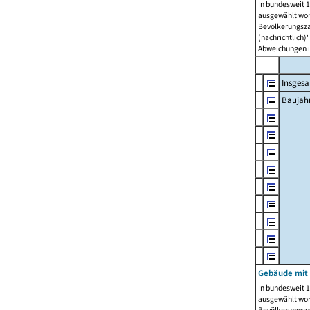
In bundesweit 1
ausgewählt wor
Bevölkerungszah
(nachrichtlich)"
Abweichungen i
Insges
Baujahr
Gebäude mit
In bundesweit 1
ausgewählt wor