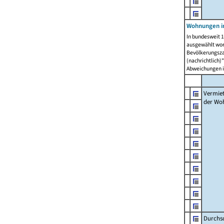
Wohnungen in
In bundesweit 1
ausgewählt wor
Bevölkerungszah
(nachrichtlich)"
Abweichungen i
Vermie
der Wo
Durchs