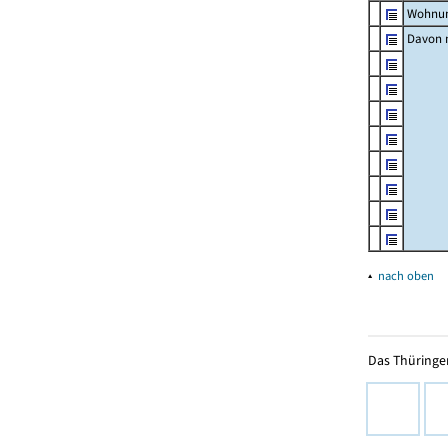
Wohnun
Davon m
▴
nach oben
Das Thüringer