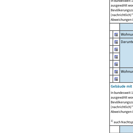
In bundesweit 1
ausgewählt wor
Bevölkerungszah
(nachrichtlich)"
Abweichungen i
Wohnun
Darunt
Wohnun
Gebäude mit
In bundesweit 1
ausgewählt wor
Bevölkerungszah
(nachrichtlich)"
Abweichungen i
1)
auch Nachtsp