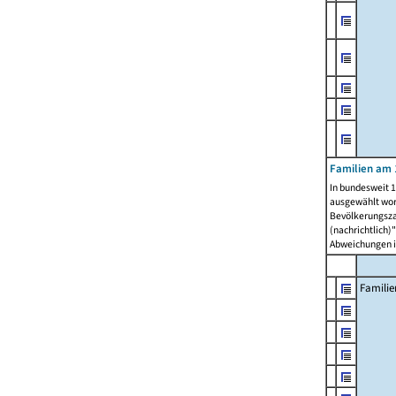
Familien am 
In bundesweit 1
ausgewählt wor
Bevölkerungszah
(nachrichtlich)"
Abweichungen i
Familie