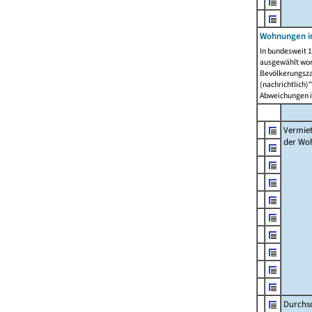
Wohnungen in
In bundesweit 1
ausgewählt wor
Bevölkerungszah
(nachrichtlich)"
Abweichungen i
Vermie
der Wo
Durchs