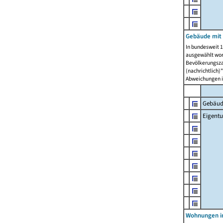
Gebäude mit
In bundesweit 1
ausgewählt wor
Bevölkerungszah
(nachrichtlich)"
Abweichungen i
Gebäud
Eigent
Wohnungen in