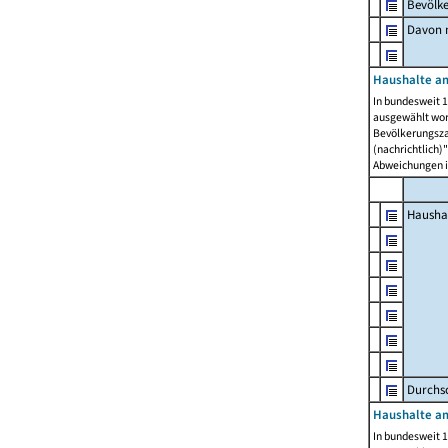
Bevölk
Davon m
Haushalte am
In bundesweit 1
ausgewählt wor
Bevölkerungszah
(nachrichtlich)"
Abweichungen i
Hausha
Durchsc
Haushalte am
In bundesweit 1