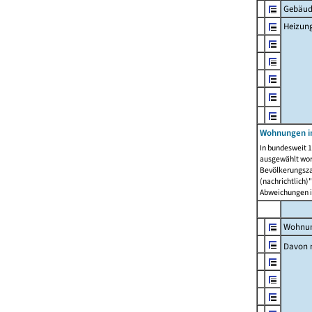
Gebäud
Heizun
Wohnungen i
In bundesweit 1
ausgewählt wor
Bevölkerungszah
(nachrichtlich)"
Abweichungen i
Wohnun
Davon 