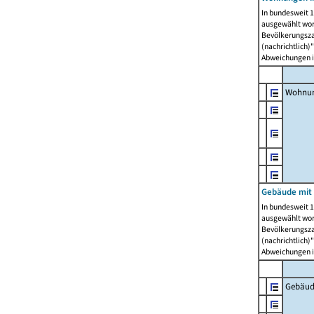
In bundesweit 1
ausgewählt wor
Bevölkerungszah
(nachrichtlich)"
Abweichungen i
Wohnun
Gebäude mit 
In bundesweit 1
ausgewählt wor
Bevölkerungszah
(nachrichtlich)"
Abweichungen i
Gebäud