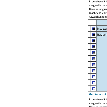
In bundesweit 1
ausgewählt wor
Bevölkerungszah
(nachrichtlich)"
Abweichungen i
Insges
Baujahr
Gebäude mit
In bundesweit 1
ausgewählt wor