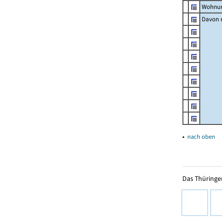
Wohnun
Davon m
▴
nach oben
Das Thüringer