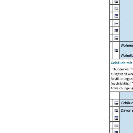
Wohnun
Wohnfl
Gebäude mit
In bundesweit 1
ausgewählt wor
Bevölkerungszah
(nachrichtlich)"
Abweichungen i
Gebäud
Davon m