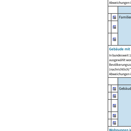
Abweichungen i
Famili
Gebäude mit
In bundesweit 1
ausgewählt wor
Bevölkerungszah
(nachrichtlich)"
Abweichungen i
Gebäud
Wohnungen i