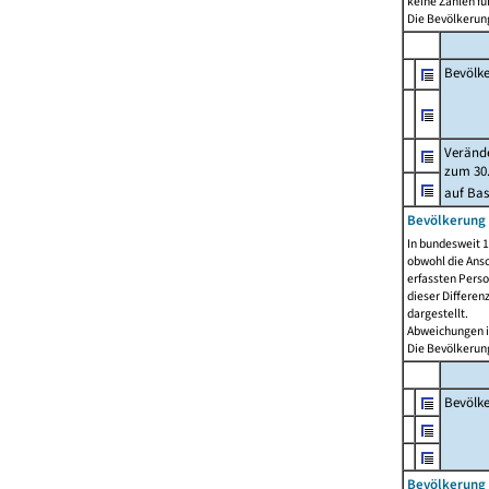
keine Zahlen f
Die Bevölkerung
Bevölk
Verände
zum 30.
auf Bas
Bevölkerung 
In bundesweit 1
obwohl die Ansc
erfassten Pers
dieser Differen
dargestellt.
Abweichungen i
Die Bevölkerung
Bevölk
Bevölkerung 