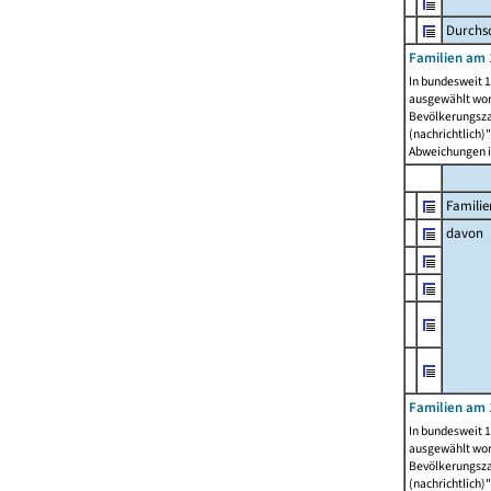
Durchsc
Familien am 
In bundesweit 1
ausgewählt wor
Bevölkerungszah
(nachrichtlich)"
Abweichungen i
Familie
davon
Familien am 
In bundesweit 1
ausgewählt wor
Bevölkerungszah
(nachrichtlich)"