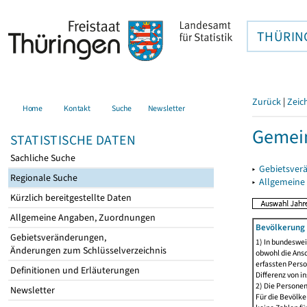
THÜRIN
Zurück
|
Zeic
Home
Kontakt
Suche
Newsletter
Gemein
STATISTISCHE DATEN
Sachliche Suche
▸
Gebietsver
Regionale Suche
▸
Allgemeine
Kürzlich bereitgestellte Daten
Allgemeine Angaben, Zuordnungen
Bevölkerung 
Gebietsveränderungen,
1) In bundeswei
Änderungen zum Schlüsselverzeichnis
obwohl die Ansc
erfassten Perso
Definitionen und Erläuterungen
Differenz von i
2) Die Persone
Newsletter
Für die Bevölke