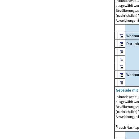
In bundesweit 1
ausgewählt wor
Bevölkerungszah
(nachrichtlich)"
Abweichungen i
Wohnun
Darunt
Wohnun
Gebäude mit
In bundesweit 1
ausgewählt wor
Bevölkerungszah
(nachrichtlich)"
Abweichungen i
1)
auch Nachtsp