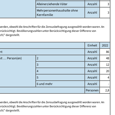
Alleinerziehende Väter
Anzahl
3
Mehrpersonenhaushalte ohne
Anzahl
3
Kernfamilie
 werden, obwohl die Anschriften für die Zensusbefragung ausgewählt worden waren. An
rücksichtigt. Bevölkerungszahlen unter Berücksichtigung dieser Differenz von
ch)" dargestellt.
Einheit
2022
mt
Anzahl
86
it … Person(en)
2
Anzahl
48
3
Anzahl
12
4
Anzahl
20
5
Anzahl
4
6 und mehr
Anzahl
-
Personen
2,8
 werden, obwohl die Anschriften für die Zensusbefragung ausgewählt worden waren. An
rücksichtigt. Bevölkerungszahlen unter Berücksichtigung dieser Differenz von
ch)" dargestellt.