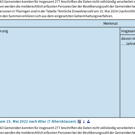
63 Gemeinden konnten für insgesamt 277 Anschriften die Daten nicht vollständig verarbeitet
ten werden die melderechtlich erfassten Personen bei der Bevölkerungszahl der Gemeinden be
rsonen in Thüringen sind in der Tabelle "Amtliche Einwohnerzahl am 15. Mai 2024 (nachrichtli
n den Summen erklären sich aus dem eingesetzten Geheimhaltungsverfahren.
Merkmal
erung
insgesa
davon im
… Jahr
am 15. Mai 2022 nach Alter (7 Altersklassen)
63 Gemeinden konnten für insgesamt 277 Anschriften die Daten nicht vollständig verarbeitet
ten werden die melderechtlich erfassten Personen bei der Bevölkerungszahl der Gemeinden be