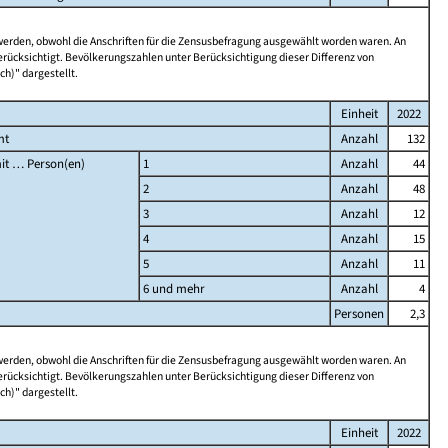
 werden, obwohl die Anschriften für die Zensusbefragung ausgewählt worden waren. An
rücksichtigt. Bevölkerungszahlen unter Berücksichtigung dieser Differenz von
ch)" dargestellt.
Einheit
2022
mt
Anzahl
132
it … Person(en)
1
Anzahl
44
2
Anzahl
48
3
Anzahl
12
4
Anzahl
15
5
Anzahl
11
6 und mehr
Anzahl
4
Personen
2,3
 werden, obwohl die Anschriften für die Zensusbefragung ausgewählt worden waren. An
rücksichtigt. Bevölkerungszahlen unter Berücksichtigung dieser Differenz von
ch)" dargestellt.
Einheit
2022