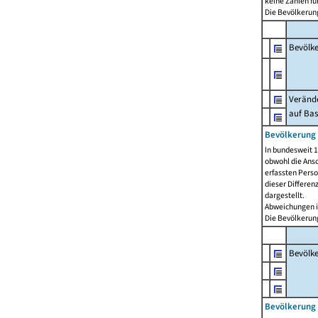
keine Zahlen f
Die Bevölkerung
Bevölk
Verände
auf Bas
Bevölkerung 
In bundesweit 1
obwohl die Ansc
erfassten Pers
dieser Differen
dargestellt.
Abweichungen i
Die Bevölkerung
Bevölk
Bevölkerung 