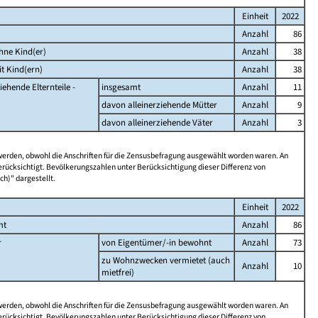
Einheit
2022
Anzahl
86
hne Kind(er)
Anzahl
38
t Kind(ern)
Anzahl
38
iehende Elternteile -
insgesamt
Anzahl
11
davon alleinerziehende Mütter
Anzahl
9
davon alleinerziehende Väter
Anzahl
3
 werden, obwohl die Anschriften für die Zensusbefragung ausgewählt worden waren. An
rücksichtigt. Bevölkerungszahlen unter Berücksichtigung dieser Differenz von
ch)" dargestellt.
Einheit
2022
mt
Anzahl
86
r
von Eigentümer/-in bewohnt
Anzahl
73
zu Wohnzwecken vermietet (auch
Anzahl
10
mietfrei)
 werden, obwohl die Anschriften für die Zensusbefragung ausgewählt worden waren. An
rücksichtigt. Bevölkerungszahlen unter Berücksichtigung dieser Differenz von