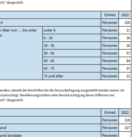
ch)" dargestellt.
Einheit
2022
mt
Personen
328
 Alter von … bis unter
unter 6
Personen
21
en
6 - 18
Personen
36
18 - 30
Personen
28
30 - 50
Personen
97
50 - 65
Personen
84
65 - 75
Personen
37
75 und älter
Personen
22
 werden, obwohl die Anschriften für die Zensusbefragung ausgewählt worden waren. An
rücksichtigt. Bevölkerungszahlen unter Berücksichtigung dieser Differenz von
ch)" dargestellt.
Einheit
2022
Personen
328
land
Personen
327
 und Sonstige
Personen
-