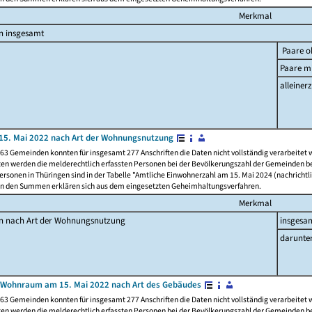
Merkmal
n insgesamt
Paare o
Paare mi
alleinerz
15. Mai 2022 nach Art der Wohnungsnutzung
63 Gemeinden konnten für insgesamt 277 Anschriften die Daten nicht vollständig verarbeitet
ten werden die melderechtlich erfassten Personen bei der Bevölkerungszahl der Gemeinden be
rsonen in Thüringen sind in der Tabelle "Amtliche Einwohnerzahl am 15. Mai 2024 (nachrichtli
n den Summen erklären sich aus dem eingesetzten Geheimhaltungsverfahren.
Merkmal
en nach Art der Wohnungsnutzung
insgesa
darunte
 Wohnraum am 15. Mai 2022 nach Art des Gebäudes
63 Gemeinden konnten für insgesamt 277 Anschriften die Daten nicht vollständig verarbeitet
ten werden die melderechtlich erfassten Personen bei der Bevölkerungszahl der Gemeinden be