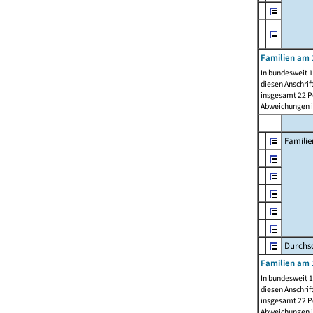
Familien am 
In bundesweit 1
diesen Anschrif
insgesamt 22 Pe
Abweichungen i
Familie
Durchsc
Familien am 
In bundesweit 1
diesen Anschrif
insgesamt 22 Pe
Abweichungen i