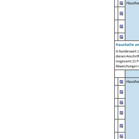
Hausha
Haushalte am
In bundesweit 1
diesen Anschrif
insgesamt 22 Pe
Abweichungen i
Hausha