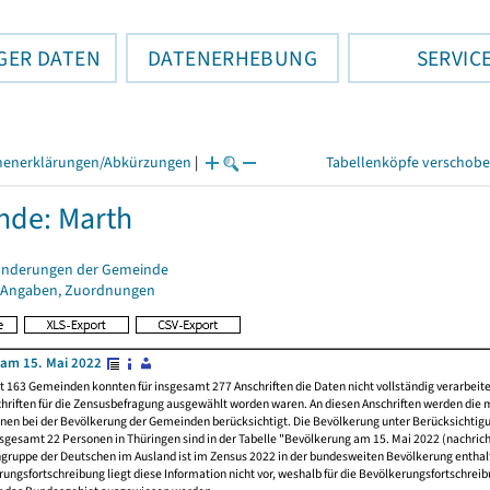
GER DATEN
DATENERHEBUNG
SERVIC
henerklärungen/Abkürzungen
|
Tabellenköpfe verschob
nde: Marth
änderungen der Gemeinde
 Angaben, Zuordnungen
am 15. Mai 2022
t 163 Gemeinden konnten für insgesamt 277 Anschriften die Daten nicht vollständig verarbeit
hriften für die Zensusbefragung ausgewählt worden waren. An diesen Anschriften werden die 
nen bei der Bevölkerung der Gemeinden berücksichtigt. Die Bevölkerung unter Berücksichtig
nsgesamt 22 Personen in Thüringen sind in der Tabelle "Bevölkerung am 15. Mai 2022 (nachricht
ngruppe der Deutschen im Ausland ist im Zensus 2022 in der bundesweiten Bevölkerung enthal
rungsfortschreibung liegt diese Information nicht vor, weshalb für die Bevölkerungsfortschrei