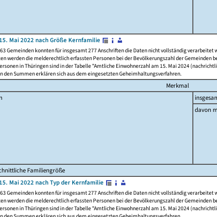
15. Mai 2022 nach Größe Kernfamilie
63 Gemeinden konnten für insgesamt 277 Anschriften die Daten nicht vollständig verarbeitet
ten werden die melderechtlich erfassten Personen bei der Bevölkerungszahl der Gemeinden be
rsonen in Thüringen sind in der Tabelle "Amtliche Einwohnerzahl am 15. Mai 2024 (nachrichtli
n den Summen erklären sich aus dem eingesetzten Geheimhaltungsverfahren.
Merkmal
n
insgesa
davon m
hnittliche Familiengröße
15. Mai 2022 nach Typ der Kernfamilie
63 Gemeinden konnten für insgesamt 277 Anschriften die Daten nicht vollständig verarbeitet
ten werden die melderechtlich erfassten Personen bei der Bevölkerungszahl der Gemeinden be
rsonen in Thüringen sind in der Tabelle "Amtliche Einwohnerzahl am 15. Mai 2024 (nachrichtli
n den Summen erklären sich aus dem eingesetzten Geheimhaltungsverfahren.