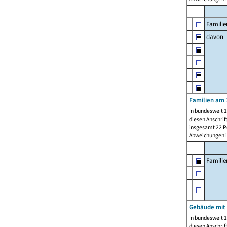
Familie
davon
Familien am 
In bundesweit 1
diesen Anschrif
insgesamt 22 Pe
Abweichungen i
Famili
Gebäude mit
In bundesweit 1
diesen Anschrif