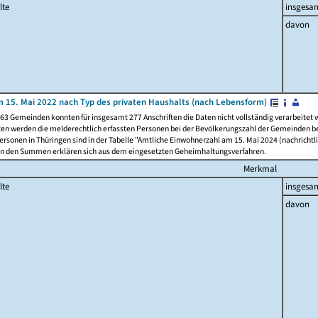
lte
insgesa
davon
 15. Mai 2022 nach Typ des privaten Haushalts (nach Lebensform)
63 Gemeinden konnten für insgesamt 277 Anschriften die Daten nicht vollständig verarbeitet
ten werden die melderechtlich erfassten Personen bei der Bevölkerungszahl der Gemeinden be
rsonen in Thüringen sind in der Tabelle "Amtliche Einwohnerzahl am 15. Mai 2024 (nachrichtli
n den Summen erklären sich aus dem eingesetzten Geheimhaltungsverfahren.
Merkmal
lte
insgesa
davon