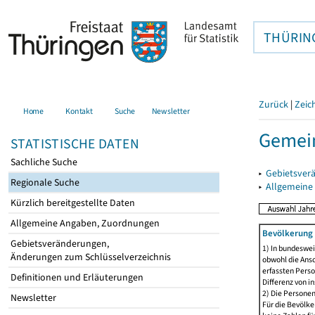
THÜRIN
Zurück
|
Zeic
Home
Kontakt
Suche
Newsletter
Gemei
STATISTISCHE DATEN
Sachliche Suche
▸
Gebietsver
Regionale Suche
▸
Allgemeine
Kürzlich bereitgestellte Daten
Allgemeine Angaben, Zuordnungen
Bevölkerung 
Gebietsveränderungen,
1) In bundeswei
Änderungen zum Schlüsselverzeichnis
obwohl die Ansc
erfassten Perso
Definitionen und Erläuterungen
Differenz von i
2) Die Persone
Newsletter
Für die Bevölke