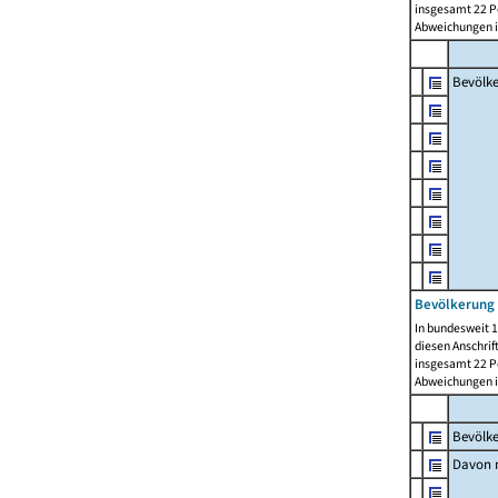
insgesamt 22 Pe
Abweichungen i
Bevölk
Bevölkerung 
In bundesweit 1
diesen Anschrif
insgesamt 22 Pe
Abweichungen i
Bevölk
Davon m