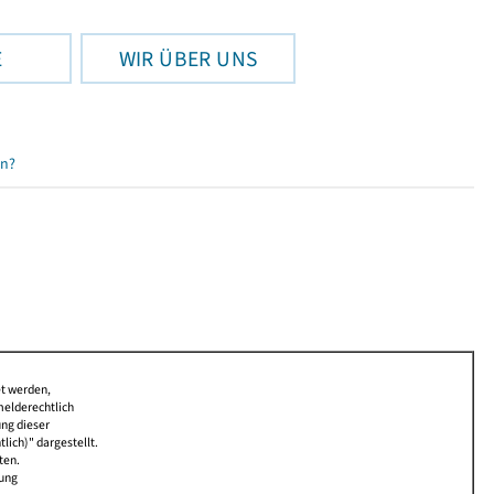
E
WIR ÜBER UNS
en?
et werden,
melderechtlich
ung dieser
lich)" dargestellt.
ten.
bung