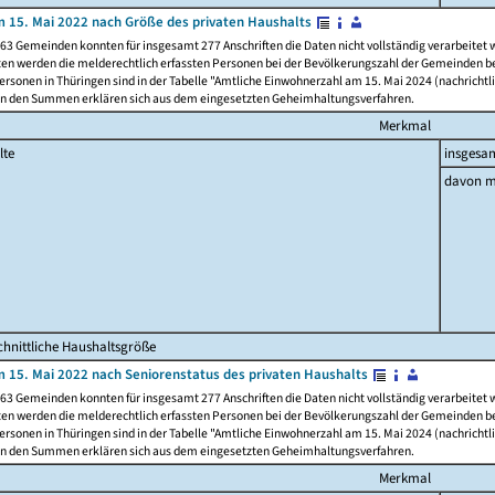
 15. Mai 2022 nach Größe des privaten Haushalts
63 Gemeinden konnten für insgesamt 277 Anschriften die Daten nicht vollständig verarbeitet
ten werden die melderechtlich erfassten Personen bei der Bevölkerungszahl der Gemeinden be
rsonen in Thüringen sind in der Tabelle "Amtliche Einwohnerzahl am 15. Mai 2024 (nachrichtli
n den Summen erklären sich aus dem eingesetzten Geheimhaltungsverfahren.
Merkmal
lte
insgesa
davon m
hnittliche Haushaltsgröße
 15. Mai 2022 nach Seniorenstatus des privaten Haushalts
63 Gemeinden konnten für insgesamt 277 Anschriften die Daten nicht vollständig verarbeitet
ten werden die melderechtlich erfassten Personen bei der Bevölkerungszahl der Gemeinden be
rsonen in Thüringen sind in der Tabelle "Amtliche Einwohnerzahl am 15. Mai 2024 (nachrichtli
n den Summen erklären sich aus dem eingesetzten Geheimhaltungsverfahren.
Merkmal