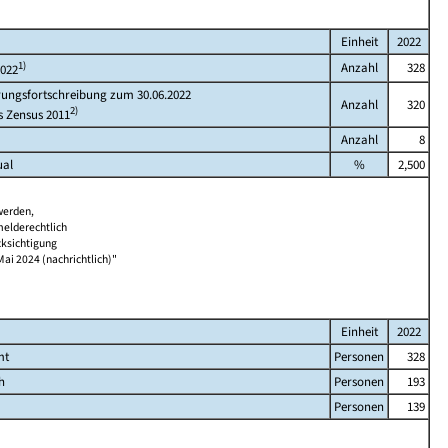
Einheit
2022
1)
Anzahl
328
2022
rungsfortschreibung zum 30.06.2022
Anzahl
320
2)
s Zensus 2011
Anzahl
8
ual
%
2,500
werden,
melderechtlich
cksichtigung
Mai 2024 (nachrichtlich)"
Einheit
2022
mt
Personen
328
h
Personen
193
Personen
139