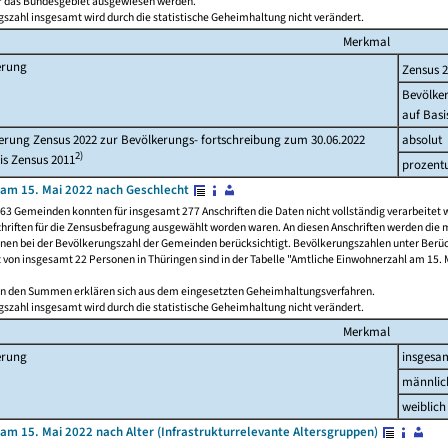
ür das Bundesgebiet ausgewiesen werden.
szahl insgesamt wird durch die statistische Geheimhaltung nicht verändert.
Merkmal
erung
Zensus 
Bevölke
auf Basi
rung Zensus 2022 zur Bevölkerungs- fortschreibung zum 30.06.2022
absolut
2)
is Zensus 2011
prozent
am 15. Mai 2022 nach Geschlecht
63 Gemeinden konnten für insgesamt 277 Anschriften die Daten nicht vollständig verarbeitet 
hriften für die Zensusbefragung ausgewählt worden waren. An diesen Anschriften werden die 
onen bei der Bevölkerungszahl der Gemeinden berücksichtigt. Bevölkerungszahlen unter Berü
z von insgesamt 22 Personen in Thüringen sind in der Tabelle "Amtliche Einwohnerzahl am 15. 
n den Summen erklären sich aus dem eingesetzten Geheimhaltungsverfahren.
szahl insgesamt wird durch die statistische Geheimhaltung nicht verändert.
Merkmal
erung
insgesa
männlic
weiblich
am 15. Mai 2022 nach Alter (Infrastrukturrelevante Altersgruppen)