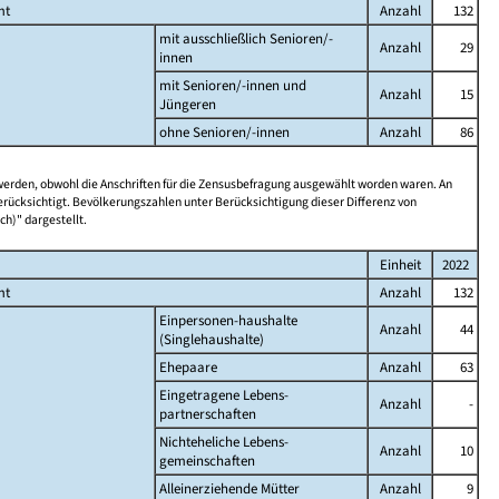
mt
Anzahl
132
mit ausschließlich Senioren/-
Anzahl
29
innen
mit Senioren/-innen und
Anzahl
15
Jüngeren
ohne Senioren/-innen
Anzahl
86
 werden, obwohl die Anschriften für die Zensusbefragung ausgewählt worden waren. An
rücksichtigt. Bevölkerungszahlen unter Berücksichtigung dieser Differenz von
ch)" dargestellt.
Einheit
2022
mt
Anzahl
132
Einpersonen-haushalte
Anzahl
44
(Singlehaushalte)
Ehepaare
Anzahl
63
Eingetragene Lebens-
Anzahl
-
partnerschaften
Nichteheliche Lebens-
Anzahl
10
gemeinschaften
Alleinerziehende Mütter
Anzahl
9