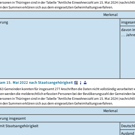
rsonen in Thüringen sind in der Tabelle "Amtliche Einwohnerzahl am 15. Mai 2024 (nachrichtli
n den Summen erklären sich aus dem eingesetzten Geheimhaltungsverfahren.
Merkmal
erung
insgesa
davon im
… Jahr
am 15. Mai 2022 nach Staatsangehörigkeit
63 Gemeinden konnten für insgesamt 277 Anschriften die Daten nicht vollständig verarbeitet
ten werden die melderechtlich erfassten Personen bei der Bevölkerungszahl der Gemeinden be
rsonen in Thüringen sind in der Tabelle "Amtliche Einwohnerzahl am 15. Mai 2024 (nachrichtli
n den Summen erklären sich aus dem eingesetzten Geheimhaltungsverfahren.
Merkmal
erung insgesamt
it Staatsangehörigkeit
Deutsch
Ausland