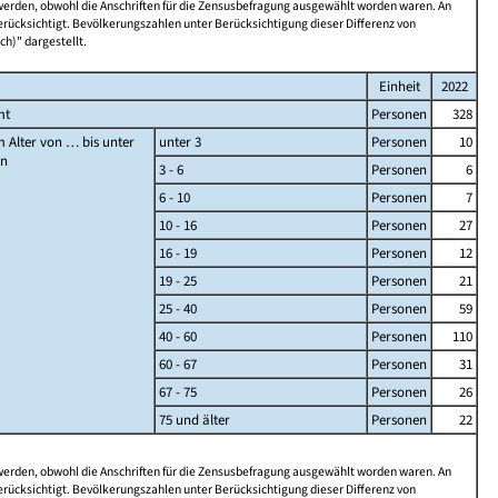
 werden, obwohl die Anschriften für die Zensusbefragung ausgewählt worden waren. An
rücksichtigt. Bevölkerungszahlen unter Berücksichtigung dieser Differenz von
ch)" dargestellt.
Einheit
2022
mt
Personen
328
 Alter von … bis unter
unter 3
Personen
10
en
3 - 6
Personen
6
6 - 10
Personen
7
10 - 16
Personen
27
16 - 19
Personen
12
19 - 25
Personen
21
25 - 40
Personen
59
40 - 60
Personen
110
60 - 67
Personen
31
67 - 75
Personen
26
75 und älter
Personen
22
 werden, obwohl die Anschriften für die Zensusbefragung ausgewählt worden waren. An
rücksichtigt. Bevölkerungszahlen unter Berücksichtigung dieser Differenz von