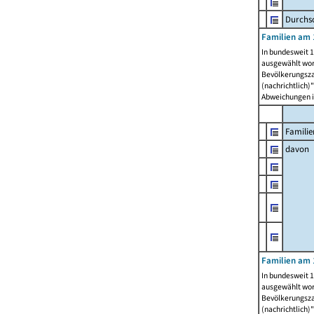
Durchsc
Familien am 
In bundesweit 1
ausgewählt wor
Bevölkerungszah
(nachrichtlich)"
Abweichungen i
Familie
davon
Familien am 
In bundesweit 1
ausgewählt wor
Bevölkerungszah
(nachrichtlich)"