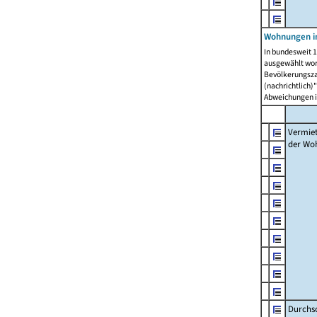
Wohnungen in
In bundesweit 1
ausgewählt wor
Bevölkerungszah
(nachrichtlich)"
Abweichungen i
Vermie
der Wo
Durchs