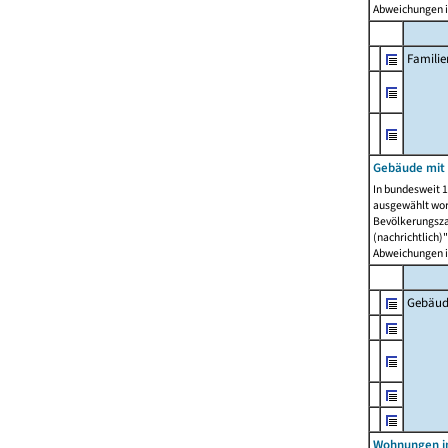
Abweichungen i
Famili
Gebäude mit
In bundesweit 1
ausgewählt wor
Bevölkerungszah
(nachrichtlich)"
Abweichungen i
Gebäud
Wohnungen i