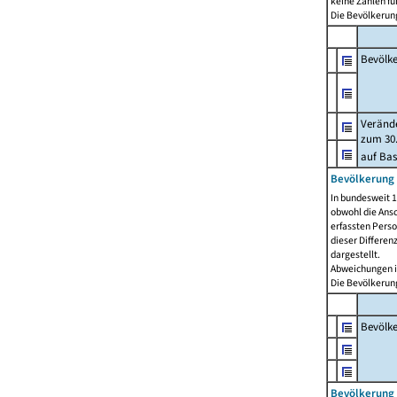
keine Zahlen f
Die Bevölkerung
Bevölk
Verände
zum 30.
auf Bas
Bevölkerung 
In bundesweit 1
obwohl die Ansc
erfassten Pers
dieser Differen
dargestellt.
Abweichungen i
Die Bevölkerung
Bevölk
Bevölkerung 