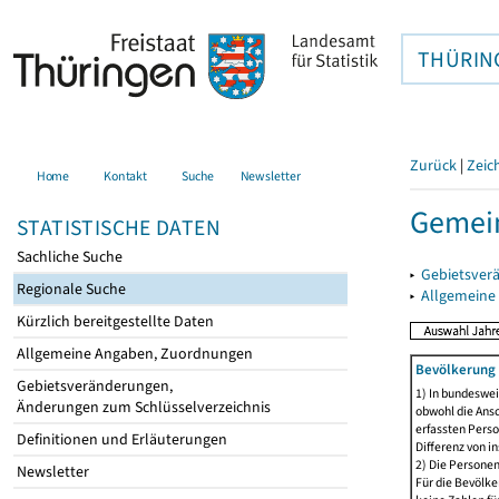
THÜRIN
Zurück
|
Zeic
Home
Kontakt
Suche
Newsletter
Gemein
STATISTISCHE DATEN
Sachliche Suche
▸
Gebietsver
Regionale Suche
▸
Allgemeine
Kürzlich bereitgestellte Daten
Allgemeine Angaben, Zuordnungen
Bevölkerung 
Gebietsveränderungen,
1) In bundeswei
Änderungen zum Schlüsselverzeichnis
obwohl die Ansc
erfassten Perso
Definitionen und Erläuterungen
Differenz von i
2) Die Persone
Newsletter
Für die Bevölke