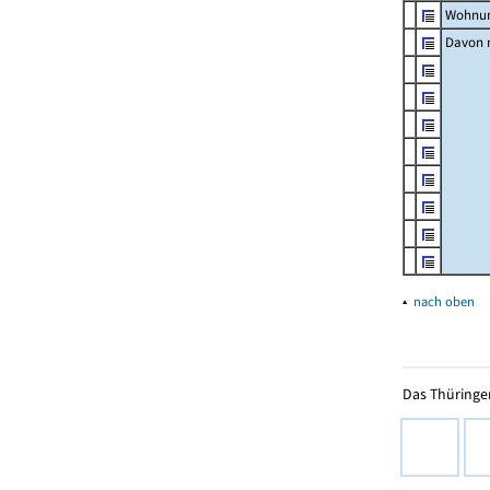
Wohnun
Davon m
▴
nach oben
Das Thüringer