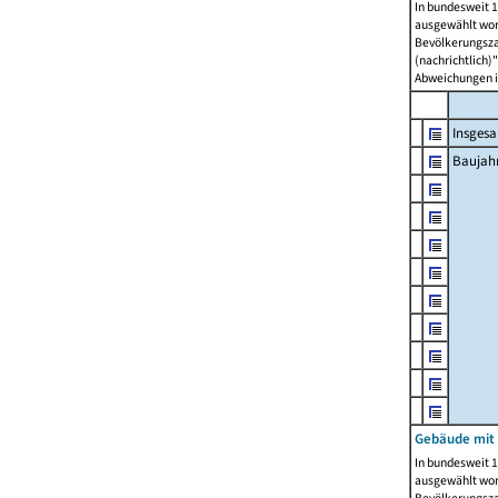
In bundesweit 1
ausgewählt wor
Bevölkerungszah
(nachrichtlich)"
Abweichungen i
Insges
Baujahr
Gebäude mit
In bundesweit 1
ausgewählt wor