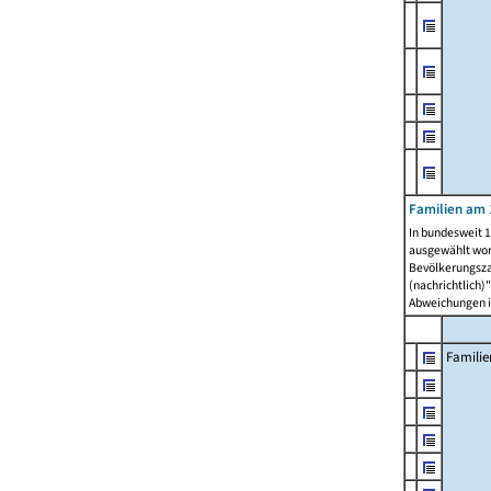
Familien am 
In bundesweit 1
ausgewählt wor
Bevölkerungszah
(nachrichtlich)"
Abweichungen i
Familie