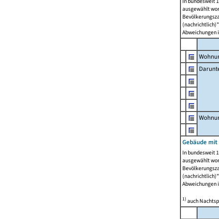
In bundesweit 1
ausgewählt wor
Bevölkerungszah
(nachrichtlich)"
Abweichungen i
Wohnun
Darunt
Wohnun
Gebäude mit
In bundesweit 1
ausgewählt wor
Bevölkerungszah
(nachrichtlich)"
Abweichungen i
1)
auch Nachtsp