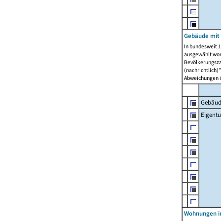
Gebäude mit
In bundesweit 1
ausgewählt wor
Bevölkerungszah
(nachrichtlich)"
Abweichungen i
Gebäud
Eigent
Wohnungen in