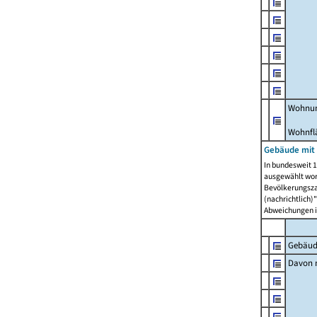
Wohnun
Wohnfl
Gebäude mit
In bundesweit 1
ausgewählt wor
Bevölkerungszah
(nachrichtlich)"
Abweichungen i
Gebäud
Davon m