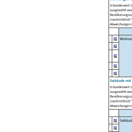
In bundesweit 1
ausgewählt wor
Bevölkerungszah
(nachrichtlich)"
Abweichungen i
Wohnun
Gebäude mit 
In bundesweit 1
ausgewählt wor
Bevölkerungszah
(nachrichtlich)"
Abweichungen i
Gebäud