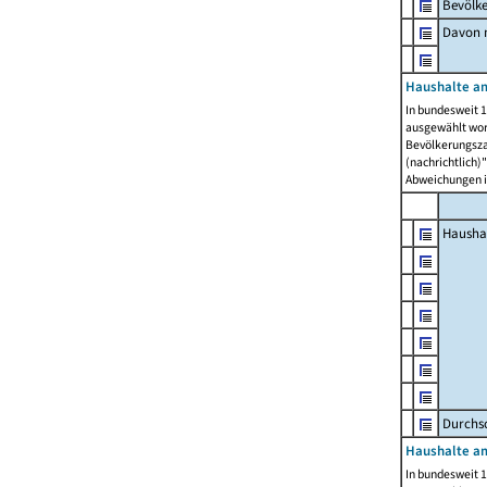
Bevölk
Davon m
Haushalte am
In bundesweit 1
ausgewählt wor
Bevölkerungszah
(nachrichtlich)"
Abweichungen i
Hausha
Durchsc
Haushalte am
In bundesweit 1