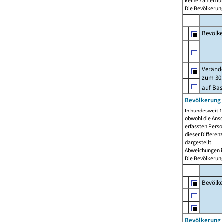
keine Zahlen f
Die Bevölkerung
Bevölk
Verände
zum 30.
auf Bas
Bevölkerung 
In bundesweit 1
obwohl die Ansc
erfassten Pers
dieser Differen
dargestellt.
Abweichungen i
Die Bevölkerung
Bevölk
Bevölkerung 