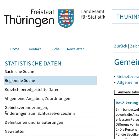
THÜRIN
Zurück
|
Zeic
Home
Kontakt
Suche
Newsletter
Gemei
STATISTISCHE DATEN
Sachliche Suche
▸
Gebietsver
Regionale Suche
▸
Allgemeine
Kürzlich bereitgestellte Daten
Allgemeine Angaben, Zuordnungen
Bevölkerung 
Gebietsveränderungen,
1) In bundeswei
Änderungen zum Schlüsselverzeichnis
obwohl die Ansc
erfassten Perso
Definitionen und Erläuterungen
Differenz von i
2) Die Persone
Newsletter
Für die Bevölke