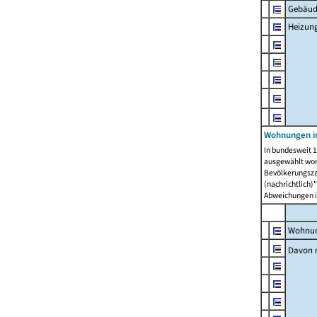
Gebäud
Heizun
Wohnungen i
In bundesweit 1
ausgewählt wor
Bevölkerungszah
(nachrichtlich)"
Abweichungen i
Wohnun
Davon 