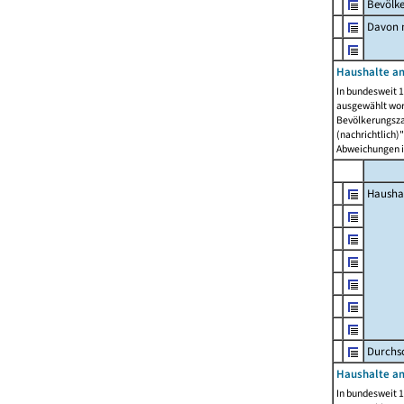
Bevölk
Davon m
Haushalte am
In bundesweit 1
ausgewählt wor
Bevölkerungszah
(nachrichtlich)"
Abweichungen i
Hausha
Durchsc
Haushalte am
In bundesweit 1