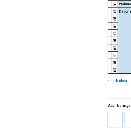
Wohnun
Davon m
▴
nach oben
Das Thüringer