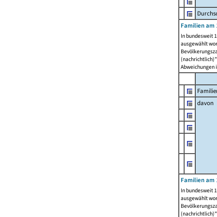
Durchsc
Familien am 
In bundesweit 1
ausgewählt wor
Bevölkerungszah
(nachrichtlich)"
Abweichungen i
Familie
davon
Familien am 
In bundesweit 1
ausgewählt wor
Bevölkerungszah
(nachrichtlich)"