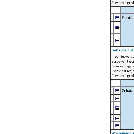
Abweichungen i
Famili
Gebäude mit
In bundesweit 1
ausgewählt wor
Bevölkerungszah
(nachrichtlich)"
Abweichungen i
Gebäud
Wohnungen i