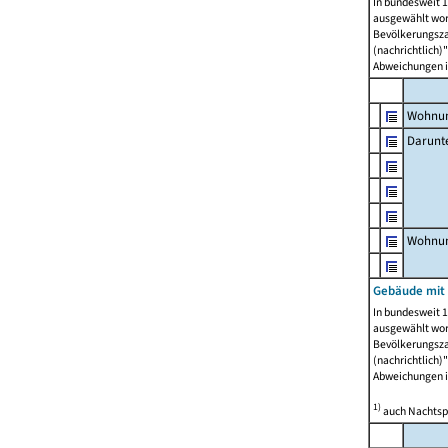
In bundesweit 1
ausgewählt wor
Bevölkerungszah
(nachrichtlich)"
Abweichungen i
Wohnun
Darunt
Wohnun
Gebäude mit
In bundesweit 1
ausgewählt wor
Bevölkerungszah
(nachrichtlich)"
Abweichungen i
1)
auch Nachtsp