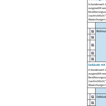
In bundesweit 1
ausgewählt wor
Bevölkerungszah
(nachrichtlich)"
Abweichungen i
Wohnun
Gebäude mit 
In bundesweit 1
ausgewählt wor
Bevölkerungszah
(nachrichtlich)"
Abweichungen i
Gebäud