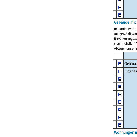
Gebäude mit
In bundesweit 1
ausgewählt wor
Bevölkerungszah
(nachrichtlich)"
Abweichungen i
Gebäud
Eigent
Wohnungen in