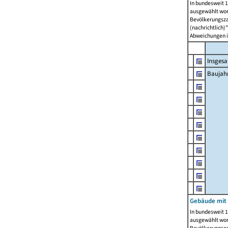
In bundesweit 1
ausgewählt wor
Bevölkerungszah
(nachrichtlich)"
Abweichungen i
Insges
Baujahr
Gebäude mit
In bundesweit 1
ausgewählt wor