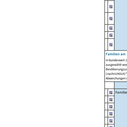
Familien am 
In bundesweit 1
ausgewählt wor
Bevölkerungszah
(nachrichtlich)"
Abweichungen i
Familie