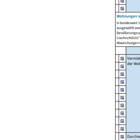
Wohnungen in
In bundesweit 1
ausgewählt wor
Bevölkerungszah
(nachrichtlich)"
Abweichungen i
Vermie
der Wo
Durchs