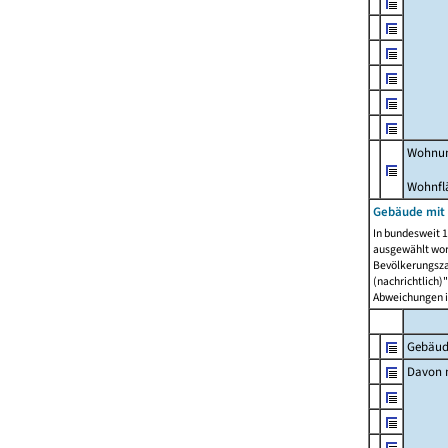
Wohnun
Wohnfl
Gebäude mit
In bundesweit 1
ausgewählt wor
Bevölkerungszah
(nachrichtlich)"
Abweichungen i
Gebäud
Davon m