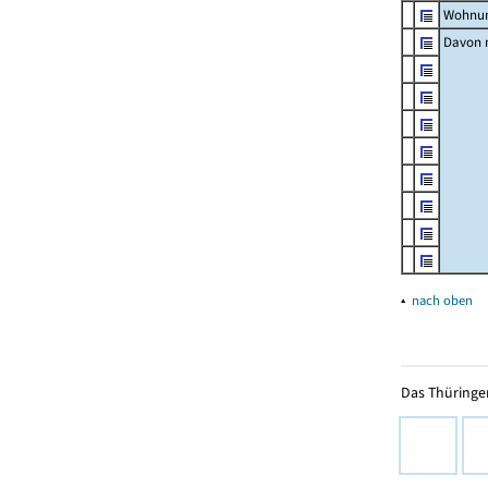
Wohnun
Davon m
▴
nach oben
Das Thüringer