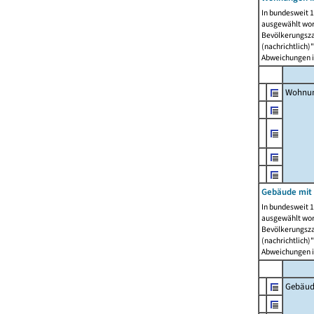
In bundesweit 1
ausgewählt wor
Bevölkerungszah
(nachrichtlich)"
Abweichungen i
Wohnun
Gebäude mit 
In bundesweit 1
ausgewählt wor
Bevölkerungszah
(nachrichtlich)"
Abweichungen i
Gebäud