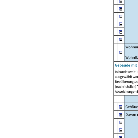
Wohnun
Wohnfl
Gebäude mit
In bundesweit 1
ausgewählt wor
Bevölkerungszah
(nachrichtlich)"
Abweichungen i
Gebäud
Davon m