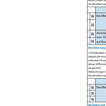
keine Zahlen f
Die Bevölkerung
Bevölk
Verände
zum 30.
auf Bas
Bevölkerung 
In bundesweit 1
obwohl die Ansc
erfassten Pers
dieser Differen
dargestellt.
Abweichungen i
Die Bevölkerung
Bevölk
Bevölkerung 