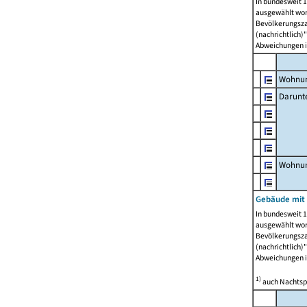
In bundesweit 1
ausgewählt wor
Bevölkerungszah
(nachrichtlich)"
Abweichungen i
Wohnun
Darunt
Wohnun
Gebäude mit
In bundesweit 1
ausgewählt wor
Bevölkerungszah
(nachrichtlich)"
Abweichungen i
1)
auch Nachtsp