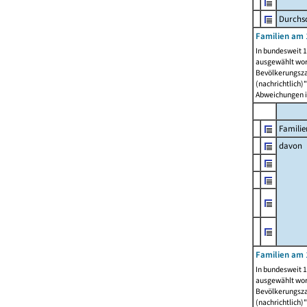
Durchsc
Familien am 
In bundesweit 1
ausgewählt wor
Bevölkerungszah
(nachrichtlich)"
Abweichungen i
Familie
davon
Familien am 
In bundesweit 1
ausgewählt wor
Bevölkerungszah
(nachrichtlich)"