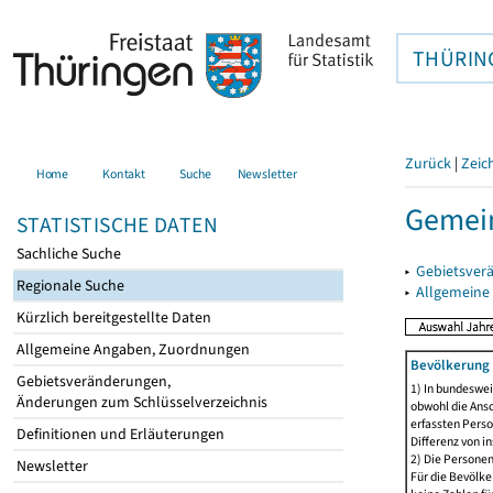
THÜRIN
Zurück
|
Zeic
Home
Kontakt
Suche
Newsletter
Gemein
STATISTISCHE DATEN
Sachliche Suche
▸
Gebietsver
Regionale Suche
▸
Allgemeine
Kürzlich bereitgestellte Daten
Allgemeine Angaben, Zuordnungen
Bevölkerung 
Gebietsveränderungen,
1) In bundeswei
Änderungen zum Schlüsselverzeichnis
obwohl die Ansc
erfassten Perso
Definitionen und Erläuterungen
Differenz von i
2) Die Persone
Newsletter
Für die Bevölke