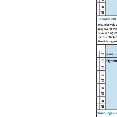
Gebäude mit
In bundesweit 1
ausgewählt wor
Bevölkerungszah
(nachrichtlich)"
Abweichungen i
Gebäud
Eigent
Wohnungen in