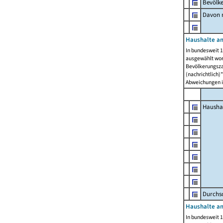
Bevölk
Davon m
Haushalte am
In bundesweit 1
ausgewählt wor
Bevölkerungszah
(nachrichtlich)"
Abweichungen i
Hausha
Durchsc
Haushalte am
In bundesweit 1