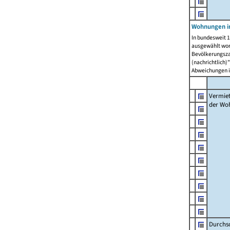
Wohnungen in
In bundesweit 1
ausgewählt wor
Bevölkerungszah
(nachrichtlich)"
Abweichungen i
Vermie
der Wo
Durchs