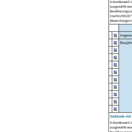
In bundesweit 1
ausgewählt wor
Bevölkerungszah
(nachrichtlich)"
Abweichungen i
Insges
Baujahr
Gebäude mit
In bundesweit 1
ausgewählt wor