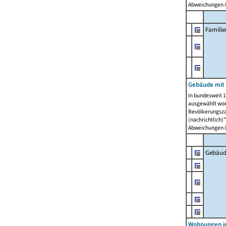
Abweichungen i
Famili
Gebäude mit
In bundesweit 1
ausgewählt wor
Bevölkerungszah
(nachrichtlich)"
Abweichungen i
Gebäud
Wohnungen i