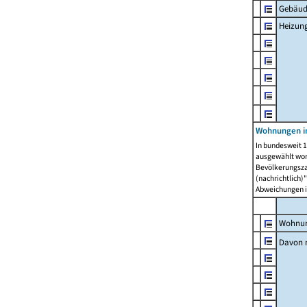
Gebäud
Heizun
Wohnungen i
In bundesweit 1
ausgewählt wor
Bevölkerungszah
(nachrichtlich)"
Abweichungen i
Wohnun
Davon 