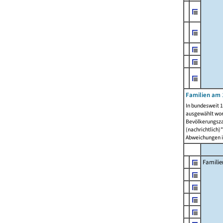
Familien am 
In bundesweit 1
ausgewählt wor
Bevölkerungszah
(nachrichtlich)"
Abweichungen i
Familie