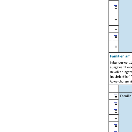
Familien am 
In bundesweit 1
ausgewählt wor
Bevölkerungszah
(nachrichtlich)"
Abweichungen i
Familie