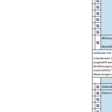
Wohnun
Wohnfl
Gebäude mit
In bundesweit 1
ausgewählt wor
Bevölkerungszah
(nachrichtlich)"
Abweichungen i
Gebäud
Davon m