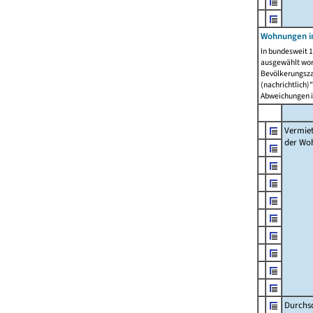
Wohnungen in
In bundesweit 1
ausgewählt wor
Bevölkerungszah
(nachrichtlich)"
Abweichungen i
Vermie
der Wo
Durchs