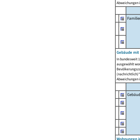
Abweichungen i
Famili
Gebäude mit
In bundesweit 1
ausgewählt wor
Bevölkerungszah
(nachrichtlich)"
Abweichungen i
Gebäud
Wohnungen i