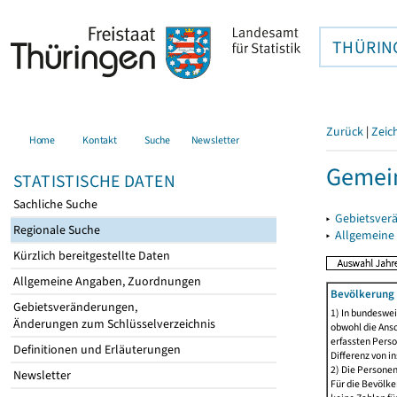
THÜRIN
Zurück
|
Zeic
Home
Kontakt
Suche
Newsletter
Gemei
STATISTISCHE DATEN
Sachliche Suche
▸
Gebietsver
Regionale Suche
▸
Allgemeine
Kürzlich bereitgestellte Daten
Allgemeine Angaben, Zuordnungen
Bevölkerung 
Gebietsveränderungen,
1) In bundeswei
Änderungen zum Schlüsselverzeichnis
obwohl die Ansc
erfassten Perso
Definitionen und Erläuterungen
Differenz von i
2) Die Persone
Newsletter
Für die Bevölke