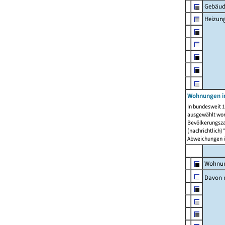
Gebäud
Heizun
Wohnungen i
In bundesweit 1
ausgewählt wor
Bevölkerungszah
(nachrichtlich)"
Abweichungen i
Wohnun
Davon 