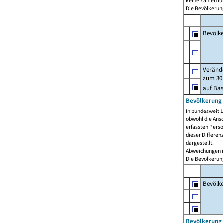
keine Zahlen f
Die Bevölkerung
Bevölk
Verände
zum 30.
auf Bas
Bevölkerung 
In bundesweit 1
obwohl die Ansc
erfassten Pers
dieser Differen
dargestellt.
Abweichungen i
Die Bevölkerung
Bevölk
Bevölkerung 