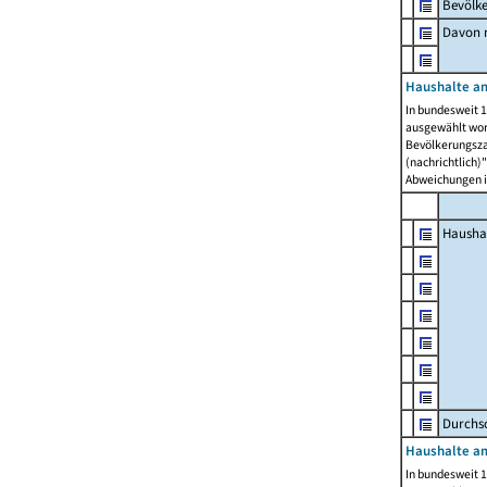
Bevölk
Davon m
Haushalte am
In bundesweit 1
ausgewählt wor
Bevölkerungszah
(nachrichtlich)"
Abweichungen i
Hausha
Durchsc
Haushalte am
In bundesweit 1