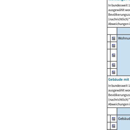
In bundesweit 1
ausgewählt wor
Bevölkerungszah
(nachrichtlich)"
Abweichungen i
Wohnun
Gebäude mit 
In bundesweit 1
ausgewählt wor
Bevölkerungszah
(nachrichtlich)"
Abweichungen i
Gebäud