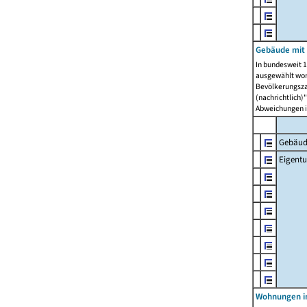
Gebäude mit
In bundesweit 1
ausgewählt wor
Bevölkerungszah
(nachrichtlich)"
Abweichungen i
Gebäud
Eigent
Wohnungen in