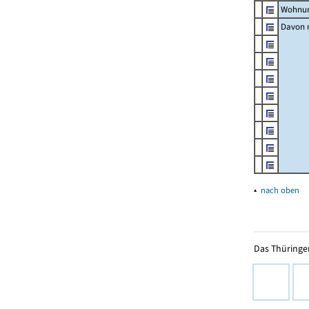
Wohnun
Davon m
▴
nach oben
Das Thüringer