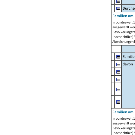
Durchsc
Familien am 
In bundesweit 1
ausgewählt wor
Bevölkerungszah
(nachrichtlich)"
Abweichungen i
Familie
davon
Familien am 
In bundesweit 1
ausgewählt wor
Bevölkerungszah
(nachrichtlich)"