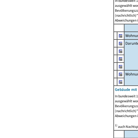
In bundesweit 1
ausgewählt wor
Bevölkerungszah
(nachrichtlich)"
Abweichungen i
Wohnun
Darunt
Wohnun
Gebäude mit
In bundesweit 1
ausgewählt wor
Bevölkerungszah
(nachrichtlich)"
Abweichungen i
1)
auch Nachtsp