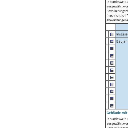
In bundesweit 1
ausgewählt wor
Bevölkerungszah
(nachrichtlich)"
Abweichungen i
Insges
Baujahr
Gebäude mit
In bundesweit 1
ausgewählt wor