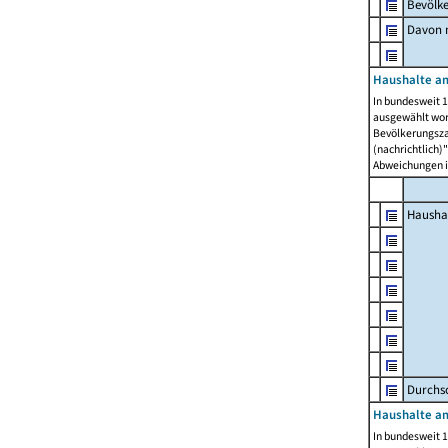
Bevölk
Davon m
Haushalte am
In bundesweit 1
ausgewählt wor
Bevölkerungszah
(nachrichtlich)"
Abweichungen i
Hausha
Durchsc
Haushalte am
In bundesweit 1