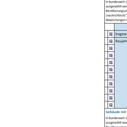
In bundesweit 1
ausgewählt wor
Bevölkerungszah
(nachrichtlich)"
Abweichungen i
Insges
Baujahr
Gebäude mit
In bundesweit 1
ausgewählt wor