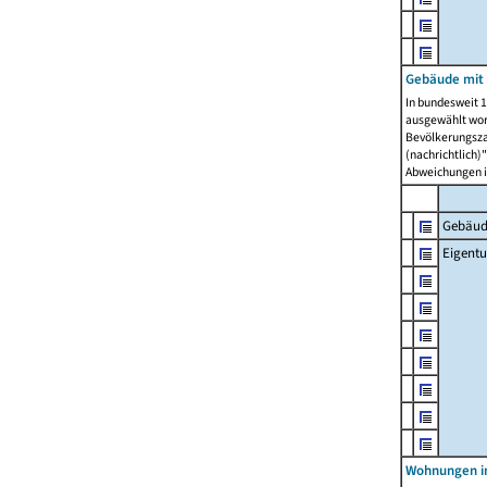
Gebäude mit
In bundesweit 1
ausgewählt wor
Bevölkerungszah
(nachrichtlich)"
Abweichungen i
Gebäud
Eigent
Wohnungen in