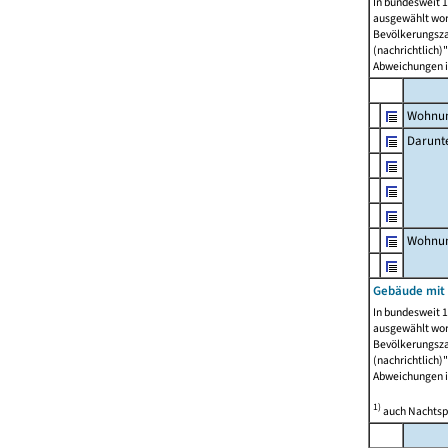
In bundesweit 1
ausgewählt wor
Bevölkerungszah
(nachrichtlich)"
Abweichungen i
Wohnun
Darunt
Wohnun
Gebäude mit
In bundesweit 1
ausgewählt wor
Bevölkerungszah
(nachrichtlich)"
Abweichungen i
1)
auch Nachtsp