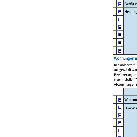
Gebäud
Heizun
Wohnungen i
In bundesweit 1
ausgewählt wor
Bevölkerungszah
(nachrichtlich)"
Abweichungen i
Wohnun
Davon 