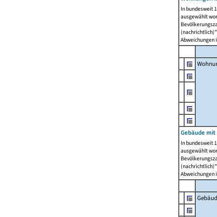
In bundesweit 1
ausgewählt wor
Bevölkerungszah
(nachrichtlich)"
Abweichungen i
Wohnun
Gebäude mit 
In bundesweit 1
ausgewählt wor
Bevölkerungszah
(nachrichtlich)"
Abweichungen i
Gebäud