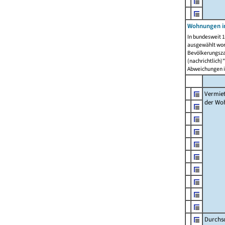
Wohnungen in
In bundesweit 1
ausgewählt wor
Bevölkerungszah
(nachrichtlich)"
Abweichungen i
Vermie
der Wo
Durchs