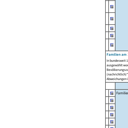
Familien am 
In bundesweit 1
ausgewählt wor
Bevölkerungszah
(nachrichtlich)"
Abweichungen i
Familie