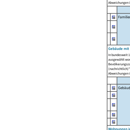
Abweichungen i
Famili
Gebäude mit
In bundesweit 1
ausgewählt wor
Bevölkerungszah
(nachrichtlich)"
Abweichungen i
Gebäud
Wohnungen i