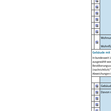
Wohnun
Wohnfl
Gebäude mit
In bundesweit 1
ausgewählt wor
Bevölkerungszah
(nachrichtlich)"
Abweichungen i
Gebäud
Davon m