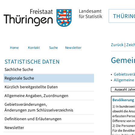
THÜRIN
Zurück
|
Zeic
Home
Kontakt
Suche
Newsletter
Gemein
STATISTISCHE DATEN
Sachliche Suche
▸
Gebietsver
Regionale Suche
▸
Allgemeine
Kürzlich bereitgestellte Daten
Allgemeine Angaben, Zuordnungen
Bevölkerung 
Gebietsveränderungen,
1) In bundeswei
Änderungen zum Schlüsselverzeichnis
obwohl die Ansc
erfassten Perso
Definitionen und Erläuterungen
Differenz von i
2) Die Persone
Newsletter
Für die Bevölke