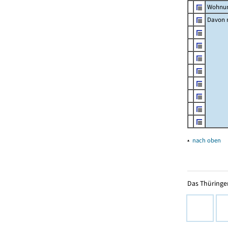
Wohnun
Davon m
▴
nach oben
Das Thüringer