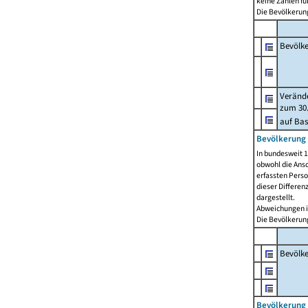
keine Zahlen f
Die Bevölkerung
Bevölk
Verände
zum 30.
auf Bas
Bevölkerung 
In bundesweit 1
obwohl die Ansc
erfassten Pers
dieser Differen
dargestellt.
Abweichungen i
Die Bevölkerung
Bevölk
Bevölkerung 