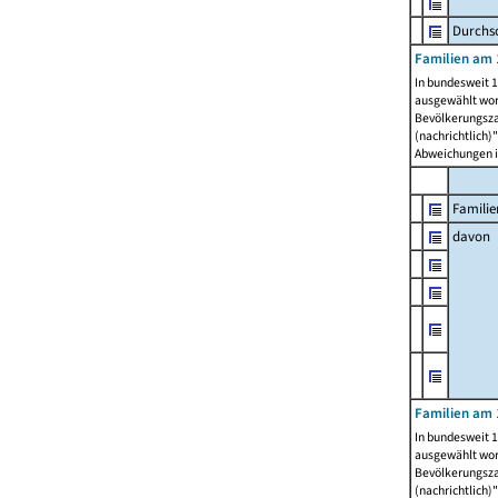
Durchsc
Familien am 
In bundesweit 1
ausgewählt wor
Bevölkerungszah
(nachrichtlich)"
Abweichungen i
Familie
davon
Familien am 
In bundesweit 1
ausgewählt wor
Bevölkerungszah
(nachrichtlich)"