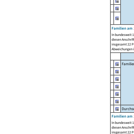
Familien am 
In bundesweit 1
diesen Anschrif
insgesamt 22 Pe
Abweichungen i
Familie
Durchsc
Familien am 
In bundesweit 1
diesen Anschrif
insgesamt 22 Pe