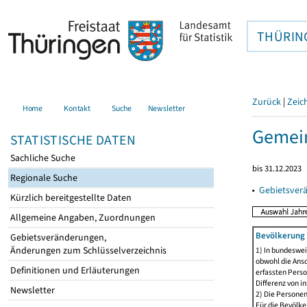
THÜRIN
Zurück
|
Zeic
Home
Kontakt
Suche
Newsletter
Gemei
STATISTISCHE DATEN
Sachliche Suche
bis 31.12.2023
Regionale Suche
▸
Gebietsver
Kürzlich bereitgestellte Daten
Allgemeine Angaben, Zuordnungen
Bevölkerung 
Gebietsveränderungen,
Änderungen zum Schlüsselverzeichnis
1) In bundeswei
obwohl die Ansc
Definitionen und Erläuterungen
erfassten Perso
Differenz von i
Newsletter
2) Die Persone
Für die Bevölke