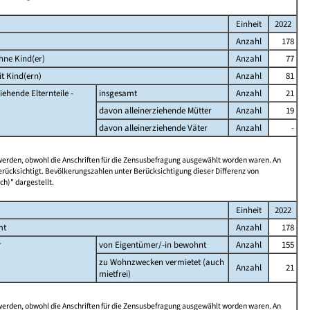
Einheit
2022
Anzahl
178
hne Kind(er)
Anzahl
77
t Kind(ern)
Anzahl
81
iehende Elternteile -
insgesamt
Anzahl
21
davon alleinerziehende Mütter
Anzahl
19
davon alleinerziehende Väter
Anzahl
-
 werden, obwohl die Anschriften für die Zensusbefragung ausgewählt worden waren. An
rücksichtigt. Bevölkerungszahlen unter Berücksichtigung dieser Differenz von
ch)" dargestellt.
Einheit
2022
mt
Anzahl
178
r
von Eigentümer/-in bewohnt
Anzahl
155
zu Wohnzwecken vermietet (auch
Anzahl
21
mietfrei)
 werden, obwohl die Anschriften für die Zensusbefragung ausgewählt worden waren. An