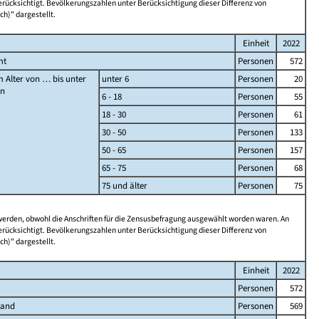
rücksichtigt. Bevölkerungszahlen unter Berücksichtigung dieser Differenz von
ch)" dargestellt.
Einheit
2022
mt
Personen
572
 Alter von … bis unter
unter 6
Personen
20
en
6 - 18
Personen
55
18 - 30
Personen
61
30 - 50
Personen
133
50 - 65
Personen
157
65 - 75
Personen
68
75 und älter
Personen
75
 werden, obwohl die Anschriften für die Zensusbefragung ausgewählt worden waren. An
rücksichtigt. Bevölkerungszahlen unter Berücksichtigung dieser Differenz von
ch)" dargestellt.
Einheit
2022
Personen
572
land
Personen
569