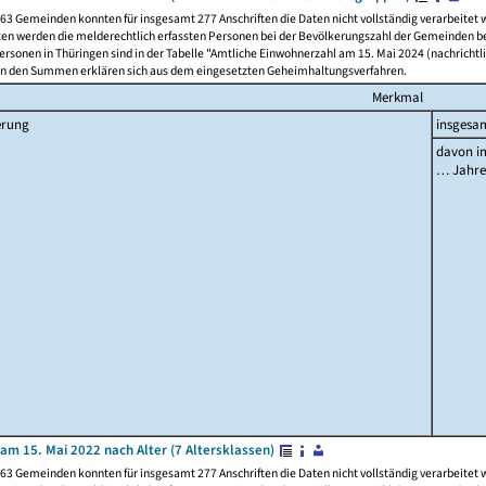
63 Gemeinden konnten für insgesamt 277 Anschriften die Daten nicht vollständig verarbeitet
ten werden die melderechtlich erfassten Personen bei der Bevölkerungszahl der Gemeinden be
rsonen in Thüringen sind in der Tabelle "Amtliche Einwohnerzahl am 15. Mai 2024 (nachrichtli
n den Summen erklären sich aus dem eingesetzten Geheimhaltungsverfahren.
Merkmal
erung
insgesa
davon im
… Jahr
am 15. Mai 2022 nach Alter (7 Altersklassen)
63 Gemeinden konnten für insgesamt 277 Anschriften die Daten nicht vollständig verarbeitet