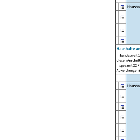
Hausha
Haushalte am
In bundesweit 1
diesen Anschrif
insgesamt 22 Pe
Abweichungen i
Hausha