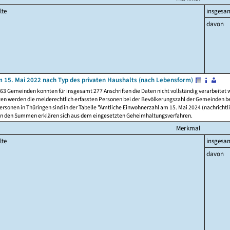
lte
insgesa
davon
 15. Mai 2022 nach Typ des privaten Haushalts (nach Lebensform)
63 Gemeinden konnten für insgesamt 277 Anschriften die Daten nicht vollständig verarbeitet
ten werden die melderechtlich erfassten Personen bei der Bevölkerungszahl der Gemeinden be
rsonen in Thüringen sind in der Tabelle "Amtliche Einwohnerzahl am 15. Mai 2024 (nachrichtli
n den Summen erklären sich aus dem eingesetzten Geheimhaltungsverfahren.
Merkmal
lte
insgesa
davon