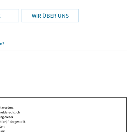
E
WIR ÜBER UNS
en?
et werden,
melderechtlich
ung dieser
lich)" dargestellt.
ten.
bung