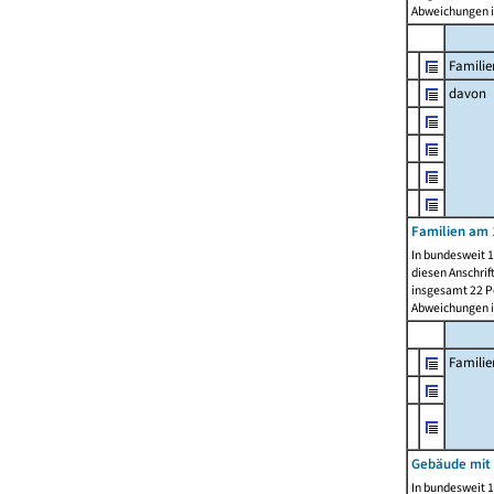
Abweichungen i
Familie
davon
Familien am 
In bundesweit 1
diesen Anschrif
insgesamt 22 Pe
Abweichungen i
Famili
Gebäude mit
In bundesweit 1