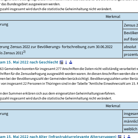
ür das Bundesgebiet ausgewiesen werden.
szahl insgesamt wird durch die statistische Geheimhaltung nicht verändert.
Merkmal
erung
Zensus 
Bevölke
auf Basi
rung Zensus 2022 zur Bevölkerungs- fortschreibung zum 30.06.2022
absolut
2)
is Zensus 2011
prozent
am 15. Mai 2022 nach Geschlecht
63 Gemeinden konnten für insgesamt 277 Anschriften die Daten nicht vollständig verarbeitet 
hriften für die Zensusbefragung ausgewählt worden waren. An diesen Anschriften werden die 
onen bei der Bevölkerungszahl der Gemeinden berücksichtigt. Bevölkerungszahlen unter Berü
z von insgesamt 22 Personen in Thüringen sind in der Tabelle "Amtliche Einwohnerzahl am 15. 
n den Summen erklären sich aus dem eingesetzten Geheimhaltungsverfahren.
szahl insgesamt wird durch die statistische Geheimhaltung nicht verändert.
Merkmal
erung
insgesa
männlic
weiblich
am 15. Mai 2022 nach Alter (Infrastrukturrelevante Altersgruppen)