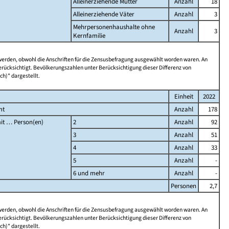
Alleinerziehende Mütter
Anzahl
18
Alleinerziehende Väter
Anzahl
3
Mehrpersonenhaushalte ohne
Anzahl
3
Kernfamilie
 werden, obwohl die Anschriften für die Zensusbefragung ausgewählt worden waren. An
rücksichtigt. Bevölkerungszahlen unter Berücksichtigung dieser Differenz von
ch)" dargestellt.
Einheit
2022
mt
Anzahl
178
it … Person(en)
2
Anzahl
92
3
Anzahl
51
4
Anzahl
33
5
Anzahl
-
6 und mehr
Anzahl
-
Personen
2,7
 werden, obwohl die Anschriften für die Zensusbefragung ausgewählt worden waren. An
rücksichtigt. Bevölkerungszahlen unter Berücksichtigung dieser Differenz von
ch)" dargestellt.