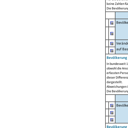
keine Zahlen f
Die Bevölkerung
Bevölk
Verände
auf Bas
Bevölkerung 
In bundesweit 1
obwohl die Ansc
erfassten Pers
dieser Differen
dargestellt.
Abweichungen i
Die Bevölkerung
Bevölk
Bevölkerung 