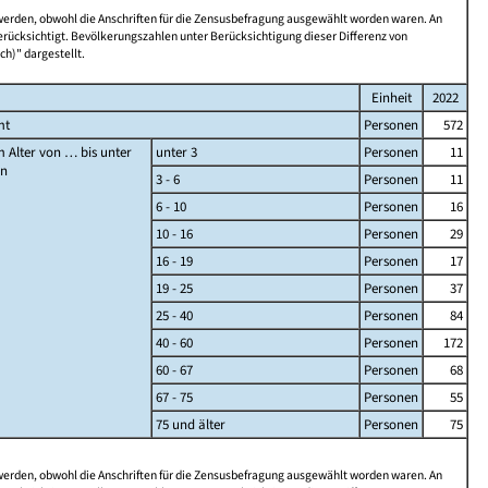
 werden, obwohl die Anschriften für die Zensusbefragung ausgewählt worden waren. An
rücksichtigt. Bevölkerungszahlen unter Berücksichtigung dieser Differenz von
ch)" dargestellt.
Einheit
2022
mt
Personen
572
 Alter von … bis unter
unter 3
Personen
11
en
3 - 6
Personen
11
6 - 10
Personen
16
10 - 16
Personen
29
16 - 19
Personen
17
19 - 25
Personen
37
25 - 40
Personen
84
40 - 60
Personen
172
60 - 67
Personen
68
67 - 75
Personen
55
75 und älter
Personen
75
 werden, obwohl die Anschriften für die Zensusbefragung ausgewählt worden waren. An