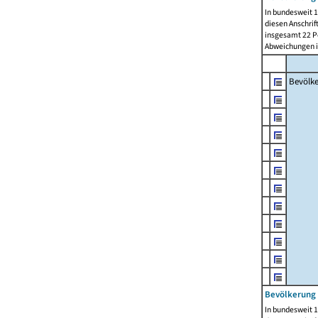
In bundesweit 1
diesen Anschrif
insgesamt 22 Pe
Abweichungen i
Bevölk
Bevölkerung 
In bundesweit 1