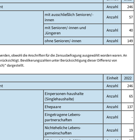
mt
Anzahl
246
mit ausschließlich Senioren/-
Anzahl
57
innen
mit Senioren/-innen und
Anzahl
40
Jüngeren
ohne Senioren/-innen
Anzahl
149
 werden, obwohl die Anschriften für die Zensusbefragung ausgewählt worden waren. An
rücksichtigt. Bevölkerungszahlen unter Berücksichtigung dieser Differenz von
ch)" dargestellt.
Einheit
2022
mt
Anzahl
246
Einpersonen-haushalte
Anzahl
65
(Singlehaushalte)
Ehepaare
Anzahl
137
Eingetragene Lebens-
Anzahl
-
partnerschaften
Nichteheliche Lebens-
Anzahl
19
gemeinschaften