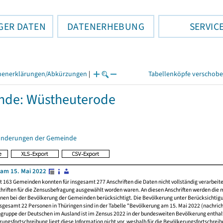
GER DATEN
DATENERHEBUNG
SERVIC
henerklärungen/Abkürzungen
|
Tabellenköpfe verschob
nde: Wüstheuterode
änderungen der Gemeinde
am 15. Mai 2022
t 163 Gemeinden konnten für insgesamt 277 Anschriften die Daten nicht vollständig verarbeit
hriften für die Zensusbefragung ausgewählt worden waren. An diesen Anschriften werden die 
nen bei der Bevölkerung der Gemeinden berücksichtigt. Die Bevölkerung unter Berücksichtig
nsgesamt 22 Personen in Thüringen sind in der Tabelle "Bevölkerung am 15. Mai 2022 (nachricht
ngruppe der Deutschen im Ausland ist im Zensus 2022 in der bundesweiten Bevölkerung enthal
rungsfortschreibung liegt diese Information nicht vor, weshalb für die Bevölkerungsfortschrei