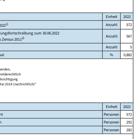
Einheit
2022
1)
Anzahl
572
2022
rungsfortschreibung zum 30.06.2022
Anzahl
567
2)
s Zensus 2011
Anzahl
5
ual
%
0,882
werden,
melderechtlich
cksichtigung
Mai 2024 (nachrichtlich)"
Einheit
2022
mt
Personen
572
h
Personen
292
Personen
282