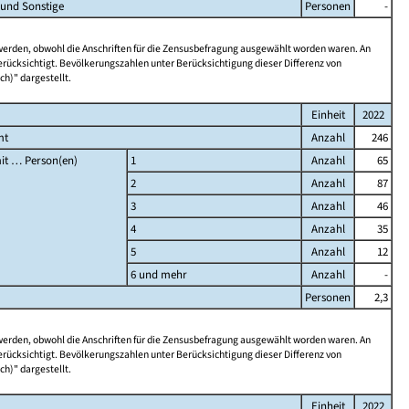
 und Sonstige
Personen
-
 werden, obwohl die Anschriften für die Zensusbefragung ausgewählt worden waren. An
rücksichtigt. Bevölkerungszahlen unter Berücksichtigung dieser Differenz von
ch)" dargestellt.
Einheit
2022
mt
Anzahl
246
it … Person(en)
1
Anzahl
65
2
Anzahl
87
3
Anzahl
46
4
Anzahl
35
5
Anzahl
12
6 und mehr
Anzahl
-
Personen
2,3
 werden, obwohl die Anschriften für die Zensusbefragung ausgewählt worden waren. An
rücksichtigt. Bevölkerungszahlen unter Berücksichtigung dieser Differenz von
ch)" dargestellt.
Einheit
2022