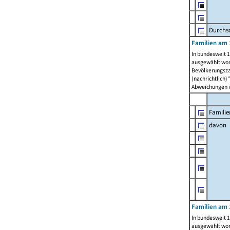
Durchsc
Familien am 
In bundesweit 1
ausgewählt wor
Bevölkerungszah
(nachrichtlich)"
Abweichungen i
Familie
davon
Familien am 
In bundesweit 1
ausgewählt wor