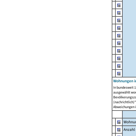
Wohnungen i
In bundesweit 1
ausgewählt wor
Bevölkerungszah
(nachrichtlich)"
Abweichungen i
Wohnun
Anzahl