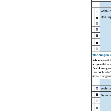
Gebäud
Heizun
Wohnungen i
In bundesweit 1
ausgewählt wor
Bevölkerungszah
(nachrichtlich)"
Abweichungen i
Wohnun
Davon 