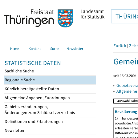
THÜRIN
Zurück
|
Zeic
Home
Kontakt
Suche
Newsletter
Gemein
STATISTISCHE DATEN
Sachliche Suche
seit 16.03.2004
Regionale Suche
▸
Gebietsver
Kürzlich bereitgestellte Daten
▸
Allgemeine
Allgemeine Angaben, Zuordnungen
Gebietsveränderungen,
Bevölkerung 
Änderungen zum Schlüsselverzeichnis
1) In bundeswei
Definitionen und Erläuterungen
obwohl die Ansc
erfassten Perso
Newsletter
Differenz von i