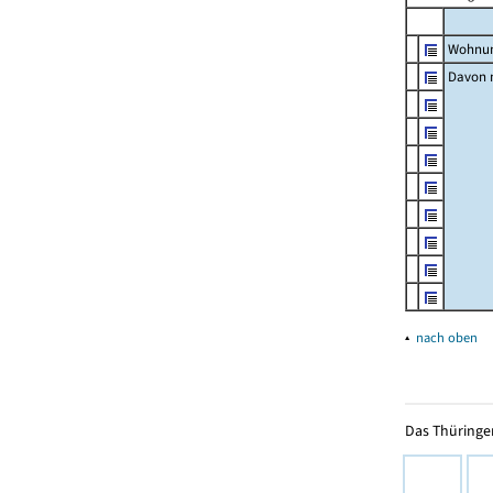
Wohnun
Davon m
▴
nach oben
Das Thüringer