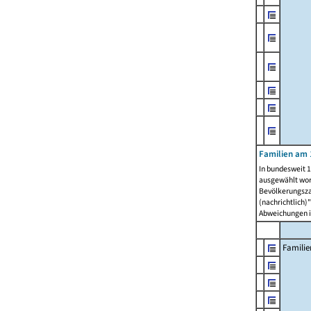
Familien am 
In bundesweit 1
ausgewählt wor
Bevölkerungszah
(nachrichtlich)"
Abweichungen i
Familie