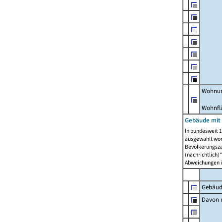
Wohnun
Wohnfl
Gebäude mit
In bundesweit 1
ausgewählt wor
Bevölkerungszah
(nachrichtlich)"
Abweichungen i
Gebäud
Davon m