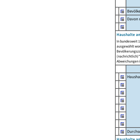
Bevölk
Davon m
Haushalte am
In bundesweit 1
ausgewählt wor
Bevölkerungszah
(nachrichtlich)"
Abweichungen i
Hausha
Durchsc
Haushalte am