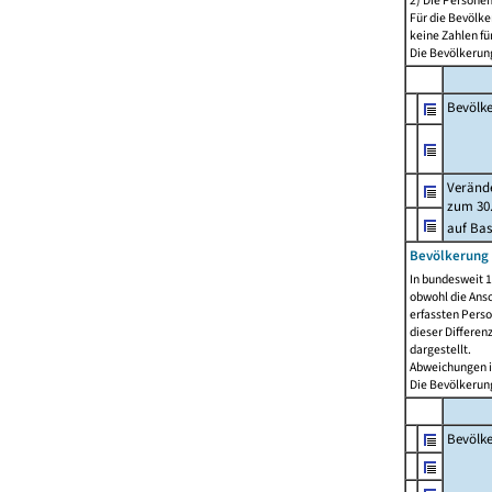
2) Die Persone
Für die Bevölke
keine Zahlen f
Die Bevölkerung
Bevölk
Verände
zum 30.
auf Bas
Bevölkerung 
In bundesweit 1
obwohl die Ansc
erfassten Pers
dieser Differen
dargestellt.
Abweichungen i
Die Bevölkerung
Bevölk