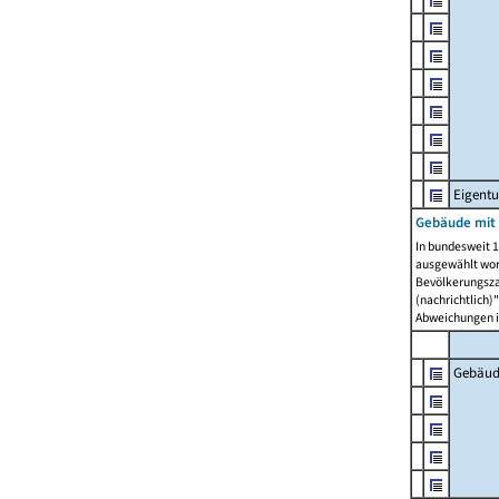
Eigent
Gebäude mit
In bundesweit 1
ausgewählt wor
Bevölkerungszah
(nachrichtlich)"
Abweichungen i
Gebäud