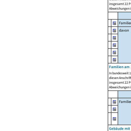
insgesamt 22 Pe
Abweichungen i
Familie
davon
Familien am 
In bundesweit 1
diesen Anschrif
insgesamt 22 Pe
Abweichungen i
Famili
Gebäude mit