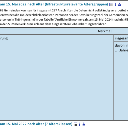
am 15. Mai 2022 nach Alter (Infrastrukturrelevante Altersgruppen)
63 Gemeinden konnten für insgesamt 277 Anschriften die Daten nicht vollständig verarbeitet
ten werden die melderechtlich erfassten Personen bei der Bevölkerungszahl der Gemeinden be
rsonen in Thüringen sind in der Tabelle "Amtliche Einwohnerzahl am 15. Mai 2024 (nachrichtli
n den Summen erklären sich aus dem eingesetzten Geheimhaltungsverfahren.
Merkmal
erung
insgesa
davon im
… Jahr
am 15. Mai 2022 nach Alter (7 Altersklassen)