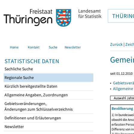
THÜRIN
Zurück
|
Zeic
Home
Kontakt
Suche
Newsletter
Gemei
STATISTISCHE DATEN
Sachliche Suche
seit 01.12.2010
Regionale Suche
▸
Gebietsver
Kürzlich bereitgestellte Daten
▸
Allgemeine
Allgemeine Angaben, Zuordnungen
Gebietsveränderungen,
Bevölkerung 
Änderungen zum Schlüsselverzeichnis
1) In bundeswei
Definitionen und Erläuterungen
obwohl die Ansc
erfassten Perso
Newsletter
Differenz von i