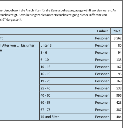
 werden, obwohl die Anschriften für die Zensusbefragung ausgewählt worden waren. An
rücksichtigt. Bevölkerungszahlen unter Berücksichtigung dieser Differenz von
ch)" dargestellt.
Einheit
2022
mt
Personen
3 562
 Alter von … bis unter
unter 3
Personen
80
en
3 - 6
Personen
94
6 - 10
Personen
133
10 - 16
Personen
167
16 - 19
Personen
95
19 - 25
Personen
169
25 - 40
Personen
533
40 - 60
Personen
996
60 - 67
Personen
423
67 - 75
Personen
387
75 und älter
Personen
484