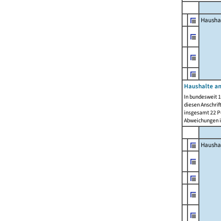
Hausha
Haushalte am
In bundesweit 1
diesen Anschrif
insgesamt 22 Pe
Abweichungen i
Hausha