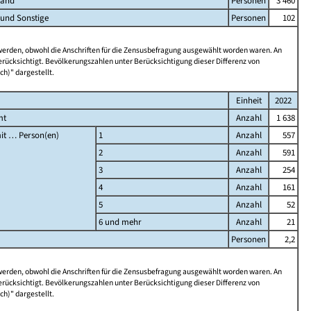
land
Personen
3 460
 und Sonstige
Personen
102
 werden, obwohl die Anschriften für die Zensusbefragung ausgewählt worden waren. An
rücksichtigt. Bevölkerungszahlen unter Berücksichtigung dieser Differenz von
ch)" dargestellt.
Einheit
2022
mt
Anzahl
1 638
it … Person(en)
1
Anzahl
557
2
Anzahl
591
3
Anzahl
254
4
Anzahl
161
5
Anzahl
52
6 und mehr
Anzahl
21
Personen
2,2
 werden, obwohl die Anschriften für die Zensusbefragung ausgewählt worden waren. An
rücksichtigt. Bevölkerungszahlen unter Berücksichtigung dieser Differenz von
ch)" dargestellt.