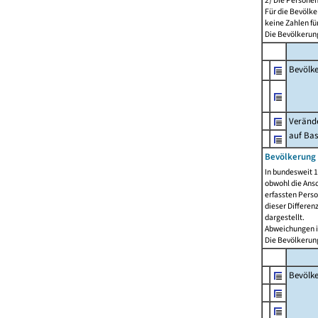
2) Die Persone
Für die Bevölke
keine Zahlen f
Die Bevölkerung
Bevölk
Verände
auf Bas
Bevölkerung 
In bundesweit 1
obwohl die Ansc
erfassten Pers
dieser Differen
dargestellt.
Abweichungen i
Die Bevölkerung
Bevölk