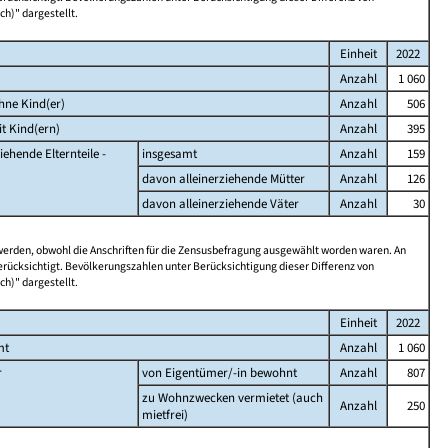
ch)" dargestellt.
Einheit
2022
Anzahl
1 060
hne Kind(er)
Anzahl
506
t Kind(ern)
Anzahl
395
iehende Elternteile -
insgesamt
Anzahl
159
davon alleinerziehende Mütter
Anzahl
126
davon alleinerziehende Väter
Anzahl
30
 werden, obwohl die Anschriften für die Zensusbefragung ausgewählt worden waren. An
rücksichtigt. Bevölkerungszahlen unter Berücksichtigung dieser Differenz von
ch)" dargestellt.
Einheit
2022
mt
Anzahl
1 060
r
von Eigentümer/-in bewohnt
Anzahl
807
zu Wohnzwecken vermietet (auch
Anzahl
250
mietfrei)