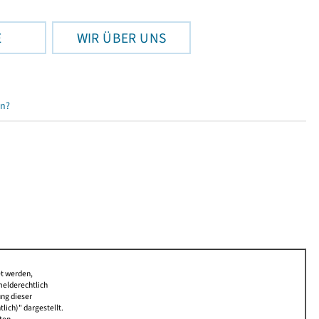
E
WIR ÜBER UNS
en?
et werden,
melderechtlich
ung dieser
lich)" dargestellt.