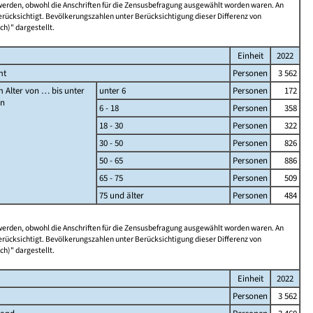
 werden, obwohl die Anschriften für die Zensusbefragung ausgewählt worden waren. An
rücksichtigt. Bevölkerungszahlen unter Berücksichtigung dieser Differenz von
ch)" dargestellt.
Einheit
2022
mt
Personen
3 562
 Alter von … bis unter
unter 6
Personen
172
en
6 - 18
Personen
358
18 - 30
Personen
322
30 - 50
Personen
826
50 - 65
Personen
886
65 - 75
Personen
509
75 und älter
Personen
484
 werden, obwohl die Anschriften für die Zensusbefragung ausgewählt worden waren. An
rücksichtigt. Bevölkerungszahlen unter Berücksichtigung dieser Differenz von
ch)" dargestellt.
Einheit
2022
Personen
3 562