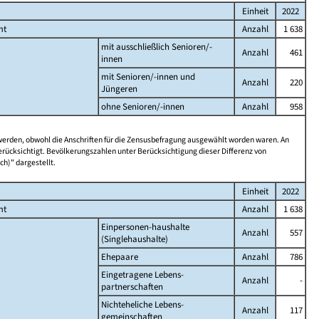
Einheit
2022
mt
Anzahl
1 638
mit ausschließlich Senioren/-
Anzahl
461
innen
mit Senioren/-innen und
Anzahl
220
Jüngeren
ohne Senioren/-innen
Anzahl
958
 werden, obwohl die Anschriften für die Zensusbefragung ausgewählt worden waren. An
rücksichtigt. Bevölkerungszahlen unter Berücksichtigung dieser Differenz von
ch)" dargestellt.
Einheit
2022
mt
Anzahl
1 638
Einpersonen-haushalte
Anzahl
557
(Singlehaushalte)
Ehepaare
Anzahl
786
Eingetragene Lebens-
Anzahl
-
partnerschaften
Nichteheliche Lebens-
Anzahl
117
gemeinschaften