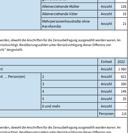
Alleinerziehende Mütter
Anzahl
126
Alleinerziehende Väter
Anzahl
33
Mehrpersonenhaushalte ohne
Anzahl
21
Kernfamilie
 werden, obwohl die Anschriften für die Zensusbefragung ausgewählt worden waren. An
rücksichtigt. Bevölkerungszahlen unter Berücksichtigung dieser Differenz von
ch)" dargestellt.
Einheit
2022
mt
Anzahl
1 060
it … Person(en)
2
Anzahl
621
3
Anzahl
260
4
Anzahl
149
5
Anzahl
25
6 und mehr
Anzahl
-
Personen
2,6
 werden, obwohl die Anschriften für die Zensusbefragung ausgewählt worden waren. An
rücksichtigt. Bevölkerungszahlen unter Berücksichtigung dieser Differenz von