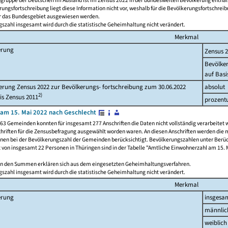
ngruppe der Deutschen im Ausland ist im Zensus 2022 in der bundesweiten Bevölkerung enthal
rungsfortschreibung liegt diese Information nicht vor, weshalb für die Bevölkerungsfortschrei
ür das Bundesgebiet ausgewiesen werden.
szahl insgesamt wird durch die statistische Geheimhaltung nicht verändert.
Merkmal
erung
Zensus 
Bevölke
auf Basi
rung Zensus 2022 zur Bevölkerungs- fortschreibung zum 30.06.2022
absolut
2)
is Zensus 2011
prozent
am 15. Mai 2022 nach Geschlecht
63 Gemeinden konnten für insgesamt 277 Anschriften die Daten nicht vollständig verarbeitet 
hriften für die Zensusbefragung ausgewählt worden waren. An diesen Anschriften werden die 
onen bei der Bevölkerungszahl der Gemeinden berücksichtigt. Bevölkerungszahlen unter Berü
z von insgesamt 22 Personen in Thüringen sind in der Tabelle "Amtliche Einwohnerzahl am 15. 
n den Summen erklären sich aus dem eingesetzten Geheimhaltungsverfahren.
szahl insgesamt wird durch die statistische Geheimhaltung nicht verändert.
Merkmal
erung
insgesa
männlic
weiblich