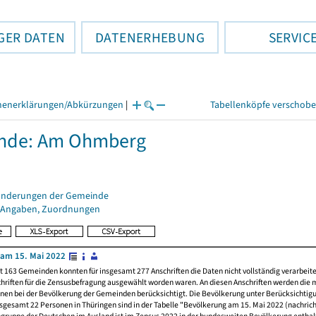
GER DATEN
DATENERHEBUNG
SERVIC
henerklärungen/Abkürzungen
|
Tabellenköpfe verschob
nde: Am Ohmberg
änderungen der Gemeinde
 Angaben, Zuordnungen
am 15. Mai 2022
t 163 Gemeinden konnten für insgesamt 277 Anschriften die Daten nicht vollständig verarbeit
hriften für die Zensusbefragung ausgewählt worden waren. An diesen Anschriften werden die 
nen bei der Bevölkerung der Gemeinden berücksichtigt. Die Bevölkerung unter Berücksichtig
nsgesamt 22 Personen in Thüringen sind in der Tabelle "Bevölkerung am 15. Mai 2022 (nachricht