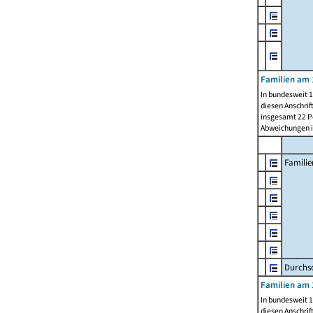
Familien am 
In bundesweit 1
diesen Anschrif
insgesamt 22 Pe
Abweichungen i
Familie
Durchsc
Familien am 
In bundesweit 1
diesen Anschrif