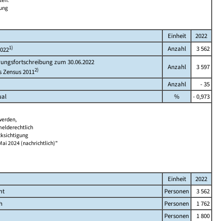
ten.
bung
Einheit
2022
1)
Anzahl
3 562
2022
rungsfortschreibung zum 30.06.2022
Anzahl
3 597
2)
s Zensus 2011
Anzahl
- 35
ual
%
- 0,973
werden,
melderechtlich
cksichtigung
Mai 2024 (nachrichtlich)"
Einheit
2022
mt
Personen
3 562
h
Personen
1 762
Personen
1 800