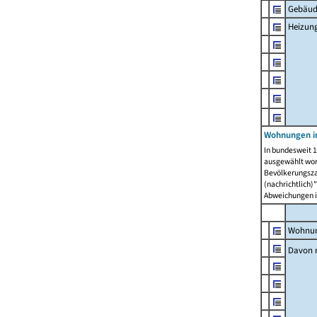
Gebäud
Heizun
Wohnungen i
In bundesweit 1
ausgewählt wor
Bevölkerungszah
(nachrichtlich)"
Abweichungen i
Wohnun
Davon 