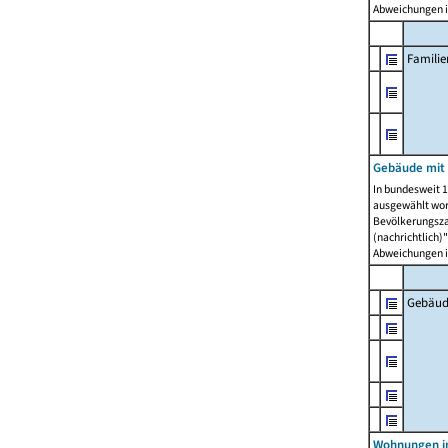
Abweichungen i
Famili
Gebäude mit
In bundesweit 1
ausgewählt wor
Bevölkerungszah
(nachrichtlich)"
Abweichungen i
Gebäud
Wohnungen i