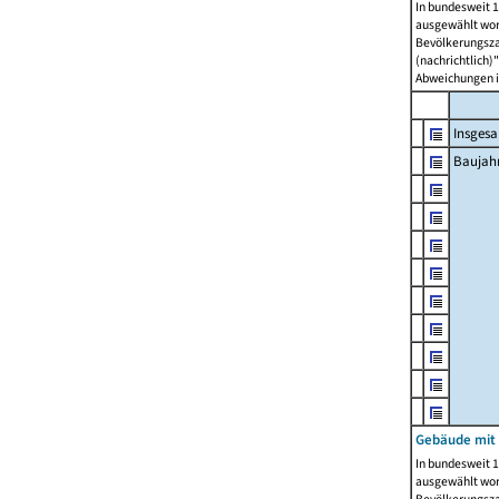
In bundesweit 1
ausgewählt wor
Bevölkerungszah
(nachrichtlich)"
Abweichungen i
Insges
Baujahr
Gebäude mit
In bundesweit 1
ausgewählt wor