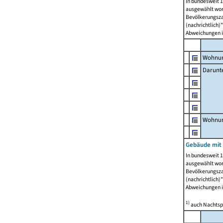
In bundesweit 1
ausgewählt wor
Bevölkerungszah
(nachrichtlich)"
Abweichungen i
Wohnun
Darunt
Wohnun
Gebäude mit
In bundesweit 1
ausgewählt wor
Bevölkerungszah
(nachrichtlich)"
Abweichungen i
1)
auch Nachtsp