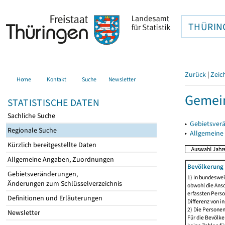
THÜRIN
Zurück
|
Zeic
Home
Kontakt
Suche
Newsletter
Gemein
STATISTISCHE DATEN
Sachliche Suche
▸
Gebietsver
Regionale Suche
▸
Allgemeine
Kürzlich bereitgestellte Daten
Allgemeine Angaben, Zuordnungen
Bevölkerung 
Gebietsveränderungen,
1) In bundeswei
Änderungen zum Schlüsselverzeichnis
obwohl die Ansc
erfassten Perso
Definitionen und Erläuterungen
Differenz von i
2) Die Persone
Newsletter
Für die Bevölke