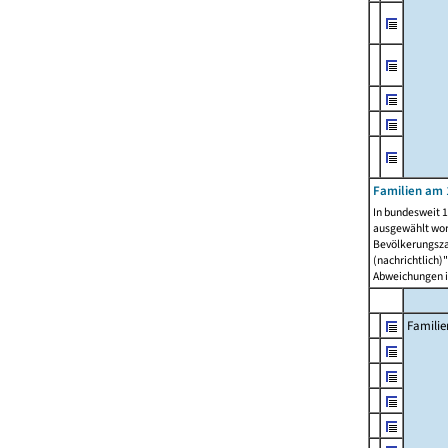
Familien am 
In bundesweit 1
ausgewählt wor
Bevölkerungszah
(nachrichtlich)"
Abweichungen i
Familie