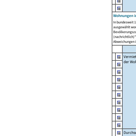
Wohnungen in
In bundesweit 1
ausgewählt wor
Bevölkerungszah
(nachrichtlich)"
Abweichungen i
Vermie
der Wo
Durchs