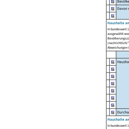
Bevölk
Davon m
Haushalte am
In bundesweit 1
ausgewählt wor
Bevölkerungszah
(nachrichtlich)"
Abweichungen i
Hausha
Durchsc
Haushalte am
In bundesweit 1