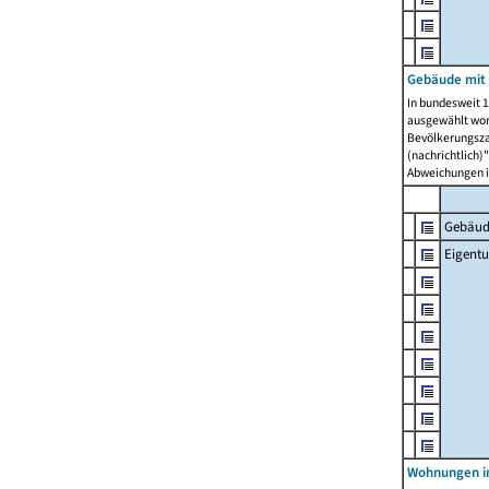
Gebäude mit
In bundesweit 1
ausgewählt wor
Bevölkerungszah
(nachrichtlich)"
Abweichungen i
Gebäud
Eigent
Wohnungen in