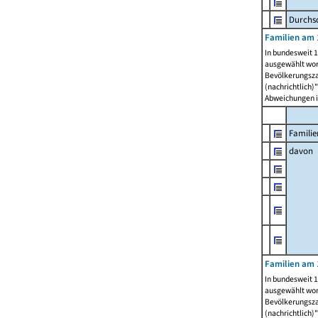
Durchsc
Familien am 
In bundesweit 1
ausgewählt wor
Bevölkerungszah
(nachrichtlich)"
Abweichungen i
Familie
davon
Familien am 
In bundesweit 1
ausgewählt wor
Bevölkerungszah
(nachrichtlich)"