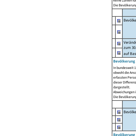
keine Zahlen f
Die Bevölkerung
Bevölk
Verände
zum 30.
auf Bas
Bevölkerung 
In bundesweit 1
obwohl die Ansc
erfassten Pers
dieser Differen
dargestellt.
Abweichungen i
Die Bevölkerung
Bevölk
Bevölkerung 