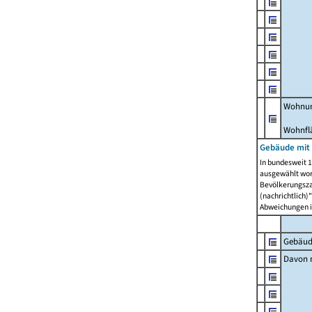
Wohnun
Wohnfl
Gebäude mit
In bundesweit 1
ausgewählt wor
Bevölkerungszah
(nachrichtlich)"
Abweichungen i
Gebäud
Davon m