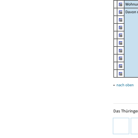
Wohnun
Davon m
▴
nach oben
Das Thüringer