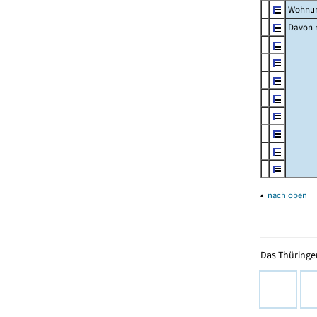
Wohnun
Davon m
▴
nach oben
Das Thüringer