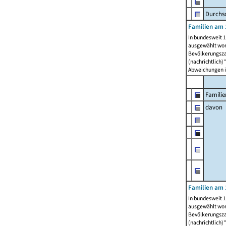
Durchsc
Familien am 
In bundesweit 1
ausgewählt wor
Bevölkerungszah
(nachrichtlich)"
Abweichungen i
Familie
davon
Familien am 
In bundesweit 1
ausgewählt wor
Bevölkerungszah
(nachrichtlich)"