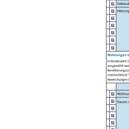
Gebäud
Heizun
Wohnungen i
In bundesweit 1
ausgewählt wor
Bevölkerungszah
(nachrichtlich)"
Abweichungen i
Wohnun
Davon 