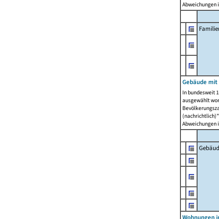
Abweichungen i
Famili
Gebäude mit
In bundesweit 1
ausgewählt wor
Bevölkerungszah
(nachrichtlich)"
Abweichungen i
Gebäud
Wohnungen i