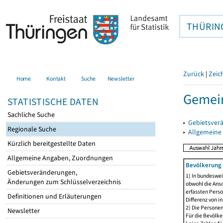
THÜRIN
Zurück
|
Zeic
Home
Kontakt
Suche
Newsletter
Gemein
STATISTISCHE DATEN
Sachliche Suche
▸
Gebietsver
Regionale Suche
▸
Allgemeine
Kürzlich bereitgestellte Daten
Allgemeine Angaben, Zuordnungen
Bevölkerung 
Gebietsveränderungen,
1) In bundeswei
Änderungen zum Schlüsselverzeichnis
obwohl die Ansc
erfassten Perso
Definitionen und Erläuterungen
Differenz von i
2) Die Persone
Newsletter
Für die Bevölke