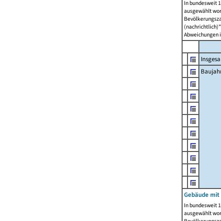
In bundesweit 1
ausgewählt wor
Bevölkerungszah
(nachrichtlich)"
Abweichungen i
Insges
Baujahr
Gebäude mit
In bundesweit 1
ausgewählt wor