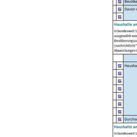
Bevölk
Davon m
Haushalte am
In bundesweit 1
ausgewählt wor
Bevölkerungszah
(nachrichtlich)"
Abweichungen i
Hausha
Durchsc
Haushalte am
In bundesweit 1