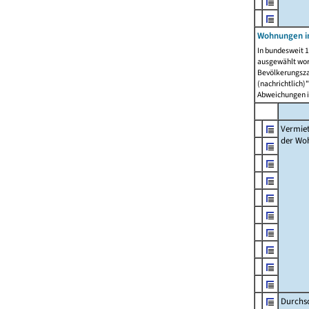
Wohnungen in
In bundesweit 1
ausgewählt wor
Bevölkerungszah
(nachrichtlich)"
Abweichungen i
Vermie
der Wo
Durchs