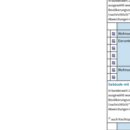
In bundesweit 1
ausgewählt wor
Bevölkerungszah
(nachrichtlich)"
Abweichungen i
Wohnun
Darunt
Wohnun
Gebäude mit
In bundesweit 1
ausgewählt wor
Bevölkerungszah
(nachrichtlich)"
Abweichungen i
1)
auch Nachtsp