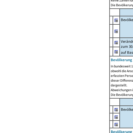
keine Zahlen f
Die Bevölkerung
Bevölk
Verände
zum 30.
auf Bas
Bevölkerung 
In bundesweit 1
obwohl die Ansc
erfassten Pers
dieser Differen
dargestellt.
Abweichungen i
Die Bevölkerung
Bevölk
Bevölkerung 