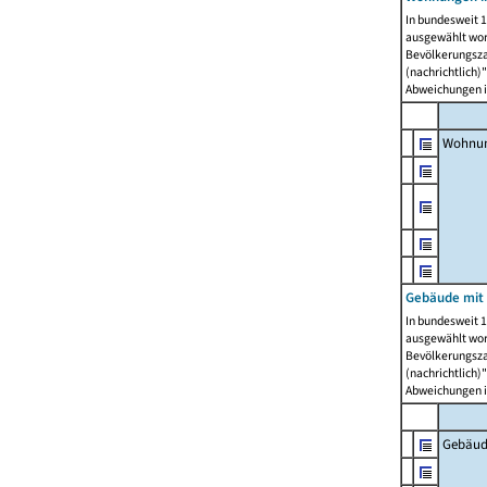
In bundesweit 1
ausgewählt wor
Bevölkerungszah
(nachrichtlich)"
Abweichungen i
Wohnun
Gebäude mit 
In bundesweit 1
ausgewählt wor
Bevölkerungszah
(nachrichtlich)"
Abweichungen i
Gebäud