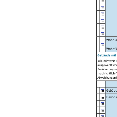
Wohnun
Wohnfl
Gebäude mit
In bundesweit 1
ausgewählt wor
Bevölkerungszah
(nachrichtlich)"
Abweichungen i
Gebäud
Davon m