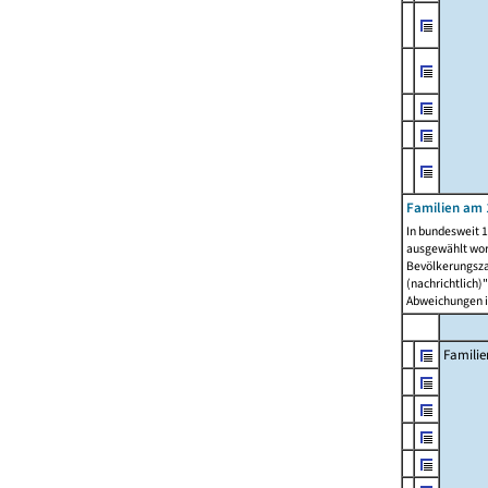
Familien am 
In bundesweit 1
ausgewählt wor
Bevölkerungszah
(nachrichtlich)"
Abweichungen i
Familie