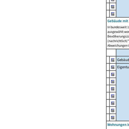
Gebäude mit
In bundesweit 1
ausgewählt wor
Bevölkerungszah
(nachrichtlich)"
Abweichungen i
Gebäud
Eigent
Wohnungen in